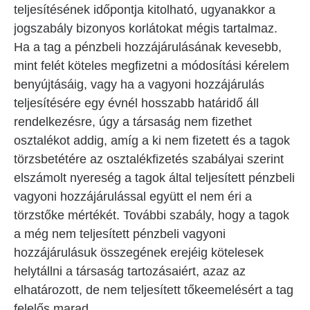
teljesítésének időpontja kitolható, ugyanakkor a
jogszabály bizonyos korlátokat mégis tartalmaz.
Ha a tag a pénzbeli hozzájárulásának kevesebb,
mint felét köteles megfizetni a módosítási kérelem
benyújtásáig, vagy ha a vagyoni hozzájárulás
teljesítésére egy évnél hosszabb határidő áll
rendelkezésre, úgy a társaság nem fizethet
osztalékot addig, amíg a ki nem fizetett és a tagok
törzsbetétére az osztalékfizetés szabályai szerint
elszámolt nyereség a tagok által teljesített pénzbeli
vagyoni hozzájárulással együtt el nem éri a
törzstőke mértékét. További szabály, hogy a tagok
a még nem teljesített pénzbeli vagyoni
hozzájárulásuk összegének erejéig kötelesek
helytállni a társaság tartozásaiért, azaz az
elhatározott, de nem teljesített tőkeemelésért a tag
felelős marad.