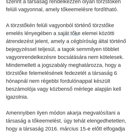
szerint a társaság rendelkezzen olyan törzstőkén
felüli vagyonnal, amely tőkeemelésre fordítható.
A törzstőkén felüli vagyonból történő törzstőke
emelés lényegében a
saját tőke
elemei közötti
átrendezést jelent, amely a cégbíróság által történő
bejegyzéssel teljesül, a tagok semmilyen többlet
vagyonrendelkezésre bocsátására nem kötelesek.
Mindemellett a jogszabály meghatározza, hogy a
törzstőke felemelésének fedezetét a társaság 6
hónapnál nem régebbi fordulónappal készült
beszámolója vagy közbenső mérlege alapján kell
igazolnia.
Amennyiben ilyen módon akarja megvalósítani a
társaság a tőkeemelést, úgy tehát elengedhetetlen,
hogy a társaság 2016. március 15-e előtt elfogadja