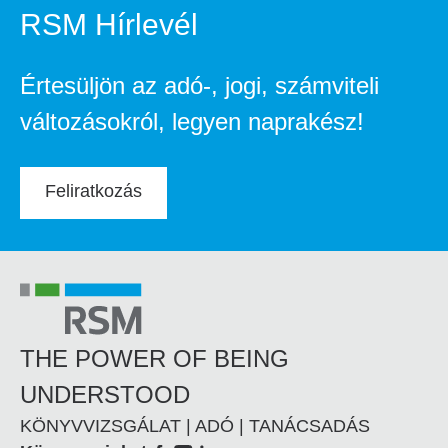
RSM Hírlevél
Értesüljön az adó-, jogi, számviteli
változásokról, legyen naprakész!
Feliratkozás
THE POWER OF BEING
UNDERSTOOD
KÖNYVVIZSGÁLAT | ADÓ | TANÁCSADÁS