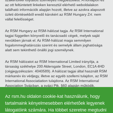
szakértőivel folytatott személyes megbeszélést. A honlapon és
az ott feltüntetett linkeken keresztül elérhető weboldalakon
található információk alapján hozott, illetve az azokra alapozott
üzleti döntésekből eredő károkért az RSM Hungary Zrt. nem
vállal felelősséget.
Az RSM Hungary az RSM-hálózat tagja. Az RSM International
tagjai független könyvelő és tanácsadó cégek, melyek saját
nevükben járnak el. Az RSM-hálózat maga semmilyen
fogalommeghatározás szerint és semelyik állam joghatósága
alatt sem tekinthető önálló jogi személynek.
Az RSM hálózatot az RSM International Limited irányítja, a
társaság székhelye 200 Aldersgate Street, London, EC1A 4HD
(cégjegyzékszám: 4040589). A hálózat tagjai által használt RSM
márkanév és védjegy, illetve az egyéb szellemi tulajdon, az RSM
International Associatiation tulajdona. Az RSM International
Association Svájcban, a svájci Ptk. §60 alapján működik,
székhelye Zugban található.
Az rsm.hu oldalon cookie-kat használunk, hogy
© 2026 RSM Hungary Zrt. | Minden jog fenntartva
tartalmaink kényelmesebben elérhetőek legyenek
látogatóink számára. Ha többet szeretne megtudni