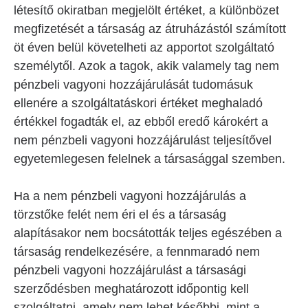
létesítő okiratban megjelölt értéket, a különbözet
megfizetését a társaság az átruházástól számított
öt éven belül követelheti az apportot szolgáltató
személytől. Azok a tagok, akik valamely tag nem
pénzbeli vagyoni hozzájárulását tudomásuk
ellenére a szolgáltatáskori értéket meghaladó
értékkel fogadták el, az ebből eredő károkért a
nem pénzbeli vagyoni hozzájárulást teljesítővel
egyetemlegesen felelnek a társasággal szemben.
Ha a nem pénzbeli vagyoni hozzájárulás a
törzstőke felét nem éri el és a társaság
alapításakor nem bocsátották teljes egészében a
társaság rendelkezésére, a fennmaradó nem
pénzbeli vagyoni hozzájárulást a társasági
szerződésben meghatározott időpontig kell
szolgáltatni, amely nem lehet későbbi, mint a