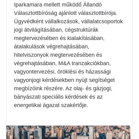
Iparkamara mellett működő Állandó
Választottbíróság ajánlott választottbírója.
Ügyvédként vállalkozások, vállalatcsoportok
jogi átvilágításában, cégstruktúrák
megtervezésében és kialakításában,
átalakulások végrehajtásában,
hitelviszonyok megtervezésében és
végrehajtásában, M&A tranzakciókban,
vagyontervezési, öröklési és házassági
vagyonjogi kérdésekben nyújt segítséget
megbízóink részére. Az olaj- és gázjogi,
bányászati speciális kérdések és az
energetikai ágazat szakértője.