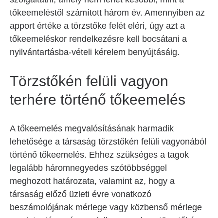
tőkeemeléstől számított három év. Amennyiben az
apport értéke a törzstőke felét eléri, úgy azt a
tőkeemeléskor rendelkezésre kell bocsátani a
nyilvántartásba-vételi kérelem benyújtásáig.
Törzstőkén felüli vagyon
terhére történő tőkeemelés
A tőkeemelés megvalósításának harmadik
lehetősége a társaság törzstőkén felüli vagyonából
történő tőkeemelés. Ehhez szükséges a tagok
legalább háromnegyedes szótöbbséggel
meghozott határozata, valamint az, hogy a
társaság előző üzleti évre vonatkozó
beszámolójának mérlege vagy közbenső mérlege