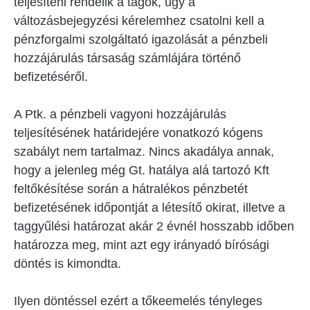
teljesíteni rendelik a tagok, úgy a
változásbejegyzési kérelemhez csatolni kell a
pénzforgalmi szolgáltató igazolását a pénzbeli
hozzájárulás társaság számlájára történő
befizetéséről.
A Ptk. a pénzbeli vagyoni hozzájárulás
teljesítésének határidejére vonatkozó kógens
szabályt nem tartalmaz. Nincs akadálya annak,
hogy a jelenleg még Gt. hatálya alá tartozó Kft
feltőkésítése során a hátralékos pénzbetét
befizetésének időpontját a létesítő okirat, illetve a
taggyűlési határozat akár 2 évnél hosszabb időben
határozza meg, mint azt egy irányadó bírósági
döntés is kimondta.
Ilyen döntéssel ezért a tőkeemelés tényleges