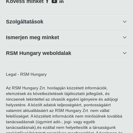
Social
Kövess minket
Footer
Szolgáltatások
linkek
Ismerjen meg minket
RSM Hungary weboldalak
Legal - RSM Hungary
Az RSM Hungary Zrt. honlapján közzétett információk,
elemzések és következtetések tájékoztató jellegűek, és
nincsenek tekintettel az olvasók egyéni igényeire és adójogi
helyzetére. A közölt adatok teljességéért, pontosságáért
valamint aktualitásáért az RSM Hungary Zrt. nem vállal
felelősséget. A közzétett információk nem minősülnek továbbá
tanácsadásnak (úgymint adó-, jogi- vagy egyéb
tanácsadásnak),és ezáltal nem helyettesítik a társaságunk