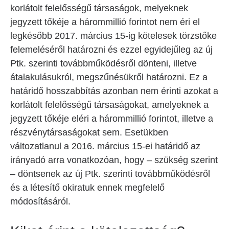
korlátolt felelősségű társaságok, melyeknek
jegyzett tőkéje a hárommillió forintot nem éri el
legkésőbb 2017. március 15-ig kötelesek törzstőke
felemeléséről határozni és ezzel egyidejűleg az új
Ptk. szerinti továbbműködésről dönteni, illetve
átalakulásukról, megszűnésükről határozni. Ez a
határidő hosszabbítás azonban nem érinti azokat a
korlátolt felelősségű társaságokat, amelyeknek a
jegyzett tőkéje eléri a hárommillió forintot, illetve a
részvénytársaságokat sem. Esetükben
változatlanul a 2016. március 15-ei határidő az
irányadó arra vonatkozóan, hogy – szükség szerint
– döntsenek az új Ptk. szerinti továbbműködésről
és a létesítő okiratuk ennek megfelelő
módosításáról.