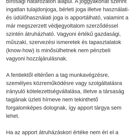
bírósági határozaton alapul. A joggyakorlat szerint
ingatlan tulajdonjoga, bérleti joga illetve használati-
és üdülőhasználati joga is apportálható, valamint a
már megszerzett védjegyoltalom szerződéssel
szintén átruházható. Vagyoni értékű gazdasági,
műszaki, szervezési ismeretek és tapasztalatok
(know-how) is minősülhetnek nem pénzbeli
vagyoni hozzájárulásnak.
A fentiektől eltérően a tag munkavégzésre,
személyes közreműködésre vagy szolgáltatásra
irányuló kötelezettségvállalása, illetve a társaság
tagjának üzleti hírneve nem tekinthető
forgalomképes dolognak, így apport tárgya sem
lehet.
Ha az apport átruházáskori értéke nem éri el a