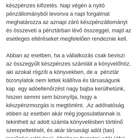
készpénzes kifizetés. Nap végén a nyitó
pénzállományból levonva a napi forgalmat
meghatározza az aznapi záró készpénzállományt
és összeveti a pénztárban lévő összeggel, majd az
esetleges eltéréseket megfelelően rendeznie kell.
Abban az esetben, ha a vállalkozás csak beviszi
az összegyűlt készpénzes számláit a könyvelőhöz,
aki azokat rögzíti a könyvekben, de a pénztár
bizonylatok nem lettek kiállítva és társaságunk
kap egy adóellenőrzést nagy bajba kerülhetünk,
hiszen semmi sem bizonyítja, hogy a
készpénzmozgás is megtörtént. ,Az adóhatóság
ebben az esetben akár még jogosulatlannak is
tekintheti az adott számla könyvelésben történő
szerepeltetését, és akár társasági adót (tao)