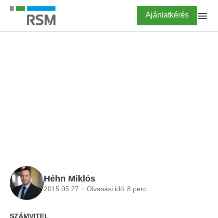
Ugrás
Highlighted
Ajánlatkérés
a
tartalomra
FŐOLDAL
BLOG
A házipénztár szabályos
vezetése II. rész
Héhn Miklós
2015.05.27
Olvasási idő:
8 perc
SZÁMVITEL