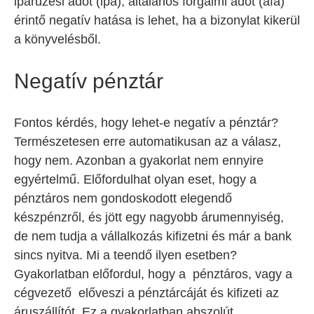
iparűzési adót (ipa), általános forgalmi adót (áfa)
érintő negatív hatása is lehet, ha a bizonylat kikerül
a könyvelésből.
Negatív pénztár
Fontos kérdés, hogy lehet-e negatív a pénztár?
Természetesen erre automatikusan az a válasz,
hogy nem. Azonban a gyakorlat nem ennyire
egyértelmű. Előfordulhat olyan eset, hogy a
pénztáros nem gondoskodott elegendő
készpénzről, és jött egy nagyobb árumennyiség,
de nem tudja a vállalkozás kifizetni és már a bank
sincs nyitva. Mi a teendő ilyen esetben?
Gyakorlatban előfordul, hogy a pénztáros, vagy a
cégvezető előveszi a pénztárcáját és kifizeti az
áruszállítót. Ez a gyakorlatban abszolút