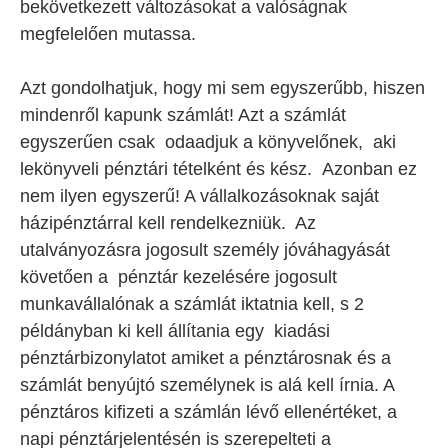
bekövetkezett változásokat a valóságnak
megfelelően mutassa.
Azt gondolhatjuk, hogy mi sem egyszerűbb, hiszen
mindenről kapunk számlát! Azt a számlát
egyszerűen csak odaadjuk a könyvelőnek, aki
lekönyveli pénztári tételként és kész. Azonban ez
nem ilyen egyszerű! A vállalkozásoknak saját
házipénztárral kell rendelkezniük. Az
utalványozásra jogosult személy jóváhagyását
követően a pénztár kezelésére jogosult
munkavállalónak a számlát iktatnia kell, s 2
példányban ki kell állítania egy kiadási
pénztárbizonylatot amiket a pénztárosnak és a
számlát benyújtó személynek is alá kell írnia. A
pénztáros kifizeti a számlán lévő ellenértéket, a
napi pénztárjelentésén is szerepelteti a