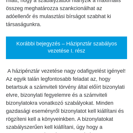
miatt, hogy a szabályzatból hiányzik a maximális
összeg meghatározza szankcionálhat az
adóellenőr és mulasztási bírságot szabhat ki
társaságunkra.
Korábbi bejegyzés – Házipnztár szabályos
vezetése I. rész
A házipénztár vezetése nagy odafigyelést igényel!
Az egyik talán legfontosabb feladat az, hogy
betartsuk a számviteli törvény által előírt bizonylati
elvre, bizonylati fegyelemre és a számviteli
bizonylatokra vonatkozó szabályokat. Minden
gazdasági eseményről bizonylatot kell kiállítani és
rögzíteni kell a könyveinkben. A bizonylatokat
szabályszerűen kell kiállítani, úgy hogy a