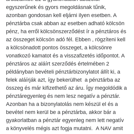
egyszerűnek és gyors megoldásnak tűnik,
azonban gondosan kell eljárni ilyen esetben. A
pénztárba csak abban az esetben adható kölcsön
pénz, ha erről kölcsönszerződést ír a pénztáros és
az összeget kölcsön adó fél. Ebben , rögzíteni kell
a kölcsönadott pontos összeget, a kölcsönre
vonatkozó kamatot és a visszafizetés időpontot. A
pénztáros az aláírt szerződés értelmében 2
példányban bevételi pénztárbizonylatot állít ki, a
felek aláírják azt, így bekerülhet a pénztárba az
összeg és már kifizethető az áru. Így megoldódik a
pénztáregyenleg és nem lesz negatív a pénztár.
Azonban ha a bizonylatolás nem készül el és a
bevétel nem kerül be a pénztárba, akkor bár a
gyakorlatban a pénztár egyenleg nem lett negatív
a könyvelés mégis azt fogja mutatni. A NAV amit