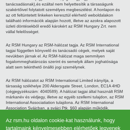
tanácsadásnak),és ezáltal nem helyettesítik a társaságunk
szakértőivel folytatott személyes megbeszélést. A honlapon és
az ott feltüntetett linkeken keresztül elérhető weboldalakon
található információk alapján hozott, illetve az azokra alapozott
üzleti döntésekből eredő károkért az RSM Hungary Zrt. nem
vállal felelősséget.
Az RSM Hungary az RSM-hálózat tagja. Az RSM International
tagjai független könyvelő és tanácsadó cégek, melyek saját
nevükben járnak el. Az RSM-hálózat maga semmilyen
fogalommeghatározás szerint és semelyik állam joghatósága
alatt sem tekinthető önálló jogi személynek.
Az RSM hálózatot az RSM International Limited irányítja, a
társaság székhelye 200 Aldersgate Street, London, EC1A 4HD
(cégjegyzékszám: 4040589). A hálózat tagjai által használt RSM
márkanév és védjegy, illetve az egyéb szellemi tulajdon, az RSM
International Associatiation tulajdona. Az RSM International
Association Svájcban, a svájci Ptk. §60 alapján működik,
székhelye Zugban található.
Az rsm.hu oldalon cookie-kat használunk, hogy
© 2026 RSM Hungary Zrt. | Minden jog fenntartva
tartalmaink kényelmesebben elérhetőek legyenek