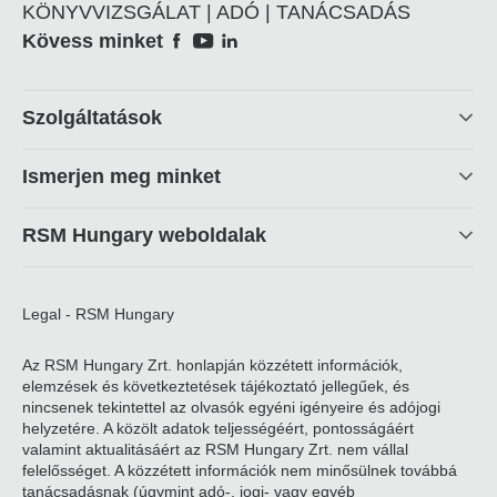
KÖNYVVIZSGÁLAT | ADÓ | TANÁCSADÁS
Social
Kövess minket
Footer
Szolgáltatások
linkek
Ismerjen meg minket
RSM Hungary weboldalak
Legal - RSM Hungary
Az RSM Hungary Zrt. honlapján közzétett információk,
elemzések és következtetések tájékoztató jellegűek, és
nincsenek tekintettel az olvasók egyéni igényeire és adójogi
helyzetére. A közölt adatok teljességéért, pontosságáért
valamint aktualitásáért az RSM Hungary Zrt. nem vállal
felelősséget. A közzétett információk nem minősülnek továbbá
tanácsadásnak (úgymint adó-, jogi- vagy egyéb