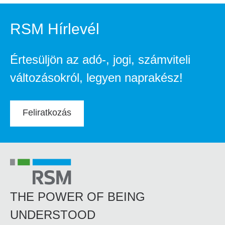
RSM Hírlevél
Értesüljön az adó-, jogi, számviteli
változásokról, legyen naprakész!
Feliratkozás
THE POWER OF BEING
UNDERSTOOD