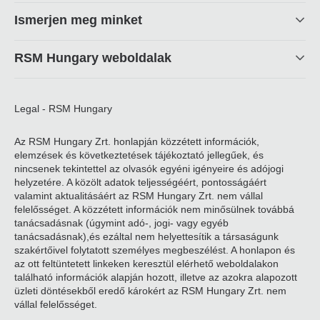
linkek
Ismerjen meg minket
RSM Hungary weboldalak
Legal - RSM Hungary
Az RSM Hungary Zrt. honlapján közzétett információk,
elemzések és következtetések tájékoztató jellegűek, és
nincsenek tekintettel az olvasók egyéni igényeire és adójogi
helyzetére. A közölt adatok teljességéért, pontosságáért
valamint aktualitásáért az RSM Hungary Zrt. nem vállal
felelősséget. A közzétett információk nem minősülnek továbbá
tanácsadásnak (úgymint adó-, jogi- vagy egyéb
tanácsadásnak),és ezáltal nem helyettesítik a társaságunk
szakértőivel folytatott személyes megbeszélést. A honlapon és
az ott feltüntetett linkeken keresztül elérhető weboldalakon
található információk alapján hozott, illetve az azokra alapozott
üzleti döntésekből eredő károkért az RSM Hungary Zrt. nem
vállal felelősséget.