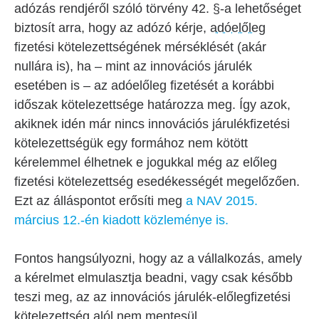
adózás rendjéről szóló törvény 42. §-a lehetőséget
biztosít arra, hogy az adózó kérje,
adóelőleg
fizetési kötelezettségének mérséklését (akár
nullára is), ha – mint az innovációs járulék
esetében is – az adóelőleg fizetését a korábbi
időszak kötelezettsége határozza meg. Így azok,
akiknek idén már nincs innovációs járulékfizetési
kötelezettségük egy formához nem kötött
kérelemmel élhetnek e jogukkal még az előleg
fizetési kötelezettség esedékességét megelőzően.
Ezt az álláspontot erősíti meg
a NAV 2015.
március 12.-én kiadott közleménye is.
Fontos hangsúlyozni, hogy az a vállalkozás, amely
a kérelmet elmulasztja beadni, vagy csak később
teszi meg, az az innovációs járulék-előlegfizetési
kötelezettség alól nem mentesül.