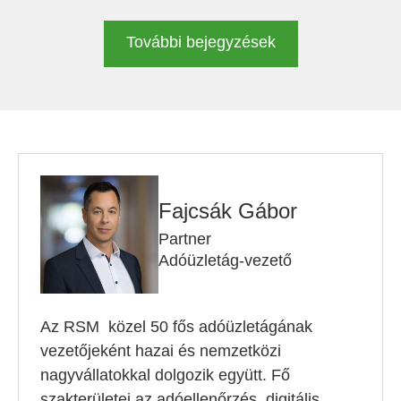
További bejegyzések
Fajcsák Gábor
Partner
Adóüzletág-vezető
Az RSM közel 50 fős adóüzletágának
vezetőjeként hazai és nemzetközi
nagyvállatokkal dolgozik együtt. Fő
szakterületei az adóellenőrzés, digitális