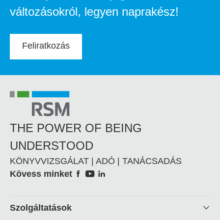
változásokról, legyen naprakész!
Feliratkozás
THE POWER OF BEING
UNDERSTOOD
KÖNYVVIZSGÁLAT | ADÓ | TANÁCSADÁS
Social
Kövess minket
Footer
Szolgáltatások