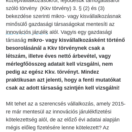
középvállalkozásokról, fejlődésük támogatásáról
szóló törvény (Kkv törvény) 3. § (2) és (3)
bekezdése szerinti mikro- vagy kisvállalkozásnak
minősülő gazdasági társaságokat mentesíti az
innovációs járulék
alól. Vagyis egy gazdasági
társaság
mikro- vagy kisvállalkozásként történő
besorolásánál a Kkv törvénynek csak a
létszám, illetve éves nettó árbevétel, vagy
mérlegfőösszeg adatait kell vizsgálni, nem
pedig az egész Kkv. törvényt. Mindez
praktikusan azt jelenti, hogy a fenti mutatókat
csak az adott társaság szintjén kell vizsgálni!
Mit tehet az a szerencsés vállalkozás, amely 2015-
re már mentesül az innovációs járulékfizetési
kötelezettség alól, de az előző évi adatai alapján
mégis előleg fizetésére lenne kötelezett? Az