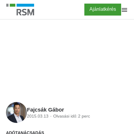
Ugrás
Highlighted
Ajánlatkérés
a
tartalomra
FŐOLDAL
BLOG
Erre figyeljen, ha nem
akar fizetni!
Fajcsák Gábor
2015.03.13
Olvasási idő:
2 perc
ADÓTANÁCSADÁS