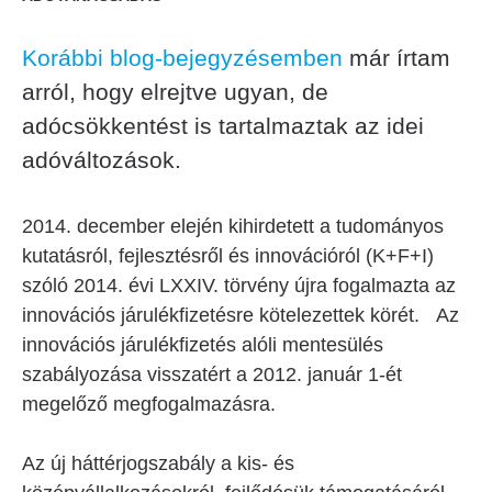
Korábbi blog-bejegyzésemben
már írtam
arról, hogy elrejtve ugyan, de
adócsökkentést is tartalmaztak az idei
adóváltozások.
2014. december elején kihirdetett a tudományos
kutatásról, fejlesztésről és innovációról (K+F+I)
szóló 2014. évi LXXIV. törvény újra fogalmazta az
innovációs járulékfizetésre kötelezettek körét. Az
innovációs járulékfizetés alóli mentesülés
szabályozása visszatért a 2012. január 1-ét
megelőző megfogalmazásra.
Az új háttérjogszabály a kis- és