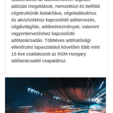
adózási megoldások, nemzetközi és belföldi
cégstruktúrák kialakítása, cégeladásokhoz
és akvizíciókhoz kapcsolódó adótervezés,
cégátvilágítás, adókedvezmények, valamint
vagyontervezéshez kapcsolódó
adótanácsadás. Többéves adóhatósági
ellenőrzési tapasztalatot követően több mint
15 éve csatlakozott az RSM Hungary
adótanácsadói csapatához.