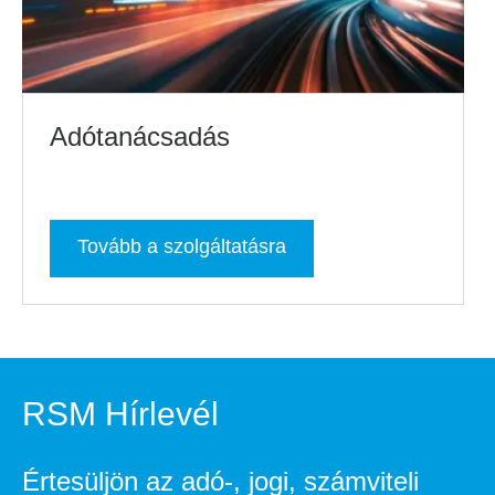
Adótanácsadás
Tovább a szolgáltatásra
RSM Hírlevél
Értesüljön az adó-, jogi, számviteli