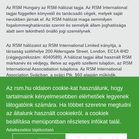
Az RSM Hungary az RSM-hálózat tagja. Az RSM International
tagjai független könyvelő és tanácsadó cégek, melyek saját
nevükben járnak el. Az RSM-hálózat maga semmilyen
fogalommeghatározás szerint és semelyik állam joghatósága
alatt sem tekinthető önálló jogi személynek.
Az RSM hálózatot az RSM International Limited irányítja, a
társaság székhelye 200 Aldersgate Street, London, EC1A 4HD
(cégjegyzékszám: 4040589). A hálózat tagjai által használt RSM
márkanév és védjegy, illetve az egyéb szellemi tulajdon, az RSM
International Associatiation tulajdona. Az RSM International
Association Svájcban, a svájci Ptk. §60 alapján működik,
székhelye Zugban található.
Az rsm.hu oldalon cookie-kat használunk, hogy
© 2026 RSM Hungary Zrt. | Minden jog fenntartva
tartalmaink kényelmesebben elérhetőek legyenek
látogatóink számára. Ha többet szeretne megtudni
Adatkezelési tájékoztató
Legal
az általunk használt cookiekról, a cookiek
Kapcsolat
Süti beállítások
menu
beállítása menüpontban részletes infókat talál.
Adatkezelési tájékoztató