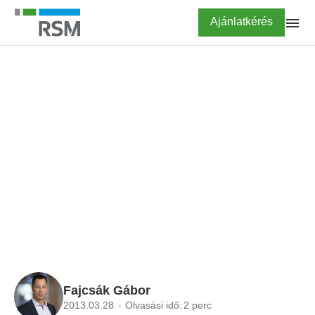
Ugrás
Highlighted
Ajánlatkérés
a
tartalomra
FŐOLDAL
BLOG
Transzferár -
dokumentálandó
ügyletek
Fajcsák Gábor
2013.03.28
Olvasási idő:
2 perc