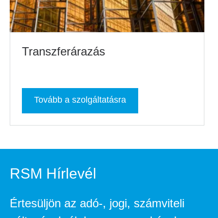
Transzferárazás
Tovább a szolgáltatásra
RSM Hírlevél
Értesüljön az adó-, jogi, számviteli