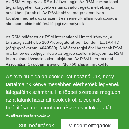
Az RSM Hungary az RSM-hálózat tagja. Az RSM International
tagjai független könyvelő és tanácsadó cégek, melyek saját
nevükben járnak el. Az RSM-hálózat maga semmilyen
fogalommeghatározás szerint és semelyik állam joghatósága
alatt sem tekinthető önálló jogi személynek.
Az RSM hálózatot az RSM International Limited irányítja, a
társaság székhelye 200 Aldersgate Street, London, EC1A 4HD
(cégjegyzékszám: 4040589). A hálózat tagjai által használt RSM
márkanév és védjegy, illetve az egyéb szellemi tulajdon, az RSM
International Associatiation tulajdona. Az RSM International
Association Svájcban, a svájci Ptk. §60 alapján működik,
székhelye Zugban található.
Az rsm.hu oldalon cookie-kat használunk, hogy
© 2026 RSM Hungary Zrt. | Minden jog fenntartva
tartalmaink kényelmesebben elérhetőek legyenek
látogatóink számára. Ha többet szeretne megtudni
Adatkezelési tájékoztató
Legal
az általunk használt cookiekról, a cookiek
Kapcsolat
Süti beállítások
menu
beállítása menüpontban részletes infókat talál.
Adatkezelési tájékoztató
Süti beállítások
Mindent elfogadok