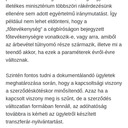
illetékes minisztérium többszöri rákérdezésünk
ellenére sem adott egyértelmű iránymutatást. Így
például nem lehet eldönteni, hogy a
„főtevékenység” a cégbíróságon bejegyzett
főtevékenységre vonatkozik-e, vagy arra, amiből
az árbevétel túlnyomó része származik, illetve mi a
teendő akkor, ha ezek a paraméterek évről-évre
változnak.
Szintén fontos tudni a dokumentálandó ügyletek
meghatározása során, hogy a kapcsoltsági viszony
a szerződéskötéskor minősítendő. Azaz ha a
kapcsolt viszony meg is szűnt, de a szerződés
változatlan formában fennáll, az adóhatóság
továbbra is kérheti az ügyletről készített
transzferár-nyilvántartást.