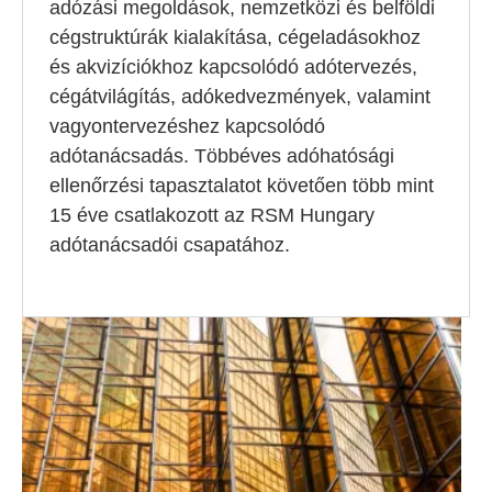
adózási megoldások, nemzetközi és belföldi
cégstruktúrák kialakítása, cégeladásokhoz
és akvizíciókhoz kapcsolódó adótervezés,
cégátvilágítás, adókedvezmények, valamint
vagyontervezéshez kapcsolódó
adótanácsadás. Többéves adóhatósági
ellenőrzési tapasztalatot követően több mint
15 éve csatlakozott az RSM Hungary
adótanácsadói csapatához.