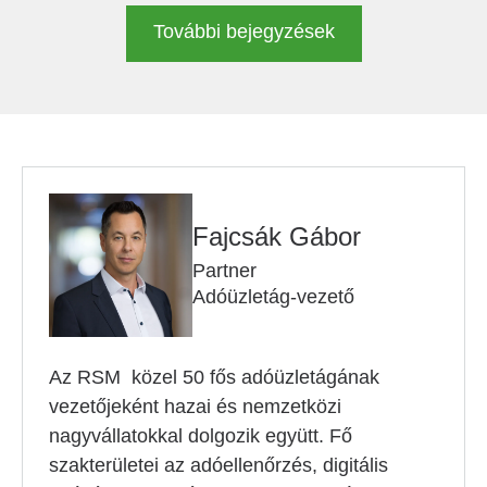
További bejegyzések
Fajcsák Gábor
Partner
Adóüzletág-vezető
Az RSM közel 50 fős adóüzletágának
vezetőjeként hazai és nemzetközi
nagyvállatokkal dolgozik együtt. Fő
szakterületei az adóellenőrzés, digitális