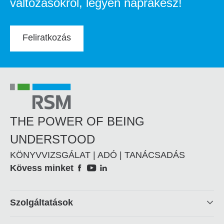
változásokról, legyen naprakész!
Feliratkozás
THE POWER OF BEING
UNDERSTOOD
KÖNYVVIZSGÁLAT | ADÓ | TANÁCSADÁS
Social
Kövess minket
Footer
Szolgáltatások
linkek