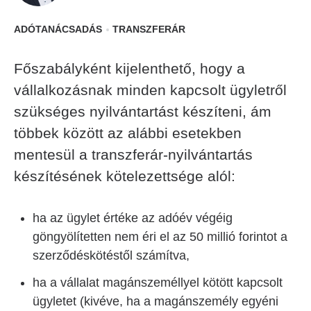
ADÓTANÁCSADÁS
TRANSZFERÁR
Főszabályként kijelenthető, hogy a
vállalkozásnak minden kapcsolt ügyletről
szükséges nyilvántartást készíteni, ám
többek között az alábbi esetekben
mentesül a transzferár-nyilvántartás
készítésének kötelezettsége alól:
ha az ügylet értéke az adóév végéig
göngyölítetten nem éri el az 50 millió forintot a
szerződéskötéstől számítva,
ha a vállalat magánszeméllyel kötött kapcsolt
ügyletet (kivéve, ha a magánszemély egyéni