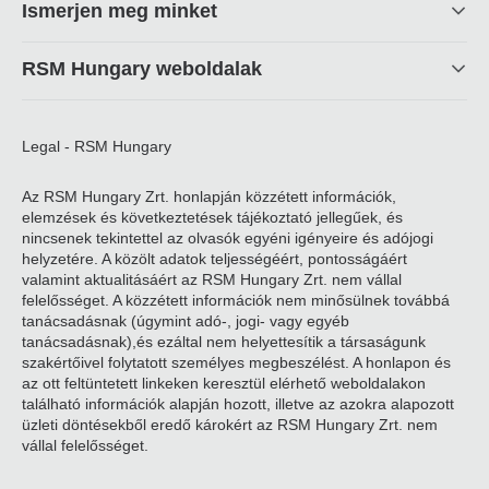
Ismerjen meg minket
RSM Hungary weboldalak
Legal - RSM Hungary
Az RSM Hungary Zrt. honlapján közzétett információk,
elemzések és következtetések tájékoztató jellegűek, és
nincsenek tekintettel az olvasók egyéni igényeire és adójogi
helyzetére. A közölt adatok teljességéért, pontosságáért
valamint aktualitásáért az RSM Hungary Zrt. nem vállal
felelősséget. A közzétett információk nem minősülnek továbbá
tanácsadásnak (úgymint adó-, jogi- vagy egyéb
tanácsadásnak),és ezáltal nem helyettesítik a társaságunk
szakértőivel folytatott személyes megbeszélést. A honlapon és
az ott feltüntetett linkeken keresztül elérhető weboldalakon
található információk alapján hozott, illetve az azokra alapozott
üzleti döntésekből eredő károkért az RSM Hungary Zrt. nem
vállal felelősséget.