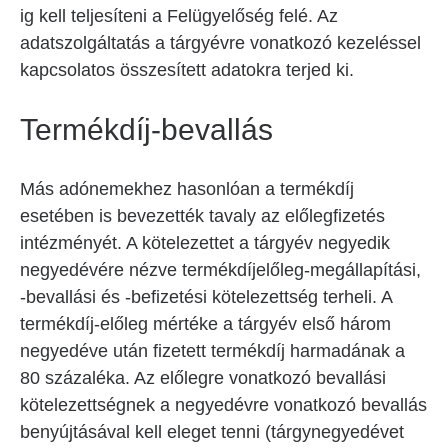
ig kell teljesíteni a Felügyelőség felé. Az
adatszolgáltatás a tárgyévre vonatkozó kezeléssel
kapcsolatos összesített adatokra terjed ki.
Termékdíj-bevallás
Más adónemekhez hasonlóan a termékdíj
esetében is bevezették tavaly az előlegfizetés
intézményét. A kötelezettet a tárgyév negyedik
negyedévére nézve termékdíjelőleg-megállapítási,
-bevallási és -befizetési kötelezettség terheli. A
termékdíj-előleg mértéke a tárgyév első három
negyedéve után fizetett termékdíj harmadának a
80 százaléka. Az előlegre vonatkozó bevallási
kötelezettségnek a negyedévre vonatkozó bevallás
benyújtásával kell eleget tenni (tárgynegyedévet