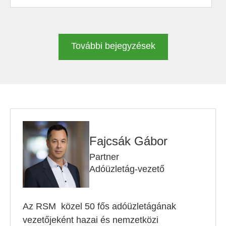
További bejegyzések
Fajcsák Gábor
Partner
Adóüzletág-vezető
Az RSM közel 50 fős adóüzletágának
vezetőjeként hazai és nemzetközi