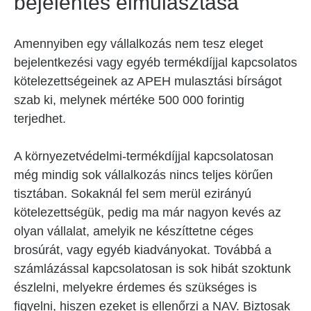
bejelentés elmulasztása
Amennyiben egy vállalkozás nem tesz eleget
bejelentkezési vagy egyéb termékdíjjal kapcsolatos
kötelezettségeinek az APEH mulasztási bírságot
szab ki, melynek mértéke 500 000 forintig
terjedhet.
A környezetvédelmi-termékdíjjal kapcsolatosan
még mindig sok vállalkozás nincs teljes körűen
tisztában. Sokaknál fel sem merül ezirányú
kötelezettségük, pedig ma már nagyon kevés az
olyan vállalat, amelyik ne készíttetne céges
brosúrát, vagy egyéb kiadványokat. Továbbá a
számlázással kapcsolatosan is sok hibát szoktunk
észlelni, melyekre érdemes és szükséges is
figyelni, hiszen ezeket is ellenőrzi a NAV. Biztosak