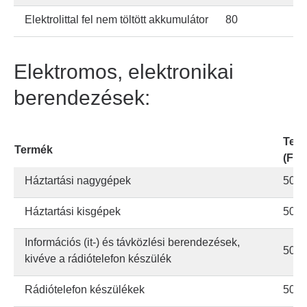
Elektrolittal fel nem töltött akkumulátor
80
Elektromos, elektronikai
berendezések:
Term
Termék
(Ft/k
Háztartási nagygépek
50
Háztartási kisgépek
50
Információs (it-) és távközlési berendezések,
50
kivéve a rádiótelefon készülék
Rádiótelefon készülékek
500