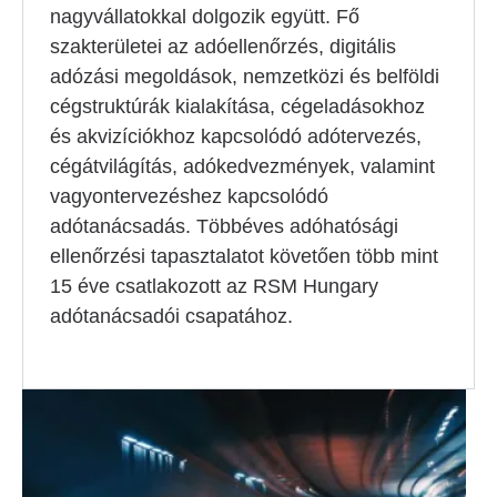
nagyvállatokkal dolgozik együtt. Fő
szakterületei az adóellenőrzés, digitális
adózási megoldások, nemzetközi és belföldi
cégstruktúrák kialakítása, cégeladásokhoz
és akvizíciókhoz kapcsolódó adótervezés,
cégátvilágítás, adókedvezmények, valamint
vagyontervezéshez kapcsolódó
adótanácsadás. Többéves adóhatósági
ellenőrzési tapasztalatot követően több mint
15 éve csatlakozott az RSM Hungary
adótanácsadói csapatához.