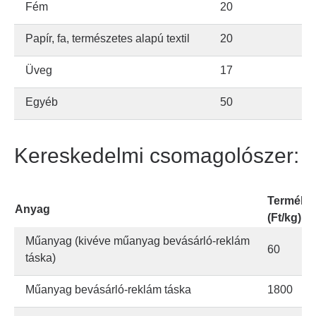
Fém
20
Papír, fa, természetes alapú textil
20
Üveg
17
Egyéb
50
Kereskedelmi csomagolószer:
Termékdíj
Anyag
(Ft/kg)
Műanyag (kivéve műanyag bevásárló-reklám
60
táska)
Műanyag bevásárló-reklám táska
1800