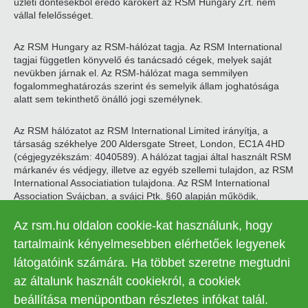
üzleti döntésekből eredő károkért az RSM Hungary Zrt. nem
vállal felelősséget.
Az RSM Hungary az RSM-hálózat tagja. Az RSM International
tagjai független könyvelő és tanácsadó cégek, melyek saját
nevükben járnak el. Az RSM-hálózat maga semmilyen
fogalommeghatározás szerint és semelyik állam joghatósága
alatt sem tekinthető önálló jogi személynek.
Az RSM hálózatot az RSM International Limited irányítja, a
társaság székhelye 200 Aldersgate Street, London, EC1A 4HD
(cégjegyzékszám: 4040589). A hálózat tagjai által használt RSM
márkanév és védjegy, illetve az egyéb szellemi tulajdon, az RSM
International Associatiation tulajdona. Az RSM International
Association Svájcban, a svájci Ptk. §60 alapján működik,
székhelye Zugban található.
Az rsm.hu oldalon cookie-kat használunk, hogy
© 2026 RSM Hungary Zrt. | Minden jog fenntartva
tartalmaink kényelmesebben elérhetőek legyenek
látogatóink számára. Ha többet szeretne megtudni
Adatkezelési tájékoztató
Legal
az általunk használt cookiekról, a cookiek
Kapcsolat
Süti beállítások
menu
beállítása menüpontban részletes infókat talál.