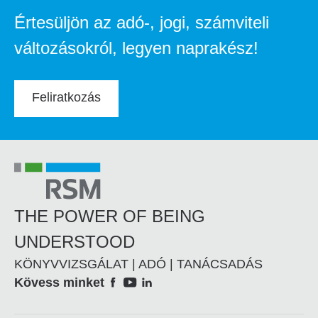
Értesüljön az adó-, jogi, számviteli
változásokról, legyen naprakész!
Feliratkozás
THE POWER OF BEING
UNDERSTOOD
KÖNYVVIZSGÁLAT | ADÓ | TANÁCSADÁS
Social
Kövess minket