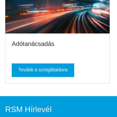
Adótanácsadás
Tovább a szolgáltatásra
RSM Hírlevél