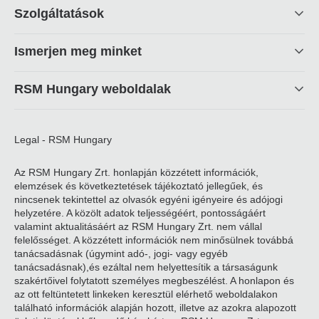
Footer
Szolgáltatások
linkek
Ismerjen meg minket
RSM Hungary weboldalak
Legal - RSM Hungary
Az RSM Hungary Zrt. honlapján közzétett információk,
elemzések és következtetések tájékoztató jellegűek, és
nincsenek tekintettel az olvasók egyéni igényeire és adójogi
helyzetére. A közölt adatok teljességéért, pontosságáért
valamint aktualitásáért az RSM Hungary Zrt. nem vállal
felelősséget. A közzétett információk nem minősülnek továbbá
tanácsadásnak (úgymint adó-, jogi- vagy egyéb
tanácsadásnak),és ezáltal nem helyettesítik a társaságunk
szakértőivel folytatott személyes megbeszélést. A honlapon és
az ott feltüntetett linkeken keresztül elérhető weboldalakon
található információk alapján hozott, illetve az azokra alapozott