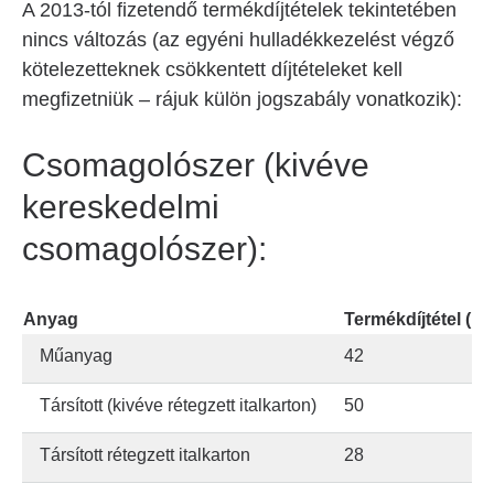
A 2013-tól fizetendő termékdíjtételek tekintetében
nincs változás (az egyéni hulladékkezelést végző
kötelezetteknek csökkentett díjtételeket kell
megfizetniük – rájuk külön jogszabály vonatkozik):
Csomagolószer (kivéve
kereskedelmi
csomagolószer):
Anyag
Termékdíjtétel (Ft
Műanyag
42
Társított (kivéve rétegzett italkarton)
50
Társított rétegzett italkarton
28