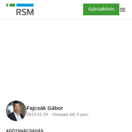
Ugrás
Highlighted
Ajánlatkérés
a
tartalomra
FŐOLDAL
BLOG
Környezetvédelmi
termékdíj 2013
Fajcsák Gábor
2013.01.29
Olvasási idő:
6 perc
ADÓTANÁCSADÁS