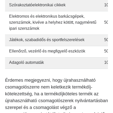
Szórakoztatóelektronikai cikkek
100
Elektromos és elektronikus barkácsgépek,
szerszámok, kivéve a helyhez kötött, nagyméretű
50
ipari szerszámok
Játékok, szabadidős és sportfelszerelések
50
Ellenőrző, vezérlő és megfigyelő eszközök
50
Adagoló automaták
100
Érdemes megjegyezni, hogy újrahasználható
csomagolószerre nem keletkezik termékdíj-
kötelezettség, ha a termékdíjköteles termék az
újrahasználható csomagolószerek nyilvántartásban
szerepel és a csomagolást végző a