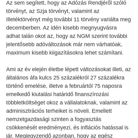
Az sem segített, hogy az Adózás Rendjéről szóló
törvényt, az Szja törvényt, valamint az
Illetéktörvényt még további 11 törvény variálta meg
decemberben. Az idén kisebb megnyugvásra
adhat talán okot az, hogy az NGM szerint további
jelentősebb adóváltozások már nem várhatóak,
maximum kisebb kiigazításokra lehet számítani.
Ami az év elején életbe lépett változásokat illeti, az
általános áfa kulcs 25 százalékról 27 százalékra
történő emelése, illetve a februártól 75 naposra
emelkedő kiutalási határidő finanszírozási
többletköltséget okoz a vállalatoknak, valamint az
adminisztrációs terheiket is növeli. Emellett
nemzetgazdasági szinten a fogyasztás
csökkenését eredményezi, és inflációs hatással is
jár. Megjegyzendő azonban, hogy az egész