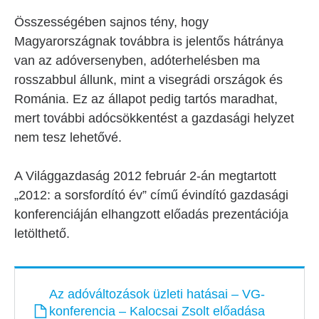
Összességében sajnos tény, hogy
Magyarországnak továbbra is jelentős hátránya
van az adóversenyben, adóterhelésben ma
rosszabbul állunk, mint a visegrádi országok és
Románia. Ez az állapot pedig tartós maradhat,
mert további adócsökkentést a gazdasági helyzet
nem tesz lehetővé.
A Világgazdaság 2012 február 2-án megtartott
„2012: a sorsfordító év” című évindító gazdasági
konferenciáján elhangzott előadás prezentációja
letölthető.
Fájl
Az adóváltozások üzleti hatásai – VG-
konferencia – Kalocsai Zsolt előadása