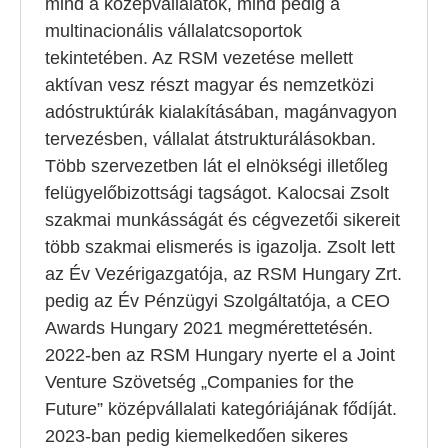
mind a középvállalatok, mind pedig a
multinacionális vállalatcsoportok
tekintetében. Az RSM vezetése mellett
aktívan vesz részt magyar és nemzetközi
adóstruktúrák kialakításában, magánvagyon
tervezésben, vállalat átstrukturálásokban.
Több szervezetben lát el elnökségi illetőleg
felügyelőbizottsági tagságot. Kalocsai Zsolt
szakmai munkásságát és cégvezetői sikereit
több szakmai elismerés is igazolja. Zsolt lett
az Év Vezérigazgatója, az RSM Hungary Zrt.
pedig az Év Pénzügyi Szolgáltatója, a CEO
Awards Hungary 2021 megmérettetésén.
2022-ben az RSM Hungary nyerte el a Joint
Venture Szövetség „Companies for the
Future” középvállalati kategóriájának fődíját.
2023-ban pedig kiemelkedően sikeres