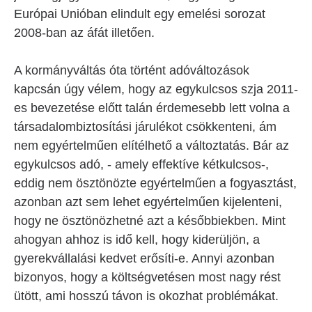
Európai Unióban elindult egy emelési sorozat
2008-ban az áfát illetően.
A kormányváltás óta történt adóváltozások
kapcsán úgy vélem, hogy az egykulcsos szja 2011-
es bevezetése előtt talán érdemesebb lett volna a
társadalombiztosítási járulékot csökkenteni, ám
nem egyértelműen elítélhető a változtatás. Bár az
egykulcsos adó, - amely effektíve kétkulcsos-,
eddig nem ösztönözte egyértelműen a fogyasztást,
azonban azt sem lehet egyértelműen kijelenteni,
hogy ne ösztönözhetné azt a későbbiekben. Mint
ahogyan ahhoz is idő kell, hogy kiderüljön, a
gyerekvállalási kedvet erősíti-e. Annyi azonban
bizonyos, hogy a költségvetésen most nagy rést
ütött, ami hosszú távon is okozhat problémákat.