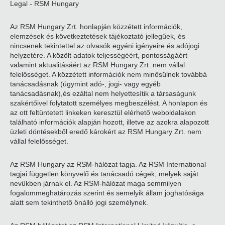
Legal - RSM Hungary
Az RSM Hungary Zrt. honlapján közzétett információk,
elemzések és következtetések tájékoztató jellegűek, és
nincsenek tekintettel az olvasók egyéni igényeire és adójogi
helyzetére. A közölt adatok teljességéért, pontosságáért
valamint aktualitásáért az RSM Hungary Zrt. nem vállal
felelősséget. A közzétett információk nem minősülnek továbbá
tanácsadásnak (úgymint adó-, jogi- vagy egyéb
tanácsadásnak),és ezáltal nem helyettesítik a társaságunk
szakértőivel folytatott személyes megbeszélést. A honlapon és
az ott feltüntetett linkeken keresztül elérhető weboldalakon
található információk alapján hozott, illetve az azokra alapozott
üzleti döntésekből eredő károkért az RSM Hungary Zrt. nem
vállal felelősséget.
Az RSM Hungary az RSM-hálózat tagja. Az RSM International
tagjai független könyvelő és tanácsadó cégek, melyek saját
nevükben járnak el. Az RSM-hálózat maga semmilyen
fogalommeghatározás szerint és semelyik állam joghatósága
alatt sem tekinthető önálló jogi személynek.