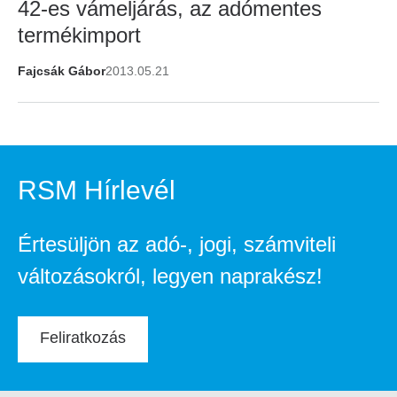
42-es vámeljárás, az adómentes
termékimport
Fajcsák Gábor
2013.05.21
RSM Hírlevél
Értesüljön az adó-, jogi, számviteli
változásokról, legyen naprakész!
Feliratkozás