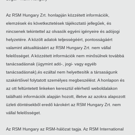
Az RSM Hungary Zrt. honlapján közzétett információk,
elemzések és következtetések tájékoztató jellegűek, és
nincsenek tekintettel az olvasók egyéni igényeire és adójogi
helyzetére. A közölt adatok teljességéért, pontosságáért
valamint aktualitásáért az RSM Hungary Zrt. nem vállal
felelősséget. A közzétett információk nem minősülnek továbbá
tanácsadásnak (úgymint adó-, jogi- vagy egyéb
tanácsadásnak),és ezáltal nem helyettesítik a társaságunk
szakértőivel folytatott személyes megbeszélést. A honlapon és
az ott feltüntetett linkeken keresztül elérhető weboldalakon
található információk alapján hozott, illetve az azokra alapozott
üzleti döntésekből eredő károkért az RSM Hungary Zrt. nem
vállal felelősséget.
Az RSM Hungary az RSM-hálózat tagja. Az RSM International