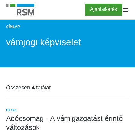
Ugrás
Highlighted
Ajánlatkérés
a
tartalomra
CÍMLAP
MORZSA
vámjogi képviselet
Összesen
4
találat
BLOG
Adócsomag - A vámigazgatást érintő
változások