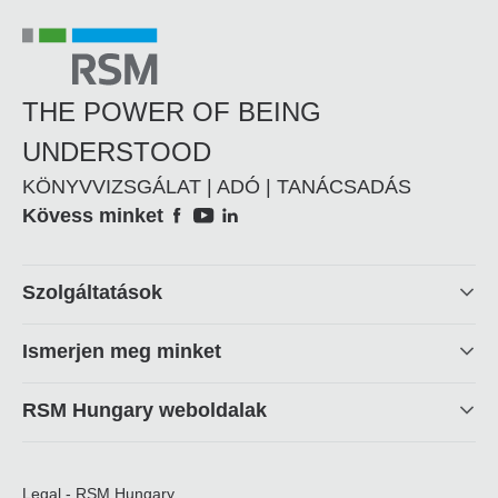
THE POWER OF BEING
UNDERSTOOD
KÖNYVVIZSGÁLAT | ADÓ | TANÁCSADÁS
Social
Kövess minket
Footer
Szolgáltatások
linkek
Ismerjen meg minket
RSM Hungary weboldalak
Legal - RSM Hungary