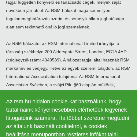
tagjai független könyvelő és tanácsadó cégek, melyek saját
nevükben járnak el. Az RSM-hálózat maga semmilyen
fogalommeghatározás szerint és semelyik állam joghatósága
alatt sem tekinthető önálló jogi személynek.
Az RSM hálózatot az RSM International Limited irányítja, a
társaság székhelye 200 Aldersgate Street, London, EC1A 4HD
(cégjegyzékszám: 4040589). A hálózat tagjai által használt RSM
márkanév és védjegy, illetve az egyéb szellemi tulajdon, az RSM
International Associatiation tulajdona. Az RSM International
Association Svájcban, a svájci Ptk. §60 alapján működik,
székhelye Zugban található.
Az rsm.hu oldalon cookie-kat használunk, hogy
© 2026 RSM Hungary Zrt. | Minden jog fenntartva
tartalmaink kényelmesebben elérhetőek legyenek
látogatóink számára. Ha többet szeretne megtudni
Adatkezelési tájékoztató
Legal
az általunk használt cookiekról, a cookiek
Kapcsolat
Süti beállítások
menu
beállítása menüpontban részletes infókat talál.