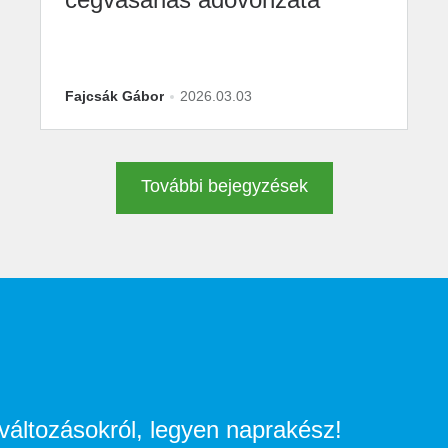
Fajcsák Gábor
2026.03.03
További bejegyzések
i változásokról, legyen naprakész!