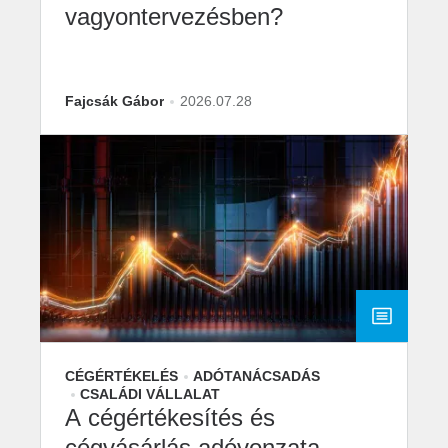
vagyontervezésben?
Fajcsák Gábor
2026.07.28
CÉGÉRTÉKELÉS
ADÓTANÁCSADÁS
CSALÁDI VÁLLALAT
A cégértékesítés és
cégvásárlás adóvonzata