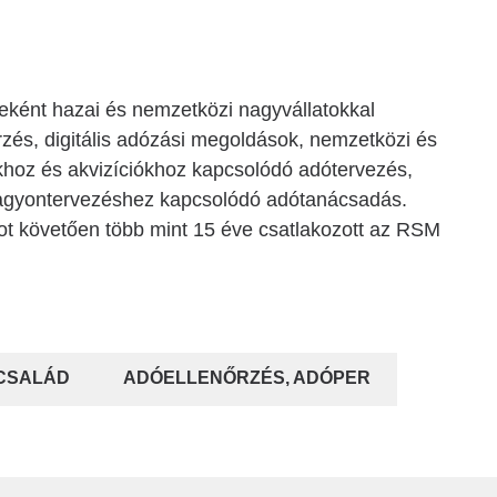
ként hazai és nemzetközi nagyvállatokkal
őrzés, digitális adózási megoldások, nemzetközi és
okhoz és akvizíciókhoz kapcsolódó adótervezés,
vagyontervezéshez kapcsolódó adótanácsadás.
ot követően több mint 15 éve csatlakozott az RSM
 CSALÁD
ADÓELLENŐRZÉS, ADÓPER