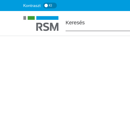
Ugrás
Kontraszt
KI
a
tartalomra
FŐOLDAL
SZAKÉRTŐINK
Fajcsák Gábor
Partner
Adóüzletág-vezető