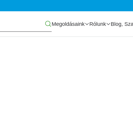
Főmenü
Megoldásaink
Rólunk
Blog, Sza