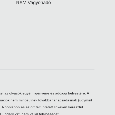
RSM Vagyonadó
el az olvasók egyéni igényeire és adójogi helyzetére. A
nformációk nem minősülnek továbbá tanácsadásnak (úgymint
A honlapon és az ott feltüntetett linkeken keresztül
Hungary Zrt. nem vállal felelősséget.