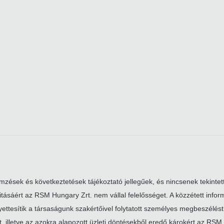
zések és következtetések tájékoztató jellegűek, és nincsenek tekintett
alitásáért az RSM Hungary Zrt. nem vállal felelősséget. A közzétett i
ttesítik a társaságunk szakértőivel folytatott személyes megbeszélést. 
, illetve az azokra alapozott üzleti döntésekből eredő károkért az RSM 