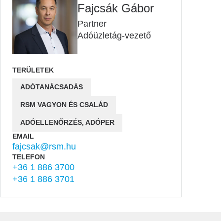
Fajcsák Gábor
Partner
Adóüzletág-vezető
TERÜLETEK
ADÓTANÁCSADÁS
RSM VAGYON ÉS CSALÁD
ADÓELLENŐRZÉS, ADÓPER
EMAIL
fajcsak@rsm.hu
TELEFON
+36 1 886 3700
+36 1 886 3701