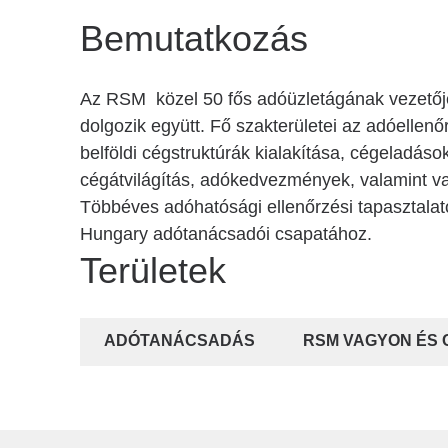
Bemutatkozás
Az RSM közel 50 fős adóüzletágának vezetője
dolgozik együtt. Fő szakterületei az adóellen
belföldi cégstruktúrák kialakítása, cégeladás
cégátvilágítás, adókedvezmények, valamint 
Többéves adóhatósági ellenőrzési tapasztalat
Hungary adótanácsadói csapatához.
Területek
ADÓTANÁCSADÁS
RSM VAGYON ÉS