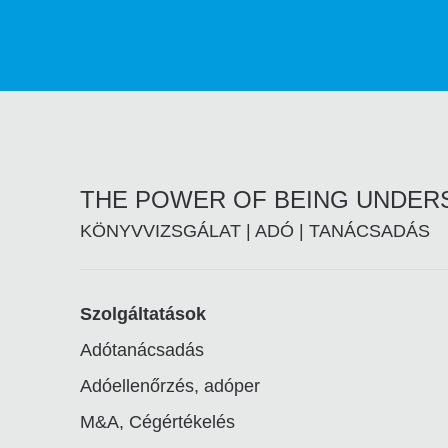
THE POWER OF BEING UNDE
KÖNYVVIZSGÁLAT | ADÓ | TANÁCSADÁS
Footer
Szolgáltatások
Adótanácsadás
linkek
Adóellenőrzés, adóper
M&A, Cégértékelés