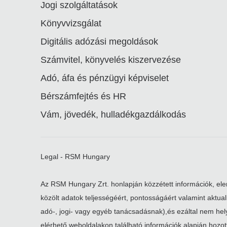
Jogi szolgáltatások
Könyvvizsgálat
Digitális adózási megoldások
Számvitel, könyvelés kiszervezése
Adó, áfa és pénzügyi képviselet
Bérszámfejtés és HR
Vám, jövedék, hulladékgazdálkodás
Legal - RSM Hungary
Az RSM Hungary Zrt. honlapján közzétett információk, elem
közölt adatok teljességéért, pontosságáért valamint aktu
adó-, jogi- vagy egyéb tanácsadásnak),és ezáltal nem helye
elérhető weboldalakon található információk alapján hozott