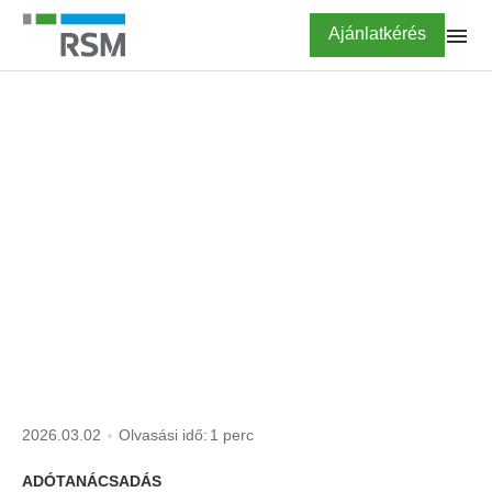
Ugrás
Highlighted
Ajánlatkérés
a
tartalomra
FŐOLDAL
KISOKOS
nem a vállalkozás
érdekében felmerült
költség
2026.03.02
Olvasási idő:
1 perc
ADÓTANÁCSADÁS