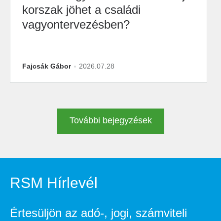
korszak jöhet a családi
vagyontervezésben?
Fajcsák Gábor
2026.07.28
További bejegyzések
RSM Hírlevél
Értesüljön az adó-, jogi, számviteli