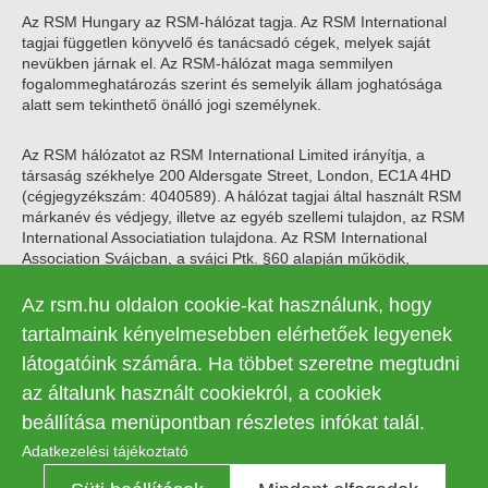
Az RSM Hungary az RSM-hálózat tagja. Az RSM International
tagjai független könyvelő és tanácsadó cégek, melyek saját
nevükben járnak el. Az RSM-hálózat maga semmilyen
fogalommeghatározás szerint és semelyik állam joghatósága
alatt sem tekinthető önálló jogi személynek.
Az RSM hálózatot az RSM International Limited irányítja, a
társaság székhelye 200 Aldersgate Street, London, EC1A 4HD
(cégjegyzékszám: 4040589). A hálózat tagjai által használt RSM
márkanév és védjegy, illetve az egyéb szellemi tulajdon, az RSM
International Associatiation tulajdona. Az RSM International
Association Svájcban, a svájci Ptk. §60 alapján működik,
székhelye Zugban található.
Az rsm.hu oldalon cookie-kat használunk, hogy
© 2026 RSM Hungary Zrt. | Minden jog fenntartva
tartalmaink kényelmesebben elérhetőek legyenek
látogatóink számára. Ha többet szeretne megtudni
Adatkezelési tájékoztató
Legal
az általunk használt cookiekról, a cookiek
Kapcsolat
Süti beállítások
menu
beállítása menüpontban részletes infókat talál.
Adatkezelési tájékoztató