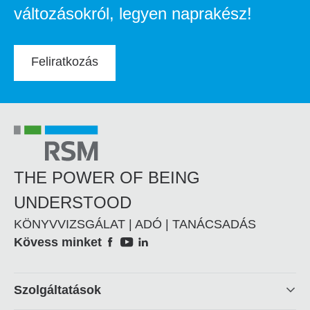
változásokról, legyen naprakész!
Feliratkozás
THE POWER OF BEING
UNDERSTOOD
KÖNYVVIZSGÁLAT | ADÓ | TANÁCSADÁS
Social
Kövess minket
Footer
Szolgáltatások