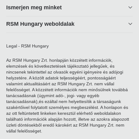
linkek
Ismerjen meg minket
RSM Hungary weboldalak
Legal - RSM Hungary
Az RSM Hungary Zrt. honlapján közzétett információk,
elemzések és következtetések tájékoztató jellegűek, és
nincsenek tekintettel az olvasók egyéni igényeire és adójogi
helyzetére. A közölt adatok teljességéért, pontosságáért
valamint aktualitásáért az RSM Hungary Zrt. nem vállal
felelősséget. A közzétett információk nem minősülnek továbbá
tanácsadásnak (úgymint adó-, jogi- vagy egyéb
tanácsadásnak),és ezáltal nem helyettesítik a társaságunk
szakértőivel folytatott személyes megbeszélést. A honlapon és
az ott feltüntetett linkeken keresztül elérhető weboldalakon
található információk alapján hozott, illetve az azokra alapozott
üzleti döntésekből eredő károkért az RSM Hungary Zrt. nem
vállal felelősséget.