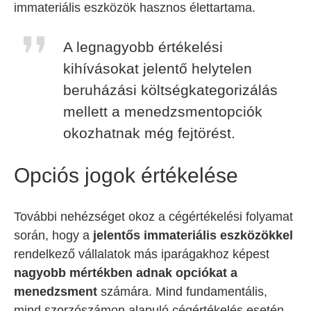
immateriális eszközök hasznos élettartama.
A legnagyobb értékelési
kihívásokat jelentő helytelen
beruházási költségkategorizálás
mellett a menedzsmentopciók
okozhatnak még fejtörést.
Opciós jogok értékelése
További nehézséget okoz a cégértékelési folyamat
során, hogy a
jelentős immateriális eszközökkel
rendelkező vállalatok más iparágakhoz képest
nagyobb
mértékben adnak opciókat a
menedzsment
számára. Mind fundamentális,
mind szorzószámon alapuló cégértékelés esetén