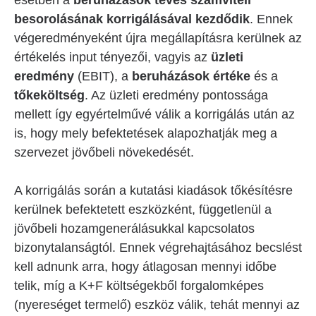
esetben a
beruházások téves számviteli
besorolásának korrigálásával kezdődik
. Ennek
végeredményeként újra megállapításra kerülnek az
értékelés input tényezői, vagyis az
üzleti
eredmény
(EBIT), a
beruházások értéke
és a
tőkeköltség
. Az üzleti eredmény pontossága
mellett így egyértelművé válik a korrigálás után az
is, hogy mely befektetések alapozhatják meg a
szervezet jövőbeli növekedését.
A korrigálás során a kutatási kiadások tőkésítésre
kerülnek befektetett eszközként, függetlenül a
jövőbeli hozamgenerálásukkal kapcsolatos
bizonytalanságtól. Ennek végrehajtásához becslést
kell adnunk arra, hogy átlagosan mennyi időbe
telik, míg a K+F költségekből forgalomképes
(nyereséget termelő) eszköz válik, tehát mennyi az