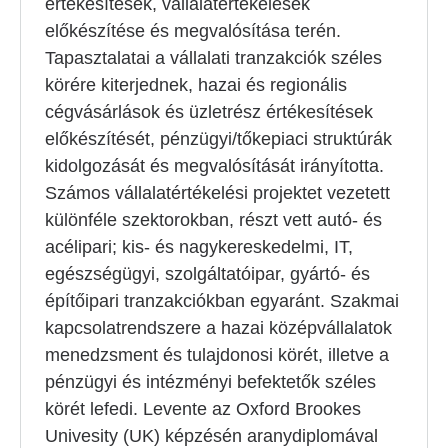
értékesítések, vállalatértékelések
előkészítése és megvalósítása terén.
Tapasztalatai a vállalati tranzakciók széles
körére kiterjednek, hazai és regionális
cégvásárlások és üzletrész értékesítések
előkészítését, pénzügyi/tőkepiaci struktúrák
kidolgozását és megvalósítását irányította.
Számos vállalatértékelési projektet vezetett
különféle szektorokban, részt vett autó- és
acélipari; kis- és nagykereskedelmi, IT,
egészségügyi, szolgáltatóipar, gyártó- és
építőipari tranzakciókban egyaránt. Szakmai
kapcsolatrendszere a hazai középvállalatok
menedzsment és tulajdonosi körét, illetve a
pénzügyi és intézményi befektetők széles
körét lefedi. Levente az Oxford Brookes
Univesity (UK) képzésén aranydiplomával