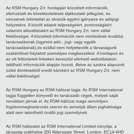
Az RSM Hungary Zrt. honlapján közzétett információk,
elemzések és következtetések tájékoztató jellegűek, és
nincsenek tekintettel az olvasók egyéni igényeire és adójogi
helyzetére. A közölt adatok teljességéért, pontosságáért
valamint aktualitásáért az RSM Hungary Zrt. nem vállal
felelősséget. A közzétett információk nem minősülnek továbbá
tanácsadásnak (úgymint adó-, jogi- vagy egyéb
tanácsadásnak),és ezáltal nem helyettesítik a társaságunk
szakértőivel folytatott személyes megbeszélést. A honlapon és
az ott feltüntetett linkeken keresztül elérhető weboldalakon
található információk alapján hozott, illetve az azokra alapozott
üzleti döntésekből eredő károkért az RSM Hungary Zrt. nem
vállal felelősséget.
Az RSM Hungary az RSM-hálózat tagja. Az RSM International
tagjai független könyvelő és tanácsadó cégek, melyek saját
nevükben járnak el. Az RSM-hálózat maga semmilyen
fogalommeghatározás szerint és semelyik állam joghatósága
alatt sem tekinthető önálló jogi személynek.
Az RSM hálózatot az RSM International Limited irányítja, a
társaság székhelye 200 Aldersgate Street, London, EC1A 4HD