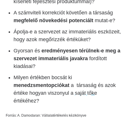
kísérleti fejlesztési produktummal)?
A számviteli korrekciót követően a társaság
megfelelő növekedési potenciált
mutat-e?
Ápolja-e a szervezet az immateriális eszközeit,
hogy azok megőrizzék értéküket?
Gyorsan és
eredményesen térülnek-e meg a
szervezet immateriális javakra
fordított
kiadásai?
Milyen értékben bocsát ki
menedzsmentopciókat
a társaság és azok
értéke hogyan viszonyul a
saját tőke
értékéhez?
Forrás: A. Damodaran: Vállalatértékelés kézikönyve