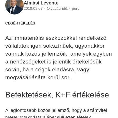
Almási Levente
2019.03.07
Olvasási idő:
4 perc
CÉGÉRTÉKELÉS
Az immateriális eszközökkel rendelkező
vállalatok igen sokszínűek, ugyanakkor
vannak közös jellemzőik, amelyek egyben
a nehézségeket is jelentik értékelésük
során, ha a cégek eladásra, vagy
megvásárlására kerül sor.
Befektetések, K+F értékelése
A legfontosabb közös jellemző, hogy a számvitel
merev gyakorlata alábecsüli ezen tételek