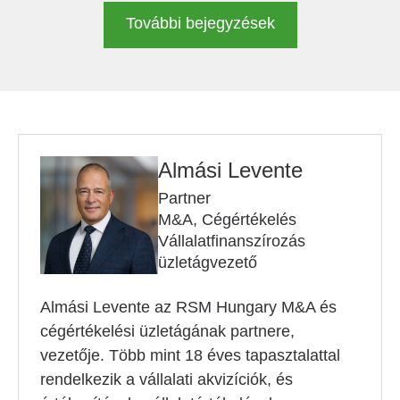
További bejegyzések
Almási Levente
Partner
M&A, Cégértékelés
Vállalatfinanszírozás
üzletágvezető
Almási Levente az RSM Hungary M&A és
cégértékelési üzletágának partnere,
vezetője. Több mint 18 éves tapasztalattal
rendelkezik a vállalati akvizíciók, és