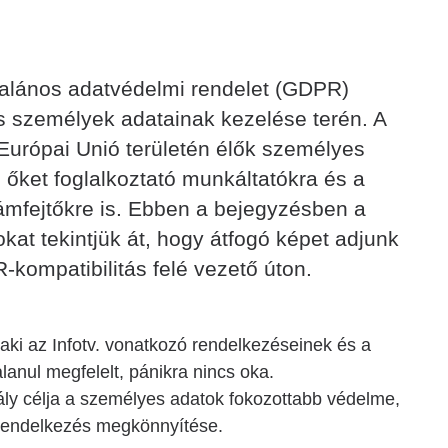
talános adatvédelmi rendelet (GDPR)
s személyek adatainak kezelése terén. A
Európai Unió területén élők személyes
z őket foglalkoztató munkáltatókra és a
ámfejtőkre is. Ebben a bejegyzésben a
kat tekintjük át, hogy átfogó képet adjunk
R-kompatibilitás felé vezető úton.
aki az Infotv. vonatkozó rendelkezéseinek és a
anul megfelelt, pánikra nincs oka.
ly célja a személyes adatok fokozottabb védelme,
ó rendelkezés megkönnyítése.