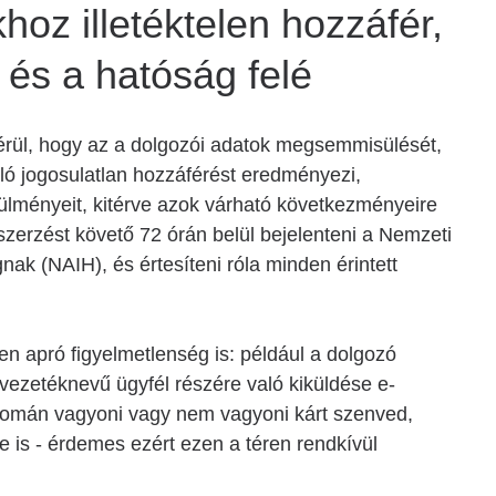
oz illetéktelen hozzáfér,
tt és a hatóság felé
érül, hogy az a dolgozói adatok megsemmisülését,
ló jogosulatlan hozzáférést eredményezi,
ülményeit, kitérve azok várható következményeire
zerzést követő 72 órán belül bejelenteni a Nemzeti
k (NAIH), és értesíteni róla minden érintett
n apró figyelmetlenség is: például a dolgozó
vezetéknevű ügyfél részére való kiküldése e-
nyomán vagyoni vagy nem vagyoni kárt szenved,
ge is - érdemes ezért ezen a téren rendkívül