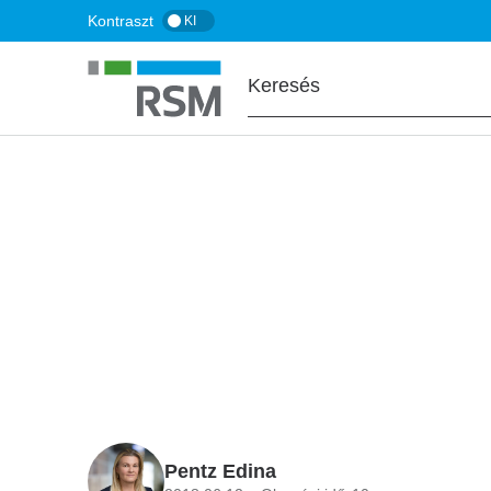
Ugrás
Kontraszt
KI
a
tartalomra
FŐOLDAL
BLOG
A GDPR-kompatib
Pentz Edina