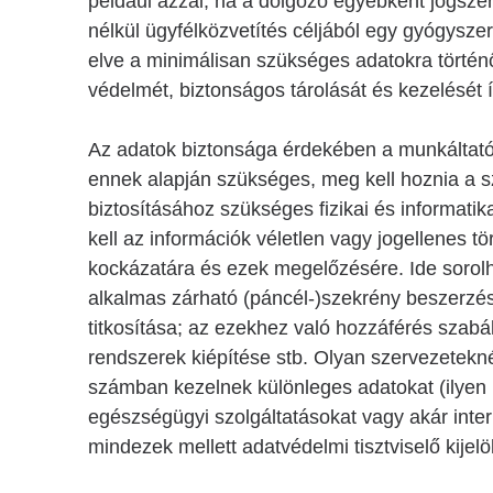
például azzal, ha a dolgozó egyébként jogsze
nélkül ügyfélközvetítés céljából egy gyógysze
elve a minimálisan szükséges adatokra történő 
védelmét, biztonságos tárolását és kezelését í
Az adatok biztonsága érdekében a munkáltatóna
ennek alapján szükséges, meg kell hoznia a 
biztosításához szükséges fizikai és informatik
kell az információk véletlen vagy jogellenes 
kockázatára és ezek megelőzésére. Ide sorolh
alkalmas zárható (páncél-)szekrény beszerzés
titkosítása; az ezekhez való hozzáférés szabá
rendszerek kiépítése stb. Olyan szervezetekn
számban kezelnek különleges adatokat (ilyen 
egészségügyi szolgáltatásokat vagy akár inter
mindezek mellett adatvédelmi tisztviselő kijel