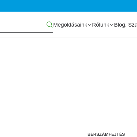
Főmenü
Megoldásaink
Rólunk
Blog, Sza
ilis munkáltató
BÉRSZÁMFEJTÉS