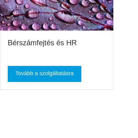
Bérszámfejtés és HR
Tovább a szolgáltatásra