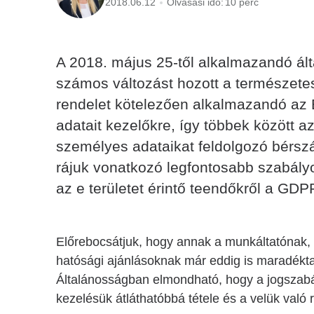
2018.06.12
Olvasási idő:
10 perc
A 2018. május 25-től alkalmazandó ál
számos változást hozott a természete
rendelet kötelezően alkalmazandó az 
adatait kezelőkre, így többek között a
személyes adataikat feldolgozó bérsz
rájuk vonatkozó legfontosabb szabályo
az e területet érintő teendőkről a GDP
Előrebocsátjuk, hogy annak a munkáltatónak, 
hatósági ajánlásoknak már eddig is maradéktal
Általánosságban elmondható, hogy a jogszabá
kezelésük átláthatóbbá tétele és a velük val