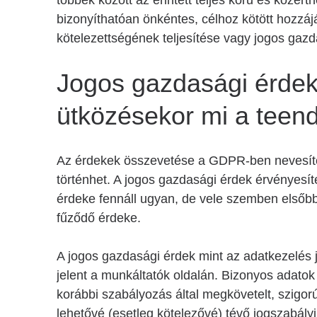
többek között az érintett teljes körű és közérth
bizonyíthatóan önkéntes, célhoz kötött hozzájá
kötelezettségének teljesítése vagy jogos gaz
Jogos gazdasági érdek
ütközésekor mi a teen
Az érdekek összevetése a GDPR-ben nevesíte
történhet. A jogos gazdasági érdek érvényesít
érdeke fennáll ugyan, de vele szemben elsőb
fűződő érdeke.
A jogos gazdasági érdek mint az adatkezelés
jelent a munkáltatók oldalán. Bizonyos adat
korábbi szabályozás által megkövetelt, szigor
lehetővé (esetleg kötelezővé) tévő jogszabály