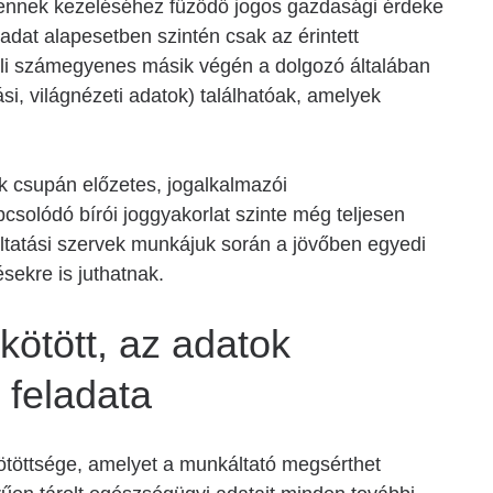
 ennek kezeléséhez fűződő jogos gazdasági érdeke
adat alapesetben szintén csak az érintett
eli számegyenes másik végén a dolgozó általában
llási, világnézeti adatok) találhatóak, amelyek
ák csupán előzetes, jogalkalmazói
solódó bírói joggyakorlat szinte még teljesen
áltatási szervek munkájuk során a jövőben egyedi
sekre is juthatnak.
kötött, az adatok
 feladata
ötöttsége, amelyet a munkáltató megsérthet