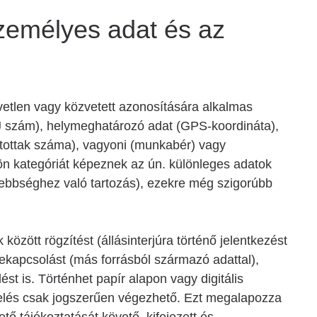
személyes adat és az
etlen vagy közvetett azonosítására alkalmas
TAJ szám), helymeghatározó adat (GPS-koordináta),
ltartottak száma), vagyoni (munkabér) vagy
ön kategóriát képeznek az ún. különleges adatok
isebbséghez való tartozás), ezekre még szigorúbb
özött rögzítést (állásinterjúra történő jelentkezést
ekapcsolást (más forrásból származó adattal),
lést is. Történhet papír alapon vagy digitális
elés csak jogszerűen végezhető. Ezt megalapozza