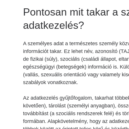
Pontosan mit takar a 
adatkezelés?
A személyes adat a természetes személy közv
információt takar. Ez lehet név, azonosító (
de fizikai (súly), szociális (családi állapot, e
egészségügyi (betegségek) információ is. Kül
(vallás, szexuális orientáció vagy valamely k
szabályok vonatkoznak.
Az adatkezelés gyűjtőfogalom, takarhat többek k
követően), tárolást (személyi anyagban), össz
továbbítást (a szociális rendszerek felé) és tör
formában. Alapkövetelmény, hogy az adatkez