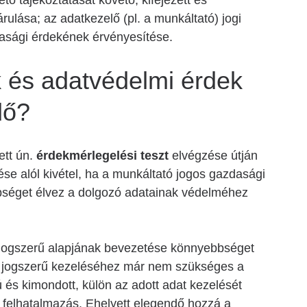
ető tájékoztatását követő, kifejezett és
rulása; az adatkezelő (pl. a munkáltató) jogi
dasági érdekének érvényesítése.
 és adatvédelmi érdek
dő?
tt ún.
érdekmérlegelési teszt
elvégzése útján
ése alól kivétel, ha a munkáltató jogos gazdasági
bséget élvez a dolgozó adatainak védelméhez
 jogszerű alapjának bevezetése könnyebbséget
ok jogszerű kezeléséhez már nem szükséges a
ú és kimondott, külön az adott adat kezelését
i felhatalmazás. Ehelyett elegendő hozzá a