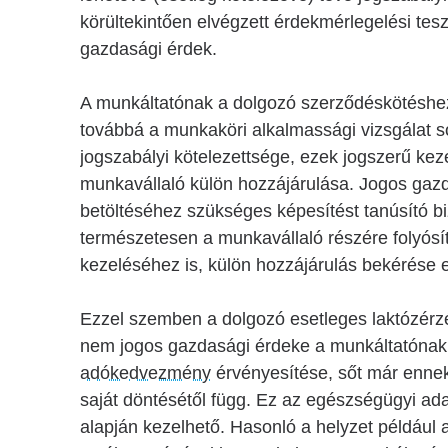
körültekintően elvégzett érdekmérlegelési te
gazdasági érdek.
A munkáltatónak a dolgozó szerződéskötéshe
továbbá a munkaköri alkalmassági vizsgálat s
jogszabályi kötelezettsége, ezek jogszerű k
munkavállaló külön hozzájárulása. Jogos gaz
betöltéséhez szükséges képesítést tanúsító b
természetesen a munkavállaló részére folyósí
kezeléséhez is, külön hozzájárulás bekérés
Ezzel szemben a dolgozó esetleges laktózérz
nem jogos gazdasági érdeke a munkáltatónak, m
adókedvezmény
érvényesítése, sőt már ennek
saját döntésétől függ. Ez az egészségügyi ada
alapján kezelhető. Hasonló a helyzet például a