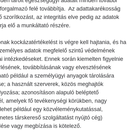
rűen tárolt egészségügyi adatait minden további
rforgalmazó felé továbbítja. Az adattakarékosság
szorítkozást, az integritás elve pedig az adatok
rja elő a munkáltató részére.
k kockázatértékelést is végre kell hajtania, és ha
személyes adatok megfelelő szintű védelmének
ai intézkedéseket. Ennek során kiemelten figyelnie
törlésének, továbbításának vagy elvesztésének
ató például a személyügyi anyagok tárolására
e; a használt szerverek, közös meghajtók
lyozása; azonosításon alapuló beléptető
él, amelyek fő tevékenységi körükben, nagy
lehet például egy közvéleménykutatással,
netes társkereső szolgáltatást nyújtó cég)
ölése vagy megbízása is kötelező.