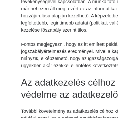
tevékenységével kapcsolatban. A munkáltató
már nehezen áll meg, ezért ez az informatikai 
hozzájárulása alapján kezelhető. A képzeletb
legféltettebb, legintimebb adatai (politikai, va
kezelése főszabály szerint tilos.
Fontos megjegyezni, hogy az itt említett péld
jogszabályértelmezés eredményei. Mivel a kapc
hiányzik, elképzelhető, hogy az igazságszolg
ügyekben akár ezekkel ellentétes következteté
Az adatkezelés célhoz 
védelme az adatkezelő
További követelmény az adatkezelés célhoz k