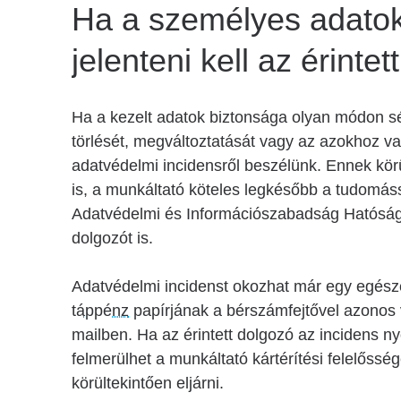
Ha a személyes adatokh
jelenteni kell az érinte
Ha a kezelt adatok biztonsága olyan módon s
törlését, megváltoztatását vagy az azokhoz va
adatvédelmi incidensről beszélünk. Ennek kör
is, a munkáltató köteles legkésőbb a tudomáss
Adatvédelmi és Információszabadság Hatóságna
dolgozót is.
Adatvédelmi incidenst okozhat már egy egésze
táppénz
papírjának a bérszámfejtővel azonos 
mailben. Ha az érintett dolgozó az incidens 
felmerülhet a munkáltató kártérítési felelőssé
körültekintően eljárni.