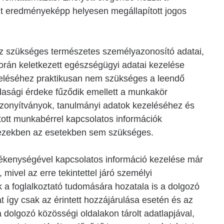
szt eredményeképp helyesen megállapított jogos
z szükséges természetes személyazonosító adatai,
orán keletkezett egészségügyi adatai kezelése
ezeléséhez praktikusan nem szükséges a leendő
dasági érdeke fűződik emellett a munkakör
izonyítványok, tanulmányi adatok kezeléséhez és
tott munkabérrel kapcsolatos információk
e ezekben az esetekben sem szükséges.
ékenységével kapcsolatos információ kezelése már
ivel az erre tekintettel járó személyi
 a foglalkoztató tudomására hozatala is a dolgozó
t így csak az érintett hozzájárulása esetén és az
 dolgozó közösségi oldalakon tárolt adatlapjával,