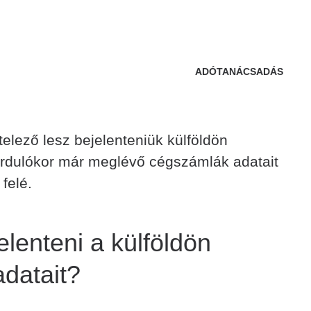
ADÓTANÁCSADÁS
elező lesz bejelenteniük külföldön
fordulókor már meglévő cégszámlák adatait
felé.
lenteni a külföldön
datait?