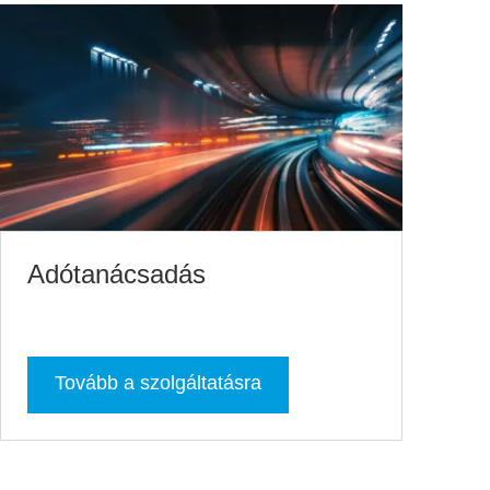
Adótanácsadás
Tovább a szolgáltatásra