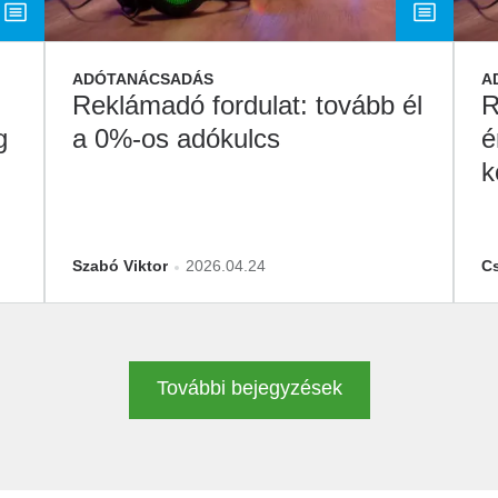
ADÓTANÁCSADÁS
A
Reklámadó fordulat: tovább él
R
g
a 0%-os adókulcs
é
k
v
Szabó Viktor
2026.04.24
Cs
További bejegyzések