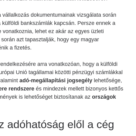
 vállalkozás dokumentumainak vizsgálata során
a külföldi bankszámlák kapcsán. Persze ennek a
e vonatkoznia, lehet ez akár az egyes üzleti
ek során azt tapasztalják, hogy egy magyar
nik a fizetés.
endelkezésére arra vonatkozóan, hogy a külföldi
rópai Unió tagállamai közötti pénzügyi számlákkal
valamint
adó-megállapítási jogsegély
lehetősége,
re rendszere
és mindezek mellett bizonyos kettős
zmények is lehetőséget biztosítanak az
országok
z adóhatóság elől a cég