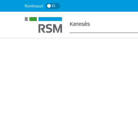
Ugrás
Kontraszt
KI
a
tartalomra
FŐOLDAL
BLOG
Az adóhatóság lá
a cégek külföldi 
kötelező bejelen