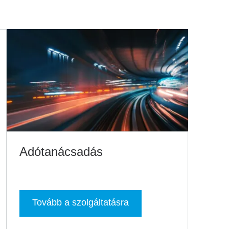
Adótanácsadás
Tovább a szolgáltatásra