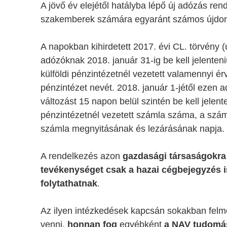
A jövő év elejétől hatályba lépő új adózás ren
szakemberek számára egyaránt számos újdons
A napokban kihirdetett 2017. évi CL. törvény (
adózóknak 2018. január 31-ig be kell jelenten
külföldi pénzintézetnél vezetett valamennyi é
pénzintézet nevét. 2018. január 1-jétől ezen 
változást 15 napon belül szintén be kell jelent
pénzintézetnél vezetett számla száma, a száml
számla megnyitásának és lezárásának napja.
A rendelkezés azon
gazdasági társaságokra
tevékenységet csak a hazai cégbejegyzés i
folytathatnak
.
Az ilyen intézkedések kapcsán sokakban felme
venni,
honnan fog
egyébként
a NAV tudomást