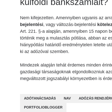
külföldi bankszámláit?
Nem kifejezetten. Amennyiben ugyanis az arr
bejelentési
, vagy változás-bejelentési
kötele
Art. 221. §-a alapján, amennyiben 15 napon be
történik meg a mulasztás pótlása, abban az 
hiánypótlási határidő eredménytelen letelte u
ki az adózóval szemben.
Mindezek alapján tehát érdemes minden érintet
gazdasági társaságoknak elgondolkozniuk azon
megváltozott jogszabályi környezetben is érd
ADÓTANÁCSADÁS
NAV
ADÓZÁS RENDJÉR
PORTFOLIOBLOGGER