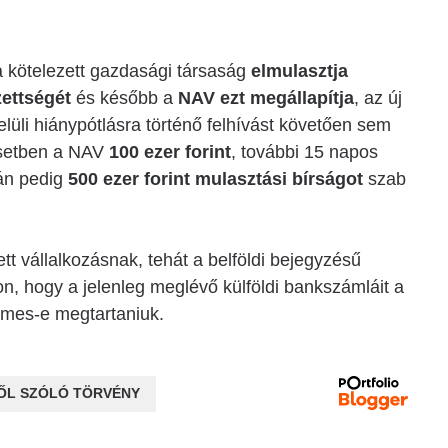
a kötelezett gazdasági társaság
elmulasztja
zettségét
és később a
NAV ezt megállapítja
, az új
lüli hiánypótlásra történő felhívást követően sem
esetben a NAV
100 ezer forint
, további 15 napos
tán pedig
500 ezer forint mulasztási bírságot
szab
t vállalkozásnak, tehát a belföldi bejegyzésű
, hogy a jelenleg meglévő külföldi bankszámláit a
emes-e megtartaniuk.
ŐL SZÓLÓ TÖRVÉNY