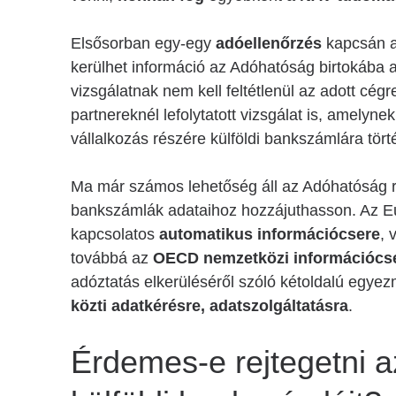
Elsősorban egy-egy
adóellenőrzés
kapcsán a
kerülhet információ az Adóhatóság birtokába 
vizsgálatnak nem kell feltétlenül az adott cégr
partnereknél lefolytatott vizsgálat is, amelyn
vállalkozás részére külföldi bankszámlára törté
Ma már számos lehetőség áll az Adóhatóság r
bankszámlák adataihoz hozzájuthasson. Az Eu
kapcsolatos
automatikus információcsere
, 
továbbá az
OECD nemzetközi információcse
adóztatás elkerüléséről szóló kétoldalú egye
közti adatkérésre, adatszolgáltatásra
.
Érdemes-e rejtegetni a