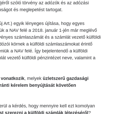
djéről szóló törvény az adózók és az adózási
ágot és meglepetést tartogat.
új Art.) egyik lényeges újítása, hogy egyes
iük a NAV felé a 2018. január 1-jén már meglévő
rvényes számlaszámát és a számlát vezető külföldi
adózói körnek a külföldi számlaszámokat érintő
eniük a NAV felé. Így bejelentendő a külföldi
át vezető külföldi pénzintézet neve, valamint a
 vonatkozik
, melyek
üzletszerű gazdasági
ránti kérelem benyújtását követően
rül a kérdés, hogy mennyire kell ezt komolyan
 szerezni a külföldi számlák létezéséről
?