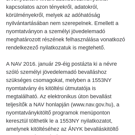
kapcsolatos azon tényekről, adatokról,
körülményekről, melyek az adóhatóság
nyilvántartásában nem szerepelnek. Emellett a
nyomtatványon a személyi jövedelemadó
meghatározott részének felhasználása vonatkozó
rendelkezező nyilatkozatuk is megtehető.
A NAV 2016. január 29-éig postázta ki a névre
szóló személyi jövedelemadó bevalláshoz
szükséges csomagokat, melyben a 1553NY
nyomtatvány és kitöltési útmutatója is
megtalálható. Az elektronikus úton bevallást
teljesítők a NAV honlapján (www.nav.gov.hu), a
nyomtatványkitöltő programok menüponton
keresztül tölthetik le a 1553NY nyilatkozatot,
amelynek kitöltéséhez az ÁNYK bevalláskitöltő