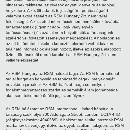
nincsenek tekintettel az olvasók egyéni igényeire és adójogi
helyzetére. A közölt adatok teljességéért, pontosságáért
valamint aktualitásáért az RSM Hungary Zrt. nem vállal
felelősséget. A közzétett információk nem minősülnek továbbá
tanácsadásnak (úgymint adó-, jogi- vagy egyéb
tanácsadásnak),és ezáltal nem helyettesítik a társaságunk
szakértőivel folytatott személyes megbeszélést. A honlapon és
az ott feltüntetett linkeken keresztül elérhető weboldalakon
található információk alapján hozott, illetve az azokra alapozott
üzleti döntésekből eredő károkért az RSM Hungary Zrt. nem
vállal felelősséget.
Az RSM Hungary az RSM-hálózat tagja. Az RSM International
tagjai független könyvelő és tanácsadó cégek, melyek saját
nevükben járnak el. Az RSM-hálózat maga semmilyen
fogalommeghatározás szerint és semelyik állam joghatósága
alatt sem tekinthető önálló jogi személynek.
Az RSM hálózatot az RSM International Limited irányítja, a
társaság székhelye 200 Aldersgate Street, London, EC1A 4HD
(cégjegyzékszám: 4040589). A hálózat tagjai által használt RSM
márkanév és védjegy, illetve az egyéb szellemi tulajdon, az RSM