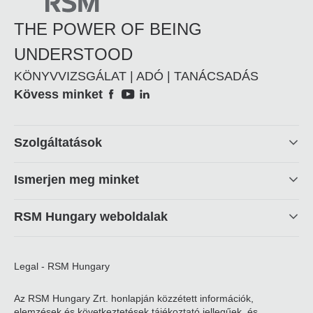
THE POWER OF BEING
UNDERSTOOD
KÖNYVVIZSGÁLAT | ADÓ | TANÁCSADÁS
Social
Kövess minket
Footer
Szolgáltatások
linkek
Ismerjen meg minket
RSM Hungary weboldalak
Legal - RSM Hungary
Az RSM Hungary Zrt. honlapján közzétett információk,
elemzések és következtetések tájékoztató jellegűek, és