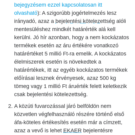
bejegyzésem ezzel kapcsolatosan itt
olvasható
): A szigorúbb jogértelmezés lesz
irányadó, azaz a
bejelentési kötelezettség
alóli
mentesüléshez mindkét határérték alá kell
kerülni. Jó hír azonban, hogy a nem kockázatos
termékek esetén az áru értékére vonatkozó
határértéket 5 millió Ft-ra emelik. A kockázatos
élelmiszerek esetén is növekedtek a
határértékek, itt az egyéb kockázatos termékek
előírásai lesznek érvényesek, azaz 500 kg
tömeg vagy 1 millió Ft áruérték felett keletkezik
csak bejelentési kötelezettség.
A közúti fuvarozással járó belföldön nem
közvetlen végfelhasználó részére történő első
áfa-köteles értékesítés esetén már a címzett,
azaz a vevő is lehet
EKAER
bejelentésre