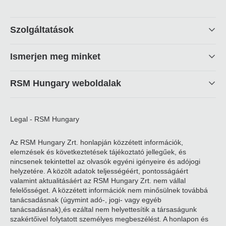
Footer
Szolgáltatások
linkek
Ismerjen meg minket
RSM Hungary weboldalak
Legal - RSM Hungary
Az RSM Hungary Zrt. honlapján közzétett információk,
elemzések és következtetések tájékoztató jellegűek, és
nincsenek tekintettel az olvasók egyéni igényeire és adójogi
helyzetére. A közölt adatok teljességéért, pontosságáért
valamint aktualitásáért az RSM Hungary Zrt. nem vállal
felelősséget. A közzétett információk nem minősülnek továbbá
tanácsadásnak (úgymint adó-, jogi- vagy egyéb
tanácsadásnak),és ezáltal nem helyettesítik a társaságunk
szakértőivel folytatott személyes megbeszélést. A honlapon és