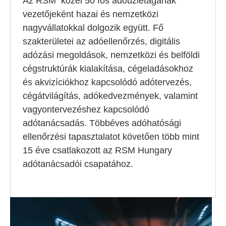
Az RSM közel 50 fős adóüzletágának
vezetőjeként hazai és nemzetközi
nagyvállatokkal dolgozik együtt. Fő
szakterületei az adóellenőrzés, digitális
adózási megoldások, nemzetközi és belföldi
cégstruktúrák kialakítása, cégeladásokhoz
és akvizíciókhoz kapcsolódó adótervezés,
cégátvilágítás, adókedvezmények, valamint
vagyontervezéshez kapcsolódó
adótanácsadás. Többéves adóhatósági
ellenőrzési tapasztalatot követően több mint
15 éve csatlakozott az RSM Hungary
adótanácsadói csapatához.