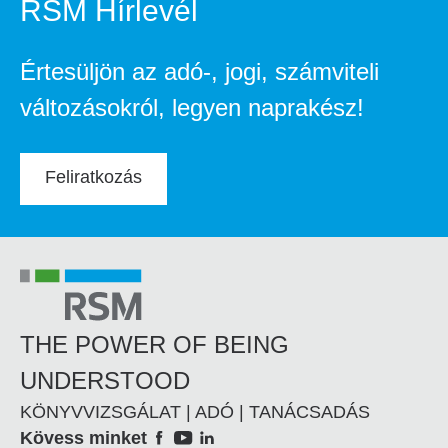
RSM Hírlevél
Értesüljön az adó-, jogi, számviteli
változásokról, legyen naprakész!
Feliratkozás
THE POWER OF BEING
UNDERSTOOD
KÖNYVVIZSGÁLAT | ADÓ | TANÁCSADÁS
Social
Kövess minket