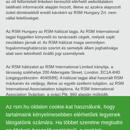
az ott feltüntetett linkeken keresztül elérhető weboldalakon
található információk alapján hozott, illetve az azokra alapozott
üzleti döntésekből eredő károkért az RSM Hungary Zrt. nem
vállal felelősséget.
Az RSM Hungary az RSM-hálózat tagja. Az RSM International
tagjai független könyvelő és tanácsadó cégek, melyek saját
nevükben járnak el. Az RSM-hálózat maga semmilyen
fogalommeghatározás szerint és semelyik állam joghatósága
alatt sem tekinthető önálló jogi személynek.
Az RSM hálózatot az RSM International Limited irányítja, a
társaság székhelye 200 Aldersgate Street, London, EC1A 4HD
(cégjegyzékszám: 4040589). A hálózat tagjai által használt RSM
márkanév és védjegy, illetve az egyéb szellemi tulajdon, az RSM
International Associatiation tulajdona. Az RSM International
Association Svájcban, a svájci Ptk. §60 alapján működik,
székhelye Zugban található.
Az rsm.hu oldalon cookie-kat használunk, hogy
© 2026 RSM Hungary Zrt. | Minden jog fenntartva
tartalmaink kényelmesebben elérhetőek legyenek
látogatóink számára. Ha többet szeretne megtudni
Adatkezelési tájékoztató
Legal