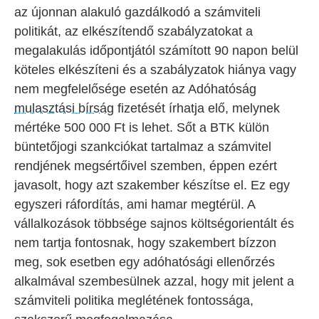
az újonnan alakuló gazdálkodó a számviteli
politikát, az elkészítendő szabályzatokat a
megalakulás időpontjától számított 90 napon belül
köteles elkészíteni és a szabályzatok hiánya vagy
nem megfelelősége esetén az Adóhatóság
mulasztási bírság
fizetését írhatja elő, melynek
mértéke
500 000
Ft is lehet. Sőt a BTK külön
büntetőjogi szankciókat tartalmaz a számvitel
rendjének megsértőivel szemben, éppen ezért
javasolt, hogy azt szakember készítse el. Ez egy
egyszeri ráfordítás, ami hamar megtérül. A
vállalkozások többsége sajnos költségorientált és
nem tartja fontosnak, hogy szakembert bízzon
meg, sok esetben egy adóhatósági ellenőrzés
alkalmával szembesülnek azzal, hogy mit jelent a
számviteli politika meglétének fontossága,