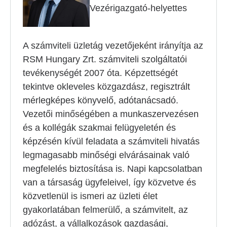
Vezérigazgató-helyettes
A számviteli üzletág vezetőjeként irányítja az
RSM Hungary Zrt. számviteli szolgáltatói
tevékenységét 2007 óta. Képzettségét
tekintve okleveles közgazdász, regisztrált
mérlegképes könyvelő, adótanácsadó.
Vezetői minőségében a munkaszervezésen
és a kollégák szakmai felügyeletén és
képzésén kívül feladata a számviteli hivatás
legmagasabb minőségi elvárásainak való
megfelelés biztosítása is. Napi kapcsolatban
van a társaság ügyfeleivel, így közvetve és
közvetlenül is ismeri az üzleti élet
gyakorlatában felmerülő, a számvitelt, az
adózást, a vállalkozások gazdasági,