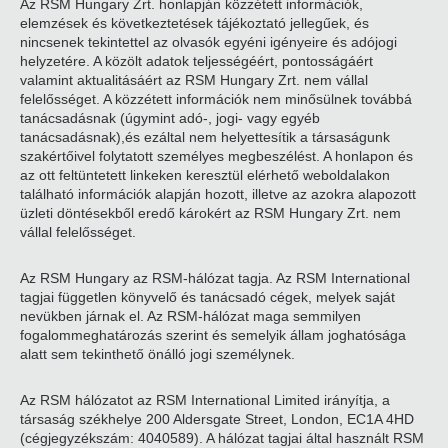
Az RSM Hungary Zrt. honlapján közzétett információk,
elemzések és következtetések tájékoztató jellegűek, és
nincsenek tekintettel az olvasók egyéni igényeire és adójogi
helyzetére. A közölt adatok teljességéért, pontosságáért
valamint aktualitásáért az RSM Hungary Zrt. nem vállal
felelősséget. A közzétett információk nem minősülnek továbbá
tanácsadásnak (úgymint adó-, jogi- vagy egyéb
tanácsadásnak),és ezáltal nem helyettesítik a társaságunk
szakértőivel folytatott személyes megbeszélést. A honlapon és
az ott feltüntetett linkeken keresztül elérhető weboldalakon
található információk alapján hozott, illetve az azokra alapozott
üzleti döntésekből eredő károkért az RSM Hungary Zrt. nem
vállal felelősséget.
Az RSM Hungary az RSM-hálózat tagja. Az RSM International
tagjai független könyvelő és tanácsadó cégek, melyek saját
nevükben járnak el. Az RSM-hálózat maga semmilyen
fogalommeghatározás szerint és semelyik állam joghatósága
alatt sem tekinthető önálló jogi személynek.
Az RSM hálózatot az RSM International Limited irányítja, a
társaság székhelye 200 Aldersgate Street, London, EC1A 4HD
(cégjegyzékszám: 4040589). A hálózat tagjai által használt RSM