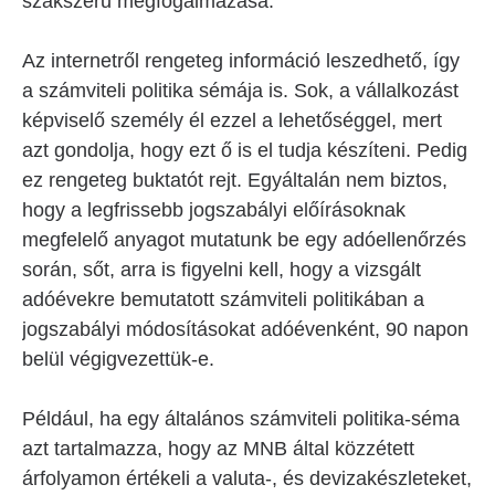
szakszerű megfogalmazása.
Az internetről rengeteg információ leszedhető, így
a számviteli politika sémája is. Sok, a vállalkozást
képviselő személy él ezzel a lehetőséggel, mert
azt gondolja, hogy ezt ő is el tudja készíteni. Pedig
ez rengeteg buktatót rejt. Egyáltalán nem biztos,
hogy a legfrissebb jogszabályi előírásoknak
megfelelő anyagot mutatunk be egy adóellenőrzés
során, sőt, arra is figyelni kell, hogy a vizsgált
adóévekre bemutatott számviteli politikában a
jogszabályi módosításokat adóévenként, 90 napon
belül végigvezettük-e.
Például, ha egy általános számviteli politika-séma
azt tartalmazza, hogy az MNB által közzétett
árfolyamon értékeli a valuta-, és devizakészleteket,