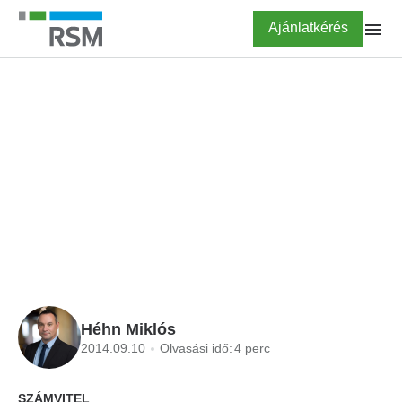
Ugrás
Highlighted
Ajánlatkérés
a
tartalomra
FŐOLDAL
BLOG
A számviteli politika a
cég bibliája?
Héhn Miklós
2014.09.10
Olvasási idő:
4 perc
SZÁMVITEL