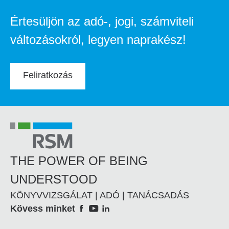
Értesüljön az adó-, jogi, számviteli
változásokról, legyen naprakész!
Feliratkozás
THE POWER OF BEING
UNDERSTOOD
KÖNYVVIZSGÁLAT | ADÓ | TANÁCSADÁS
Social
Kövess minket