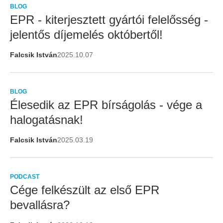
BLOG
EPR - kiterjesztett gyártói felelősség -
jelentős díjemelés októbertől!
Falcsik István
2025.10.07
BLOG
Élesedik az EPR bírságolás - vége a
halogatásnak!
Falcsik István
2025.03.19
PODCAST
Cége felkészült az első EPR
bevallásra?