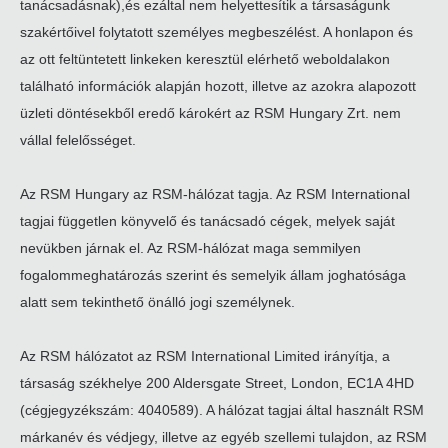
tanácsadásnak),és ezáltal nem helyettesítik a társaságunk
szakértőivel folytatott személyes megbeszélést. A honlapon és
az ott feltüntetett linkeken keresztül elérhető weboldalakon
található információk alapján hozott, illetve az azokra alapozott
üzleti döntésekből eredő károkért az RSM Hungary Zrt. nem
vállal felelősséget.
Az RSM Hungary az RSM-hálózat tagja. Az RSM International
tagjai független könyvelő és tanácsadó cégek, melyek saját
nevükben járnak el. Az RSM-hálózat maga semmilyen
fogalommeghatározás szerint és semelyik állam joghatósága
alatt sem tekinthető önálló jogi személynek.
Az RSM hálózatot az RSM International Limited irányítja, a
társaság székhelye 200 Aldersgate Street, London, EC1A 4HD
(cégjegyzékszám: 4040589). A hálózat tagjai által használt RSM
márkanév és védjegy, illetve az egyéb szellemi tulajdon, az RSM