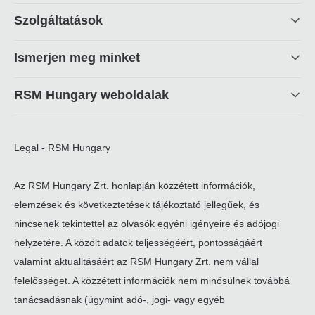
Footer
Szolgáltatások
linkek
Ismerjen meg minket
RSM Hungary weboldalak
Legal - RSM Hungary
Az RSM Hungary Zrt. honlapján közzétett információk,
elemzések és következtetések tájékoztató jellegűek, és
nincsenek tekintettel az olvasók egyéni igényeire és adójogi
helyzetére. A közölt adatok teljességéért, pontosságáért
valamint aktualitásáért az RSM Hungary Zrt. nem vállal
felelősséget. A közzétett információk nem minősülnek továbbá
tanácsadásnak (úgymint adó-, jogi- vagy egyéb