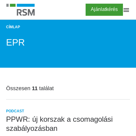
Ugrás
Highlighted
Ajánlatkérés
a
tartalomra
CÍMLAP
MORZSA
EPR
Összesen
11
találat
PODCAST
PPWR: új korszak a csomagolási
szabályozásban