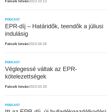
Falcsik István
2023.10.13
PODCAST
EPR-díj – Határidők, teendők a júliusi
indulásig
Falcsik István
2023.04.26
PODCAST
Véglegessé váltak az EPR-
kötelezettségek
Falcsik István
2023.03.28
PODCAST
Itt az EPR-díj, új hulladékgazdálkodási