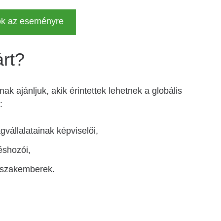
ok az eseményre
árt?
ak ajánljuk, akik érintettek lehetnek a globális
:
gvállalatainak képviselői,
éshozói,
i szakemberek.