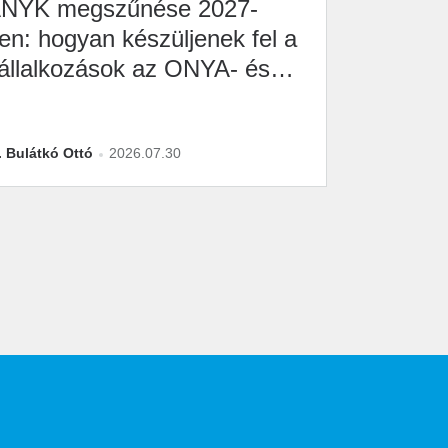
NYK megszűnése 2027-
en: hogyan készüljenek fel a
állalkozások az ONYA- és
2M-átállásra?
. Bulátkó Ottó
2026.07.30