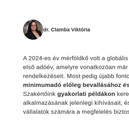
dr. Clamba Viktória
A 2024-es év mérföldkő volt a globál
első adóév, amelyre vonatkozóan már al
rendelkezéseit. Most pedig újabb font
minimumadó előleg bevallásához é
Szakértőink
gyakorlati példákon
keres
alkalmazásának jelenlegi kihívásait, 
vállalatok számára a megfelelés bizto