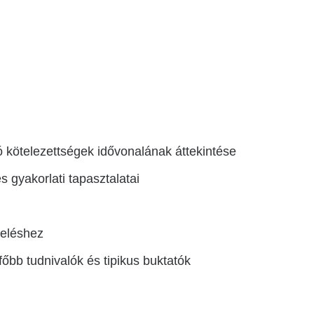
ó
kötelezettségek idővonalának áttekintése
 gyakorlati tapasztalatai
leléshez
főbb tudnivalók és tipikus buktatók