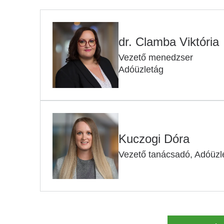
dr. Clamba Viktória
Vezető menedzser
Adóüzletág
Kuczogi Dóra
Vezető tanácsadó, Adóüzl