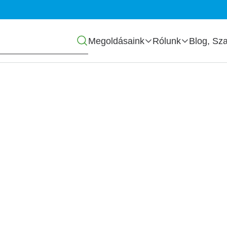
Főmenü
Megoldásaink
Rólunk
Blog, Sza
obális minimumadó
őleg, mentesség,