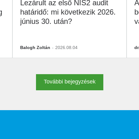
Lezárult az első NIS2 audit
Á
g
határidő: mi következik 2026.
b
június 30. után?
v
M
Balogh Zoltán
2026.08.04
dr
További bejegyzések