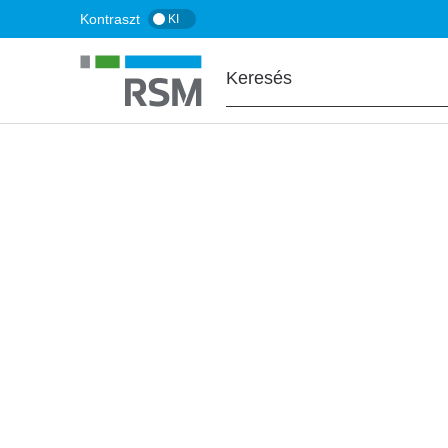
Ugrás
Kontraszt
KI
a
tartalomra
FŐOLDAL
WEBINÁRIUM, KÉPZÉS
Webinárium | Gl
aktualitások – el
megfelelés