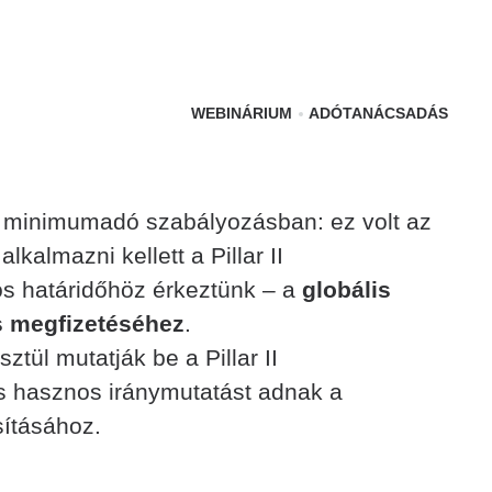
WEBINÁRIUM
ADÓTANÁCSADÁS
is minimumadó szabályozásban: ez volt az
kalmazni kellett a Pillar II
os határidőhöz érkeztünk – a
globális
s megfizetéséhez
.
ztül mutatják be a Pillar II
és hasznos iránymutatást adnak a
sításához.