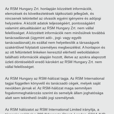
Az RSM Hungary Zrt. honlapján közzétett információk,
elemzések és következtetések tájékoztató jellegűek, és
nincsenek tekintettel az olvasók egyéni igényeire és adójogi
helyzetére. A közölt adatok teljességéért, pontosságáért
valamint aktualitásáért az RSM Hungary Zrt. nem vállal
felelősséget. A közzétett információk nem minősülnek továbbá
tanácsadásnak (úgymint adó-, jogi- vagy egyéb
tanácsadásnak),és ezáltal nem helyettesítik a társaságunk
szakértőivel folytatott személyes megbeszélést. A honlapon és
az ott feltüntetett linkeken keresztül elérhető weboldalakon
található információk alapján hozott, illetve az azokra alapozott
üzleti döntésekből eredő károkért az RSM Hungary Zrt. nem
vállal felelősséget.
Az RSM Hungary az RSM-hálózat tagja. Az RSM International
tagjai független könyvelő és tanácsadó cégek, melyek saját
nevükben járnak el. Az RSM-hálózat maga semmilyen
fogalommeghatározás szerint és semelyik állam joghatósága
alatt sem tekinthető önálló jogi személynek.
Az RSM hálózatot az RSM International Limited irányítja, a