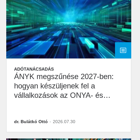
ADÓTANÁCSADÁS
ÁNYK megszűnése 2027-ben:
hogyan készüljenek fel a
vállalkozások az ONYA- és
M2M-átállásra?
dr. Bulátkó Ottó
2026.07.30