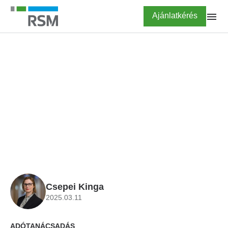
Ugrás
Highlighted
Ajánlatkérés
a
tartalomra
FŐOLDAL
KALKULÁTOROK
KIVA TAO összehasonlító
kalkulátor 2025
Csepei Kinga
2025.03.11
ADÓTANÁCSADÁS