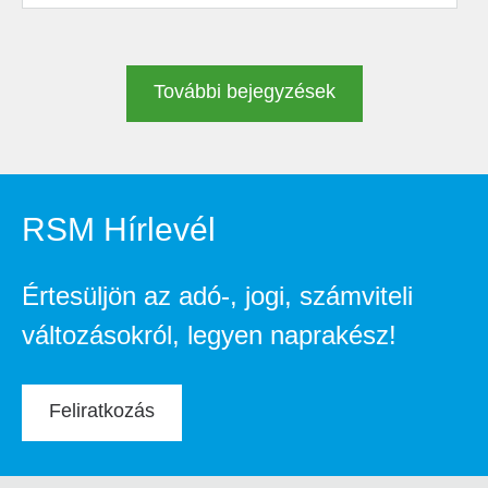
További bejegyzések
RSM Hírlevél
Értesüljön az adó-, jogi, számviteli
változásokról, legyen naprakész!
Feliratkozás