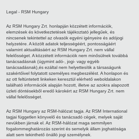
Legal - RSM Hungary
Az RSM Hungary Zrt. honlapján közzétett információk,
elemzések és következtetések tájékoztató jellegűek, és
nincsenek tekintettel az olvasók egyéni igényeire és adójogi
helyzetére. A közölt adatok teljességéért, pontosságáért
valamint aktualitásáért az RSM Hungary Zrt. nem vállal
felelősséget. A közzétett információk nem minősülnek továbbá
tanácsadásnak (úgymint adó-, jogi- vagy egyéb
tanácsadásnak),és ezáltal nem helyettesítik a társaságunk
szakértőivel folytatott személyes megbeszélést. A honlapon és
az ott feltüntetett linkeken keresztül elérhető weboldalakon
található információk alapján hozott, illetve az azokra alapozott
üzleti döntésekből eredő károkért az RSM Hungary Zrt. nem
vállal felelősséget.
Az RSM Hungary az RSM-hálózat tagja. Az RSM International
tagjai független könyvelő és tanácsadó cégek, melyek saját
nevükben járnak el. Az RSM-hálózat maga semmilyen
fogalommeghatározás szerint és semelyik állam joghatósága
alatt sem tekinthető önálló jogi személynek.