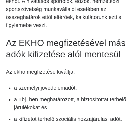
ekhot. A hivatásos sportolók, edzők, nemzetközi
sportszövetség munkavállalói esetében az
összeghatárok ettől eltérőek, kalkulátorunk ezti s
figylemebe veszi.
Az EKHO megfizetésével más
adók kifizetése alól mentesül
Az ekho megfizetése kiváltja:
a személyi jövedelemadót,
a Tbj.-ben meghatározott, a biztosítottat terhelő
járulékokat és
a kifizetőt terhelő szociális hozzájárulási adót.