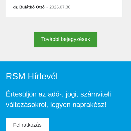
dr. Bulátkó Ottó
2026.07.30
További bejegyzések
RSM Hírlevél
Értesüljön az adó-, jogi, számviteli
változásokról, legyen naprakész!
Feliratkozás