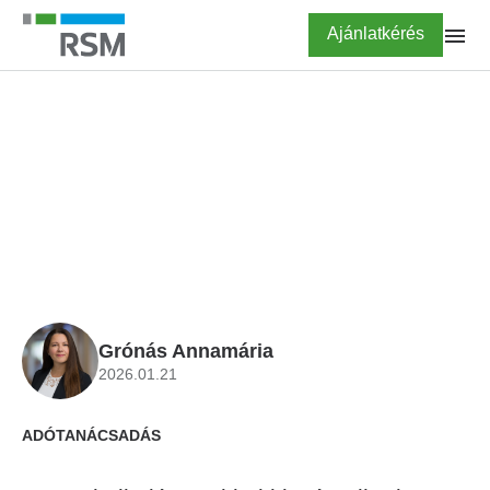
Ugrás
Highlighted
Ajánlatkérés
a
tartalomra
FŐOLDAL
KALKULÁTOROK
EKHO kalkulátor 2026
Grónás Annamária
2026.01.21
ADÓTANÁCSADÁS