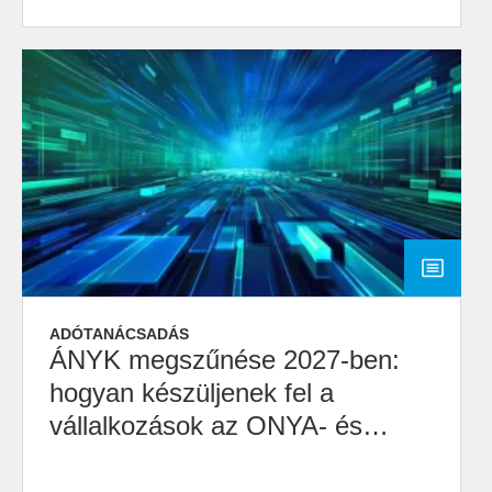
ADÓTANÁCSADÁS
ÁNYK megszűnése 2027-ben:
hogyan készüljenek fel a
vállalkozások az ONYA- és
M2M-átállásra?