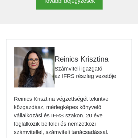
További bejegyzések
Reinics Krisztina
Számviteli igazgató
az IFRS részleg vezetője
Reinics Krisztina végzettségét tekintve
közgazdász, mérlegképes könyvelő
vállalkozási és IFRS szakon. 20 éve
foglalkozik belföldi és nemzetközi
számvitellel, számviteli tanácsadással.