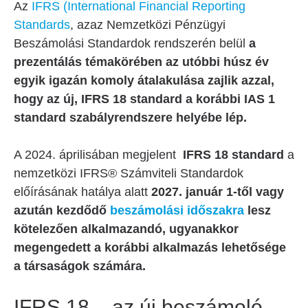
Az
IFRS (International Financial Reporting
Standards
, azaz Nemzetközi Pénzügyi
Beszámolási Standardok rendszerén belül
a
prezentálás témakörében az utóbbi húsz év
egyik igazán komoly átalakulása zajlik azzal,
hogy az új, IFRS 18 standard a korábbi IAS 1
standard szabályrendszere helyébe lép.
A 2024. áprilisában megjelent
IFRS 18 standard
a
nemzetközi IFRS® Számviteli Standardok
előírásának hatálya alatt
2027. január 1-től vagy
azután kezdődő
beszámolási időszakra
lesz
kötelezően alkalmazandó, ugyanakkor
megengedett a korábbi alkalmazás lehetősége
a társaságok számára.
IFRS 18 – az új beszámoló