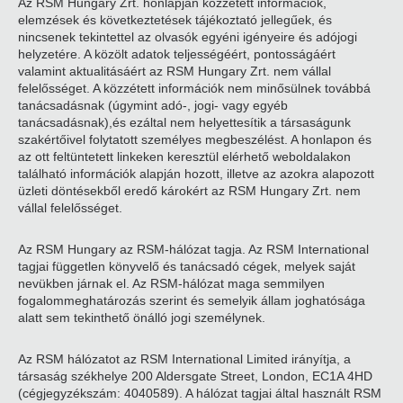
Az RSM Hungary Zrt. honlapján közzétett információk,
elemzések és következtetések tájékoztató jellegűek, és
nincsenek tekintettel az olvasók egyéni igényeire és adójogi
helyzetére. A közölt adatok teljességéért, pontosságáért
valamint aktualitásáért az RSM Hungary Zrt. nem vállal
felelősséget. A közzétett információk nem minősülnek továbbá
tanácsadásnak (úgymint adó-, jogi- vagy egyéb
tanácsadásnak),és ezáltal nem helyettesítik a társaságunk
szakértőivel folytatott személyes megbeszélést. A honlapon és
az ott feltüntetett linkeken keresztül elérhető weboldalakon
található információk alapján hozott, illetve az azokra alapozott
üzleti döntésekből eredő károkért az RSM Hungary Zrt. nem
vállal felelősséget.
Az RSM Hungary az RSM-hálózat tagja. Az RSM International
tagjai független könyvelő és tanácsadó cégek, melyek saját
nevükben járnak el. Az RSM-hálózat maga semmilyen
fogalommeghatározás szerint és semelyik állam joghatósága
alatt sem tekinthető önálló jogi személynek.
Az RSM hálózatot az RSM International Limited irányítja, a
társaság székhelye 200 Aldersgate Street, London, EC1A 4HD
(cégjegyzékszám: 4040589). A hálózat tagjai által használt RSM