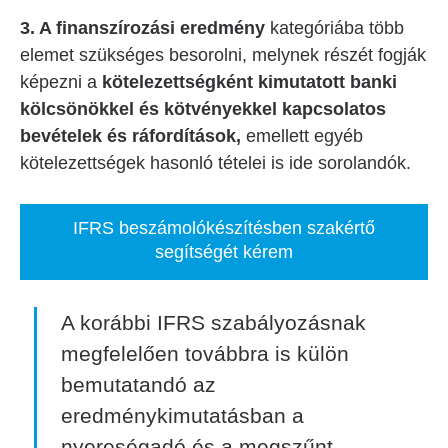
3. A finanszírozási eredmény
kategóriába több
elemet szükséges besorolni, melynek részét fogják
képezni a
kötelezettségként kimutatott banki
kölcsönökkel és kötvényekkel kapcsolatos
bevételek és ráfordítások,
emellett egyéb
kötelezettségek hasonló tételei is ide sorolandók.
IFRS beszámolókészítésben szakértő
segítségét kérem
A korábbi IFRS szabályozásnak
megfelelően továbbra is külön
bemutatandó az
eredménykimutatásban a
nyereségadó és a megszűnt