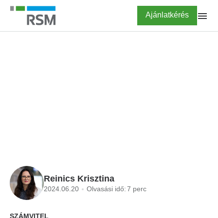
Ugrás
Highlighted
Ajánlatkérés
a
tartalomra
FŐOLDAL
BLOG
IFRS 18 – Új fejezet a
beszámolókészítésben
Reinics Krisztina
2024.06.20
Olvasási idő:
7 perc
SZÁMVITEL