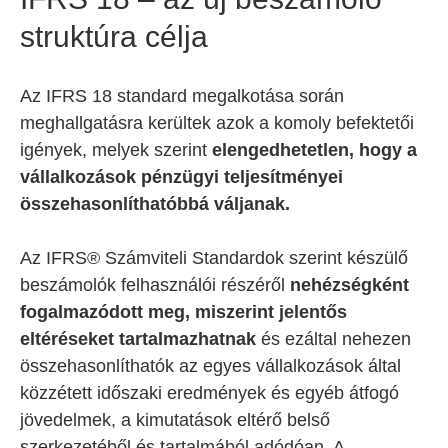
struktúra célja
Az IFRS 18 standard megalkotása során
meghallgatásra kerültek azok a komoly befektetői
igények, melyek szerint
elengedhetetlen, hogy a
vállalkozások pénzügyi teljesítményei
összehasonlíthatóbbá váljanak.
Az IFRS® Számviteli Standardok szerint készülő
beszámolók felhasználói részéről
nehézségként
fogalmazódott meg, miszerint jelentős
eltéréseket tartalmazhatnak
és ezáltal nehezen
összehasonlíthatók az egyes vállalkozások által
közzétett időszaki eredmények és egyéb átfogó
jövedelmek, a kimutatások eltérő belső
szerkezetéből és tartalmából adódóan. A