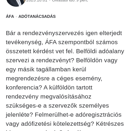
2025.10.01
Olvasási idő:
9 perc
ÁFA
ADÓTANÁCSADÁS
Bár a rendezvényszervezés igen elterjedt
tevékenység, ÁFA szempontból számos
összetett kérdést vet fel. Belföldi adóalany
szervezi a rendezvényt? Belföldön vagy
egy másik tagállamban kerül
megrendezésre a céges esemény,
konferencia? A külföldön tartott
rendezvény megvalósításához
szükséges-e a szervezők személyes
jelenléte? Felmerülhet-e adóregisztrációs
vagy adófizetési kötelezettség? Kétrészes