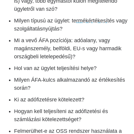
is) vagy, több egymástól külön megítélendő
ügyletről van szó?
Milyen típusú az ügylet:
termékértékesítés
vagy
szolgáltatásnyújtás?
Mi a vevő ÁFA pozíciója: adóalany, vagy
magánszemély, belföldi, EU-s vagy harmadik
országbeli letelepedésű)?
Hol van az ügylet teljesítési helye?
Milyen ÁFA-kulcs alkalmazandó az értékesítés
során?
Ki az adófizetésre kötelezett?
Hogyan kell teljesíteni az adófizetési és
számlázási kötelezettséget?
Felmerülhet-e az OSS rendszer használata a