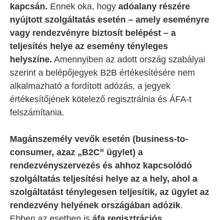
kapcsán.
Ennek oka, hogy
adóalany részére
nyújtott szolgáltatás esetén – amely eseményre
vagy rendezvényre biztosít belépést – a
teljesítés helye az esemény tényleges
helyszíne.
Amennyiben az adott ország szabályai
szerint a belépőjegyek B2B értékesítésére nem
alkalmazható a fordított adózás, a jegyek
értékesítőjének kötelező regisztrálnia és ÁFA-t
felszámítania.
Magánszemély vevők esetén (business-to-
consumer, azaz „B2C” ügylet) a
rendezvényszervezés és ahhoz kapcsolódó
szolgáltatás teljesítési helye az a hely, ahol a
szolgáltatást ténylegesen teljesítik, az ügylet az
rendezvény helyének országában adózik
.
Ebben az esetben is
áfa regisztrációs