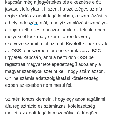
kapcsán még a jegyértékesítés elkezdése előtt
javasolt lefolytatni, hiszen, ha szükséges az áfa
regisztráció az adott tagállamban, a számlázást is
a helyi
adószám
alól, a helyi számlázási szabályok
alapján kell teljesíteni azon ügyletek tekintetében,
melyeknél főszabály szerint a rendezvény
szervező számítja fel az áfát. Kivételt képez ez alól
az OSS rendszerben történő számlázás a B2C
ügyletek kapcsán, ahol a belföldön OSS-be
regisztrált magyar letelepedettségű adóalany a
magyar szabályok szerint kell, hogy számlázzon.
Online számla adatszolgáltatási kötelezettség
ebben az esetben nem merül fel.
Szintén fontos kiemelni, hogy egy adott tagállami
áfa regisztráció és számlázási kötelezettség
mellett az adott tagállam szabályaitól függően