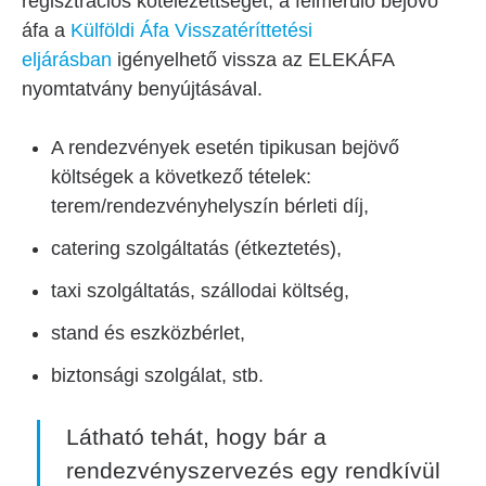
regisztrációs kötelezettséget, a felmerülő bejövő
áfa a
Külföldi Áfa Visszatéríttetési
eljárásban
igényelhető vissza az ELEKÁFA
nyomtatvány benyújtásával.
A rendezvények esetén tipikusan bejövő
költségek a következő tételek:
terem/rendezvényhelyszín bérleti díj,
catering szolgáltatás (étkeztetés),
taxi szolgáltatás, szállodai költség,
stand és eszközbérlet,
biztonsági szolgálat, stb.
Látható tehát, hogy bár a
rendezvényszervezés egy rendkívül