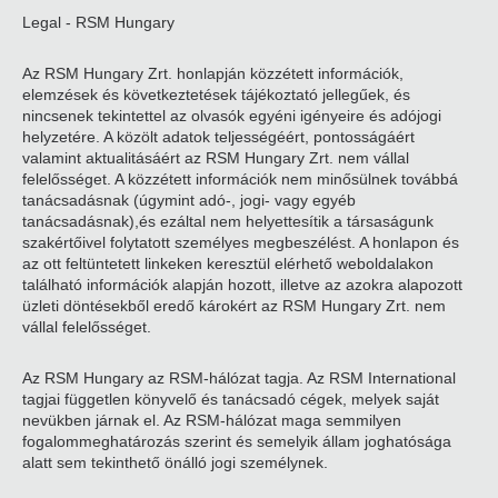
Legal - RSM Hungary
Az RSM Hungary Zrt. honlapján közzétett információk,
elemzések és következtetések tájékoztató jellegűek, és
nincsenek tekintettel az olvasók egyéni igényeire és adójogi
helyzetére. A közölt adatok teljességéért, pontosságáért
valamint aktualitásáért az RSM Hungary Zrt. nem vállal
felelősséget. A közzétett információk nem minősülnek továbbá
tanácsadásnak (úgymint adó-, jogi- vagy egyéb
tanácsadásnak),és ezáltal nem helyettesítik a társaságunk
szakértőivel folytatott személyes megbeszélést. A honlapon és
az ott feltüntetett linkeken keresztül elérhető weboldalakon
található információk alapján hozott, illetve az azokra alapozott
üzleti döntésekből eredő károkért az RSM Hungary Zrt. nem
vállal felelősséget.
Az RSM Hungary az RSM-hálózat tagja. Az RSM International
tagjai független könyvelő és tanácsadó cégek, melyek saját
nevükben járnak el. Az RSM-hálózat maga semmilyen
fogalommeghatározás szerint és semelyik állam joghatósága
alatt sem tekinthető önálló jogi személynek.