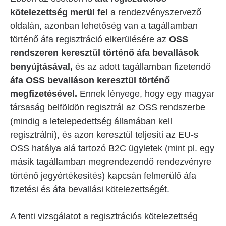
kötelezettség merül fel
a rendezvényszervező
oldalán, azonban lehetőség van a tagállamban
történő áfa regisztráció elkerülésére az
OSS
rendszeren keresztül történő áfa bevallások
benyújtásával,
és az adott tagállamban fizetendő
áfa OSS bevalláson keresztül történő
megfizetésével.
Ennek lényege, hogy egy magyar
társaság belföldön regisztrál az OSS rendszerbe
(mindig a letelepedettség államában kell
regisztrálni), és azon keresztül teljesíti az EU-s
OSS hatálya alá tartozó B2C ügyletek (mint pl. egy
másik tagállamban megrendezendő rendezvényre
történő jegyértékesítés) kapcsán felmerülő áfa
fizetési és áfa bevallási kötelezettségét.
A fenti vizsgálatot a regisztrációs kötelezettség