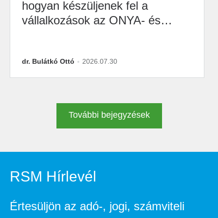
hogyan készüljenek fel a
vállalkozások az ONYA- és
M2M-átállásra?
dr. Bulátkó Ottó
2026.07.30
További bejegyzések
RSM Hírlevél
Értesüljön az adó-, jogi, számviteli