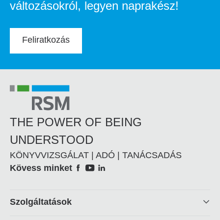
változásokról, legyen naprakész!
Feliratkozás
THE POWER OF BEING
UNDERSTOOD
KÖNYVVIZSGÁLAT | ADÓ | TANÁCSADÁS
Social
Kövess minket
Footer
Szolgáltatások
linkek