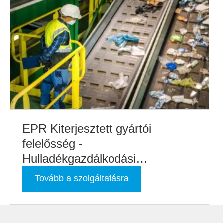
EPR Kiterjesztett gyártói
felelősség -
Hulladékgazdálkodási
tanácsadás
Tovább a szolgáltatásra