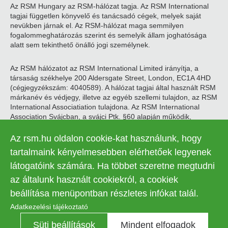
Az RSM Hungary az RSM-hálózat tagja. Az RSM International
tagjai független könyvelő és tanácsadó cégek, melyek saját
nevükben járnak el. Az RSM-hálózat maga semmilyen
fogalommeghatározás szerint és semelyik állam joghatósága
alatt sem tekinthető önálló jogi személynek.
Az RSM hálózatot az RSM International Limited irányítja, a
társaság székhelye 200 Aldersgate Street, London, EC1A 4HD
(cégjegyzékszám: 4040589). A hálózat tagjai által használt RSM
márkanév és védjegy, illetve az egyéb szellemi tulajdon, az RSM
International Associatiation tulajdona. Az RSM International
Association Svájcban, a svájci Ptk. §60 alapján működik,
székhelye Zugban található.
Az rsm.hu oldalon cookie-kat használunk, hogy
© 2026 RSM Hungary Zrt. | Minden jog fenntartva
tartalmaink kényelmesebben elérhetőek legyenek
látogatóink számára. Ha többet szeretne megtudni
Adatkezelési tájékoztató
Legal
az általunk használt cookiekról, a cookiek
Kapcsolat
Süti beállítások
menu
beállítása menüpontban részletes infókat talál.
Adatkezelési tájékoztató
Süti beállítások
Mindent elfogadok