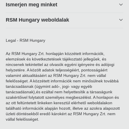
Ismerjen meg minket
RSM Hungary weboldalak
Legal - RSM Hungary
Az RSM Hungary Zrt. honlapján közzétett információk,
elemzések és következtetések tájékoztató jellegűek, és
nincsenek tekintettel az olvasók egyéni igényeire és adójogi
helyzetére. A közölt adatok teljességéért, pontosságáért
valamint aktualitásáért az RSM Hungary Zrt. nem vállal
felelősséget. A közzétett információk nem minősülnek továbbá
tanácsadásnak (úgymint adó-, jogi- vagy egyéb
tanácsadásnak),és ezáltal nem helyettesítik a társaságunk
szakértőivel folytatott személyes megbeszélést. A honlapon és
az ott feltüntetett linkeken keresztül elérhető weboldalakon
található információk alapján hozott, illetve az azokra alapozott
üzleti döntésekből eredő károkért az RSM Hungary Zrt. nem
vállal felelősséget.