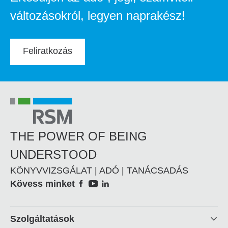
változásokról, legyen naprakész!
Feliratkozás
THE POWER OF BEING
UNDERSTOOD
KÖNYVVIZSGÁLAT | ADÓ | TANÁCSADÁS
Social
Kövess minket
Footer
Szolgáltatások