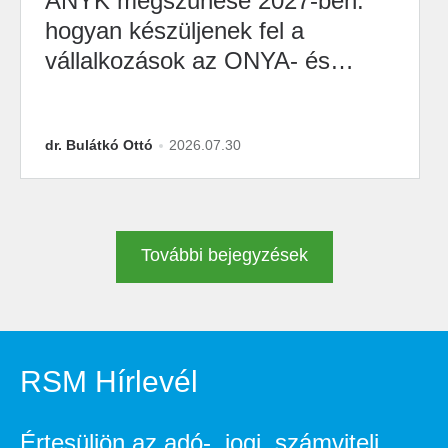
ÁNYK megszűnése 2027-ben:
hogyan készüljenek fel a
vállalkozások az ONYA- és
M2M-átállásra?
dr. Bulátkó Ottó
2026.07.30
További bejegyzések
RSM Hírlevél
Értesüljön az adó-, jogi, számviteli