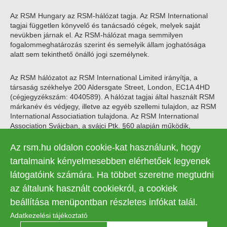
Az RSM Hungary az RSM-hálózat tagja. Az RSM International
tagjai független könyvelő és tanácsadó cégek, melyek saját
nevükben járnak el. Az RSM-hálózat maga semmilyen
fogalommeghatározás szerint és semelyik állam joghatósága
alatt sem tekinthető önálló jogi személynek.
Az RSM hálózatot az RSM International Limited irányítja, a
társaság székhelye 200 Aldersgate Street, London, EC1A 4HD
(cégjegyzékszám: 4040589). A hálózat tagjai által használt RSM
márkanév és védjegy, illetve az egyéb szellemi tulajdon, az RSM
International Associatiation tulajdona. Az RSM International
Association Svájcban, a svájci Ptk. §60 alapján működik,
székhelye Zugban található.
Az rsm.hu oldalon cookie-kat használunk, hogy
© 2026 RSM Hungary Zrt. | Minden jog fenntartva
tartalmaink kényelmesebben elérhetőek legyenek
látogatóink számára. Ha többet szeretne megtudni
Adatkezelési tájékoztató
Legal
az általunk használt cookiekról, a cookiek
Kapcsolat
Süti beállítások
menu
beállítása menüpontban részletes infókat talál.
Adatkezelési tájékoztató