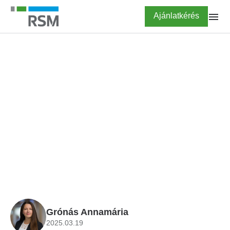
Ugrás
Highlighted
Ajánlatkérés
a
tartalomra
FŐOLDAL
KALKULÁTOROK
Rehabilitációs
hozzájárulás kalkulátor
2025
Grónás Annamária
2025.03.19