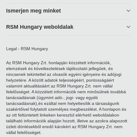
linkek
Ismerjen meg minket
RSM Hungary weboldalak
Legal - RSM Hungary
Az RSM Hungary Zrt. honlapján közzétett információk,
elemzések és következtetések tájékoztató jellegűek, és
nincsenek tekintettel az olvasók egyéni igényeire és adójogi
helyzetére. A közölt adatok teljességéért, pontosságáért
valamint aktualitásáért az RSM Hungary Zrt. nem vállal
felelősséget. A közzétett információk nem minősülnek továbbá
tanácsadásnak (úgymint adó-, jogi- vagy egyéb
tanácsadásnak),és ezáltal nem helyettesítik a társaságunk
szakértőivel folytatott személyes megbeszélést. A honlapon és
az ott feltüntetett linkeken keresztül elérhető weboldalakon
található információk alapján hozott, illetve az azokra alapozott
üzleti döntésekből eredő károkért az RSM Hungary Zrt. nem
vállal felelősséget.