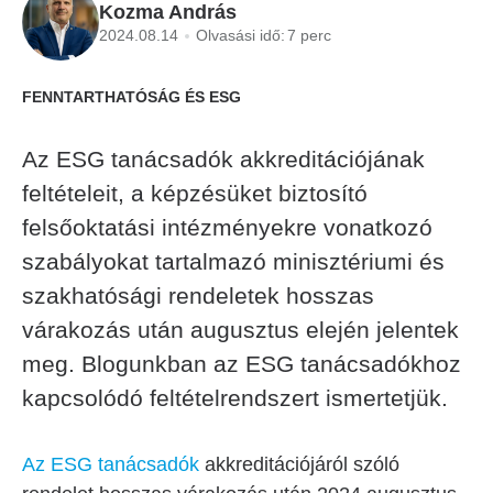
Kozma András
2024.08.14
Olvasási idő:
7 perc
FENNTARTHATÓSÁG ÉS ESG
Az ESG tanácsadók akkreditációjának
feltételeit, a képzésüket biztosító
felsőoktatási intézményekre vonatkozó
szabályokat tartalmazó minisztériumi és
szakhatósági rendeletek hosszas
várakozás után augusztus elején jelentek
meg. Blogunkban az ESG tanácsadókhoz
kapcsolódó feltételrendszert ismertetjük.
Az ESG tanácsadók
akkreditációjáról szóló