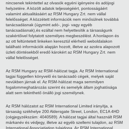
nincsenek tekintettel az olvasók egyéni igényeire és adójogi
helyzetére. A közölt adatok teljességéért, pontosságáért
valamint aktualitásáért az RSM Hungary Zrt. nem vállal
felelősséget. A közzétett információk nem minősülnek továbbá
tanácsadásnak (úgymint adó-, jogi- vagy egyéb
tanácsadásnak),és ezáltal nem helyettesítik a társaságunk
szakértőivel folytatott személyes megbeszélést. A honlapon és
az ott feltüntetett linkeken keresztül elérhető weboldalakon
található információk alapján hozott, illetve az azokra alapozott
üzleti döntésekből eredő károkért az RSM Hungary Zrt. nem
vállal felelősséget.
Az RSM Hungary az RSM-hálózat tagja. Az RSM International
tagjai független könyvelő és tanácsadó cégek, melyek saját
nevükben járnak el. Az RSM-hálózat maga semmilyen
fogalommeghatározás szerint és semelyik állam joghatósága
alatt sem tekinthető önálló jogi személynek.
Az RSM hálózatot az RSM International Limited irányítja, a
társaság székhelye 200 Aldersgate Street, London, EC1A 4HD
(cégjegyzékszám: 4040589). A hálózat tagjai által használt RSM
márkanév és védjegy, illetve az egyéb szellemi tulajdon, az RSM
International Associatiation tulajdona. Az RSM International