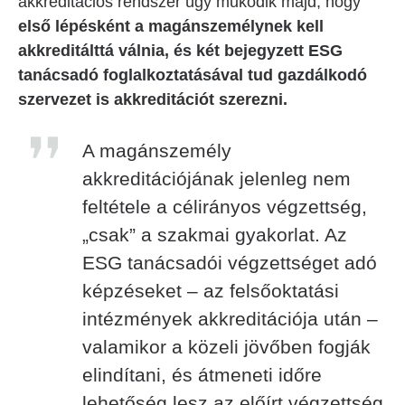
akkreditációs rendszer úgy működik majd, hogy
első lépésként a magánszemélynek kell
akkreditálttá válnia, és két bejegyzett ESG
tanácsadó foglalkoztatásával tud gazdálkodó
szervezet is akkreditációt szerezni.
A magánszemély
akkreditációjának jelenleg nem
feltétele a célirányos végzettség,
„csak” a szakmai gyakorlat. Az
ESG tanácsadói végzettséget adó
képzéseket – az felsőoktatási
intézmények akkreditációja után –
valamikor a közeli jövőben fogják
elindítani, és átmeneti időre
lehetőség lesz az előírt végzettség