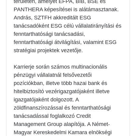
területen, amelyet EFPA, BIB, BSE és
PANTHERA képesítései is alátámasztanak.
András, SZTFH akkreditált ESG
tanácsadóként ESG célú vállalatirányítási és
fenntarthatósági tanácsadási,
fenntarthatósági átvilágítási, valamint ESG
stratégiai projektek vezetője.
Karrierje során számos multinacionális
pénzügyi vállalatnál felsővezetői
pozíciókban, illetve több hazai bank és
hitelbiztosító vezérigazgatójaként illetve
igazgatójaként dolgozott. A
zöldfinanszírozással és fenntarthatósági
tanácsadással foglalkozó Credit
Management Group alapítója. A Német-
Magyar Kereskedelmi Kamara elnökségi