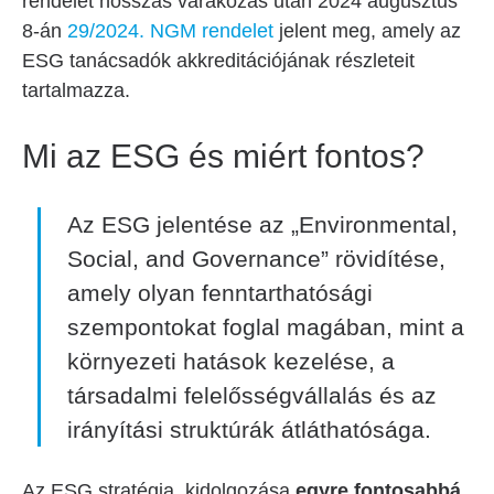
rendelet hosszas várakozás után 2024 augusztus
8-án
29/2024. NGM rendelet
jelent meg, amely az
ESG tanácsadók akkreditációjának részleteit
tartalmazza.
Mi az ESG és miért fontos?
Az ESG jelentése az „Environmental,
Social, and Governance” rövidítése,
amely olyan fenntarthatósági
szempontokat foglal magában, mint a
környezeti hatások kezelése, a
társadalmi felelősségvállalás és az
irányítási struktúrák átláthatósága.
Az ESG stratégia kidolgozása
egyre fontosabbá