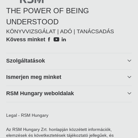
THE POWER OF BEING
UNDERSTOOD
KÖNYVVIZSGÁLAT | ADÓ | TANÁCSADÁS
Social
Kövess minket
Footer
Szolgáltatások
linkek
Ismerjen meg minket
RSM Hungary weboldalak
Legal - RSM Hungary
Az RSM Hungary Zrt. honlapján közzétett információk,
elemzések és következtetések tájékoztató jellegűek, és