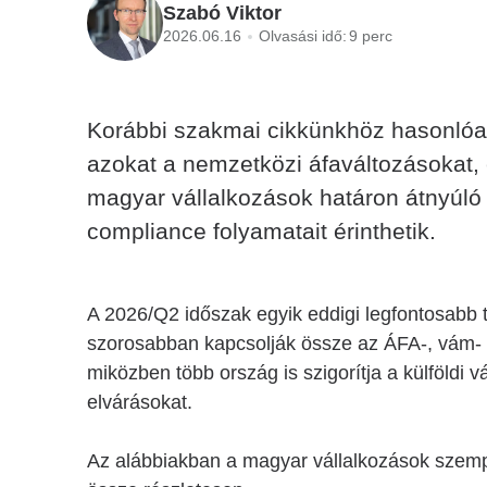
Szabó Viktor
2026.06.16
Olvasási idő:
9 perc
Korábbi szakmai cikkünkhöz hasonlóa
azokat a nemzetközi áfaváltozásokat,
magyar vállalkozások határon átnyúló
compliance folyamatait érinthetik.
A 2026/Q2 időszak egyik eddigi legfontosabb 
szorosabban kapcsolják össze az ÁFA-, vám- é
miközben több ország is szigorítja a külföldi v
elvárásokat.
Az alábbiakban a magyar vállalkozások szempo