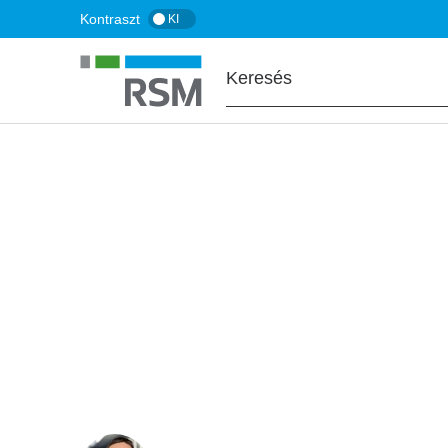
Ugrás
Kontraszt
KI
a
tartalomra
FŐOLDAL
BLOG
Nemzetközi ÁFA 
Mire figyeljenek a magyar vállalko