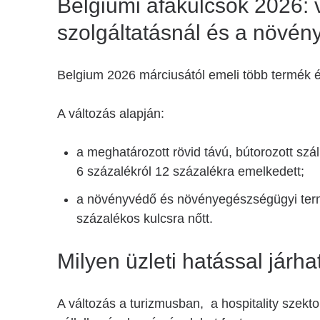
Belgiumi áfakulcsok 2026: v
szolgáltatásnál és a növén
Belgium 2026 márciusától emeli több termék 
A változás alapján:
a meghatározott rövid távú, bútorozott szá
6 százalékról 12 százalékra emelkedett;
a növényvédő és növényegészségügyi termé
százalékos kulcsra nőtt.
Milyen üzleti hatással járh
A változás a turizmusban, a hospitality sze