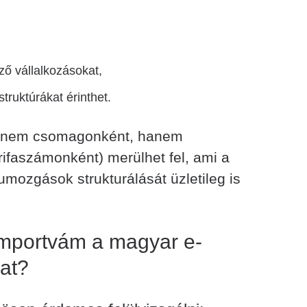
ző vállalkozásokat,
struktúrákat érinthet.
m nem csomagonként, hanem
ifaszámonként) merülhet fel, ami a
umozgások strukturálását üzletileg is
importvám a magyar e-
at?