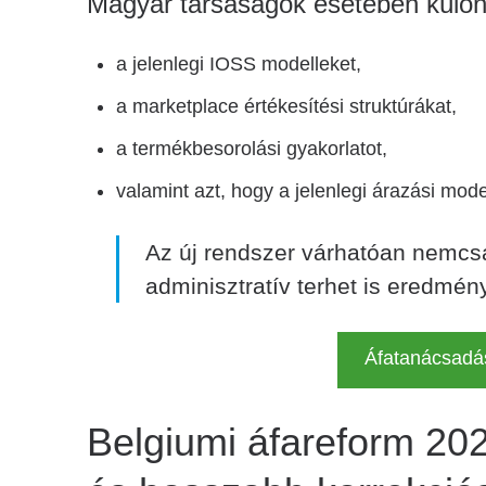
Magyar társaságok esetében különö
a jelenlegi IOSS modelleket,
a marketplace értékesítési struktúrákat,
a termékbesorolási gyakorlatot,
valamint azt, hogy a jelenlegi árazási mod
Az új rendszer várhatóan nemcsa
adminisztratív terhet is eredmén
Áfatanácsadá
Belgiumi áfareform 202