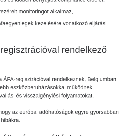
ezérelt monitoringot alkalmaz,
 áfaegyenlegek kezelésére vonatkozó eljárási
aregisztrációval rendelkező
a ÁFA-regisztrációval rendelkeznek, Belgiumban
ősebb eszközberuházásokkal működnek
vallási és visszaigénylési folyamatokat.
 hogy az európai adóhatóságok egyre gyorsabban
 hibákra.