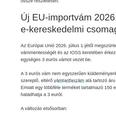
össze részletesen.
Új EU-importvám 2026: 
e-kereskedelmi csoma
Az Európai Unió 2026. július 1-jétől megszünte
vámmentességét és az IOSS keretében érkező,
egységes 3 eurós vámot vezet be.
A 3 eurós vám nem egyszerűen küldeményenk
szereplő, eltérő
vámtarifaszám
alá tartozó áru
Emiatt egy többféle terméket tartalmazó 150 
haladhatja a 3 eurót.
A változás elsősorban: