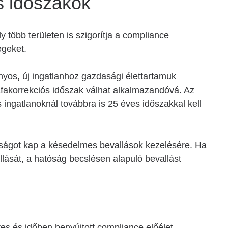
s időszakok
 több területen is szigorítja a compliance
égeket.
onyos
,
új ingatlanhoz gazdasági élettartamuk
 áfakorrekciós időszak válhat alkalmazandóvá. Az
 ingatlanoknál továbbra is 25 éves időszakkal kell
tságot kap a késedelmes bevallások kezelésére. Ha
lását, a hatóság becslésen alapuló bevallást
tes és időben benyújtott compliance előélet,