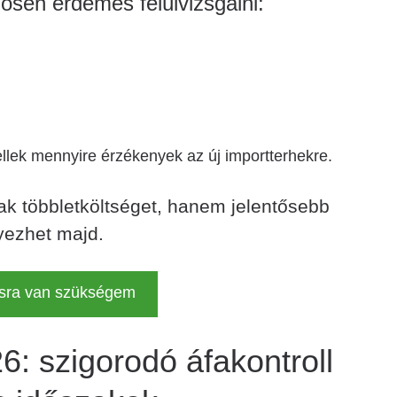
sen érdemes felülvizsgálni:
ellek mennyire érzékenyek az új importterhekre.
k többletköltséget, hanem jelentősebb
yezhet majd.
sra van szükségem
6: szigorodó áfakontroll