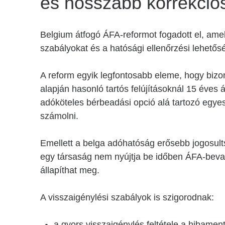
és hosszabb korrekció
Belgium átfogó ÁFA-reformot fogadott el, amely
szabályokat és a hatósági ellenőrzési lehetős
A reform egyik legfontosabb eleme, hogy biz
alapján hasonló tartós felújításoknál 15 éves
adóköteles bérbeadási opció alá tartozó egyes
számolni.
Emellett a belga adóhatóság erősebb jogosul
egy társaság nem nyújtja be időben ÁFA-beval
állapíthat meg.
A visszaigénylési szabályok is szigorodnak:
a gyors visszaigénylés feltétele a hibamen