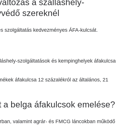
áltozás a szálláshely-
yvédő szereknél
és szolgáltatás kedvezményes ÁFA-kulcsát.
lláshely-szolgáltatások és kempinghelyek áfakulcsa
kek áfakulcsa 12 százalékról az általános, 21
at a belga áfakulcsok emelése?
ktorban, valamint agrár- és FMCG láncokban működő