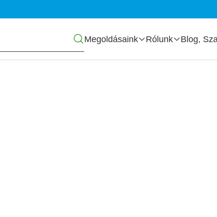
Főmenü
Megoldásaink
Rólunk
Blog, Sza
változások 2026 Q2
zások?