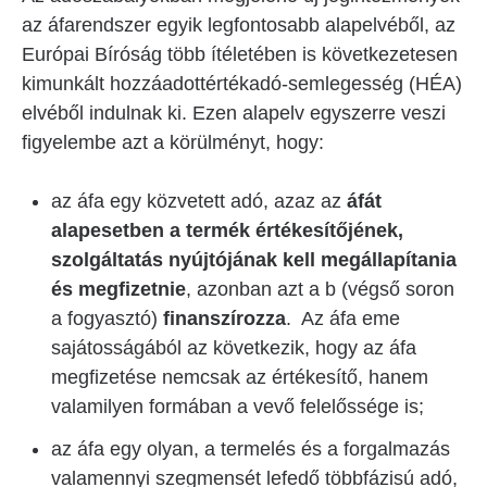
az áfarendszer egyik legfontosabb alapelvéből, az
Európai Bíróság több ítéletében is következetesen
kimunkált hozzáadottértékadó-semlegesség (HÉA)
elvéből indulnak ki. Ezen alapelv egyszerre veszi
figyelembe azt a körülményt, hogy:
az áfa egy közvetett adó, azaz az
áfát
alapesetben a termék értékesítőjének,
szolgáltatás nyújtójának kell megállapítania
és megfizetnie
, azonban azt a b (végső soron
a fogyasztó)
finanszírozza
. Az áfa eme
sajátosságából az következik, hogy az áfa
megfizetése nemcsak az értékesítő, hanem
valamilyen formában a vevő felelőssége is;
az áfa egy olyan, a termelés és a forgalmazás
valamennyi szegmensét lefedő többfázisú adó,