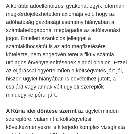
A korábbi adóellenőrzési gyakorlat egyik jóformán
megkérdőjelezhetetlen axiómája volt, hogy az
adóhatóság gazdasági esemény hiányában a
számlabefogadónál megtagadta az adólevonási
jogot. Emellett szankciós jelleggel a
számlakibocsátót is az adó megfizetésére
kötelezte, nem engedvén teret a fiktív számla
utólagos érvénytelenítésének eladói oldalon. Ezzel
az eljárással egyértelműen a költségvetés járt jól,
hiszen ügylet hiányában is bevételhez jutott, a
csalárd vagy annak vélt ügyleti szereplők
mindegyike pórul járt.
A Kúria idei döntése szerint
az ügylet minden
szereplőre, valamint a költségvetési
következményekre is kiterjedő komplex vizsgálata