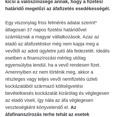
kicsi a valószínűsége annak, hogy a fizetési
határidő megelőzi az áfafizetés esedékességét.
Egy viszonylag friss felmérés adatai szerint*
átlagosan 37 napos fizetési határidővel
számláznak a magyar vállalkozások. Azaz az
eladó az áfafizetéskor még nem kapja meg a
vevőtől az adott ügyletre jutó áfa fedezetét. Ideális
esetben a finanszírozási mérleg utólag
egyensúlyba lendül, ha a vevő rendesen fizet.
Amennyiben ez nem történik meg, akkor a
részleges vagy teljes vevői nemfizetés üzleti
kockázatából származó költségvetési
bevételkiesés kockázatát kizárólag és véglegesen
az eladó viseli, így nála az áfa véglegesen
veszteségként könyvelendő el.
Az
áfafinanszírozás terhe tehát az esetek