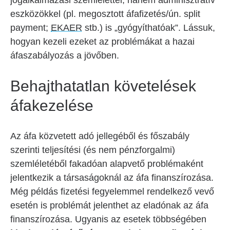
jogalkalmazási szemlélettel, hanem adminisztratív
eszközökkel (pl. megosztott áfafizetés/ún. split
payment;
EKAER
stb.) is „gyógyíthatóak”. Lássuk,
hogyan kezeli ezeket az problémákat a hazai
áfaszabályozás a jövőben.
Behajthatatlan követelések
áfakezelése
Az áfa közvetett adó jellegéből és főszabály
szerinti teljesítési (és nem pénzforgalmi)
szemléletéből fakadóan alapvető problémaként
jelentkezik a társaságoknál az áfa finanszírozása.
Még példás fizetési fegyelemmel rendelkező vevő
esetén is problémát jelenthet az eladónak az áfa
finanszírozása. Ugyanis az esetek többségében