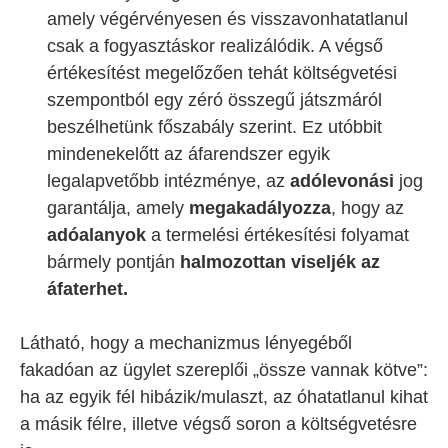
amely végérvényesen és visszavonhatatlanul
csak a fogyasztáskor realizálódik. A végső
értékesítést megelőzően tehát költségvetési
szempontból egy zéró összegű játszmáról
beszélhetünk főszabály szerint. Ez utóbbit
mindenekelőtt az áfarendszer egyik
legalapvetőbb intézménye, az
adólevonási
jog
garantálja, amely
megakadályozza
, hogy az
adóalanyok
a termelési értékesítési folyamat
bármely pontján
halmozottan viseljék az
áfaterhet.
Látható, hogy a mechanizmus lényegéből
fakadóan az ügylet szereplői „össze vannak kötve”:
ha az egyik fél hibázik/mulaszt, az óhatatlanul kihat
a másik félre, illetve végső soron a költségvetésre