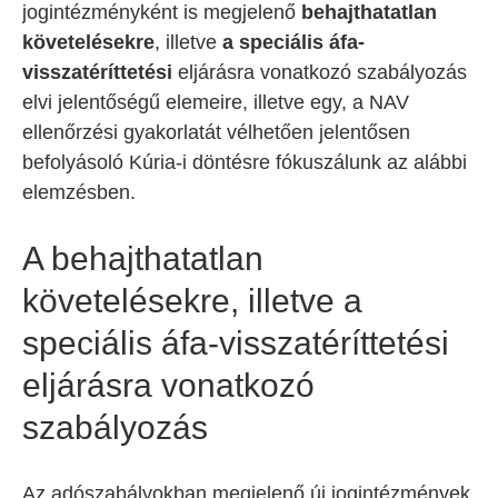
jogintézményként is megjelenő
behajthatatlan
követelésekre
, illetve
a speciális áfa-
visszatéríttetési
eljárásra vonatkozó szabályozás
elvi jelentőségű elemeire, illetve egy, a NAV
ellenőrzési gyakorlatát vélhetően jelentősen
befolyásoló Kúria-i döntésre fókuszálunk az alábbi
elemzésben.
A behajthatatlan
követelésekre, illetve a
speciális áfa-visszatéríttetési
eljárásra vonatkozó
szabályozás
Az adószabályokban megjelenő új jogintézmények