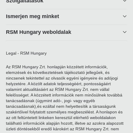
Szolgáltatások
linkek
Ismerjen meg minket
RSM Hungary weboldalak
Legal - RSM Hungary
Az RSM Hungary Zrt. honlapján közzétett információk,
elemzések és következtetések tájékoztató jellegűek, és
nincsenek tekintettel az olvasók egyéni igényeire és adójogi
helyzetére. A közölt adatok teljességéért, pontosságáért
valamint aktualitásáért az RSM Hungary Zrt. nem vállal
felelősséget. A közzétett információk nem minősülnek továbbá
tanácsadásnak (úgymint adó-, jogi- vagy egyéb
tanácsadásnak),és ezáltal nem helyettesítik a társaságunk
szakértőivel folytatott személyes megbeszélést. A honlapon és
az ott feltüntetett linkeken keresztül elérhető weboldalakon
található információk alapján hozott, illetve az azokra alapozott
üzleti döntésekből eredő károkért az RSM Hungary Zrt. nem