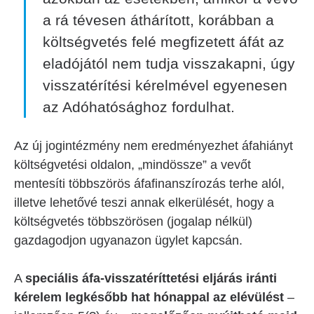
a rá tévesen áthárított, korábban a
költségvetés felé megfizetett áfát az
eladójától nem tudja visszakapni, úgy
visszatérítési kérelmével egyenesen
az Adóhatósághoz fordulhat.
Az új jogintézmény nem eredményezhet áfahiányt
költségvetési oldalon, „mindössze” a vevőt
mentesíti többszörös áfafinanszírozás terhe alól,
illetve lehetővé teszi annak elkerülését, hogy a
költségvetés többszörösen (jogalap nélkül)
gazdagodjon ugyanazon ügylet kapcsán.
A
speciális áfa-visszatéríttetési eljárás iránti
kérelem legkésőbb hat hónappal az elévülést
–