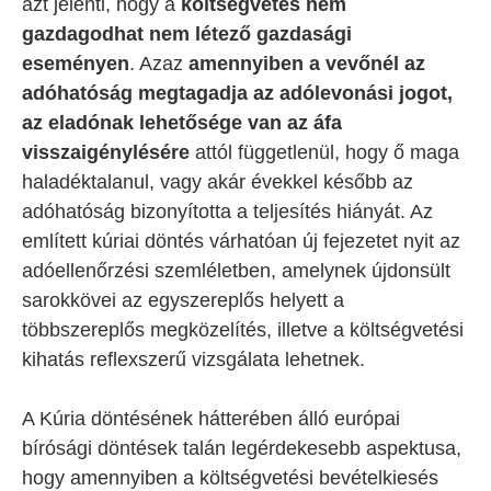
azt jelenti, hogy a
költségvetés nem
gazdagodhat nem létező gazdasági
eseményen
. Azaz
amennyiben a vevőnél az
adóhatóság megtagadja az adólevonási jogot,
az eladónak lehetősége van az áfa
visszaigénylésére
attól függetlenül, hogy ő maga
haladéktalanul, vagy akár évekkel később az
adóhatóság bizonyította a teljesítés hiányát. Az
említett kúriai döntés várhatóan új fejezetet nyit az
adóellenőrzési szemléletben, amelynek újdonsült
sarokkövei az egyszereplős helyett a
többszereplős megközelítés, illetve a költségvetési
kihatás reflexszerű vizsgálata lehetnek.
A Kúria döntésének hátterében álló európai
bírósági döntések talán legérdekesebb aspektusa,
hogy amennyiben a költségvetési bevételkiesés