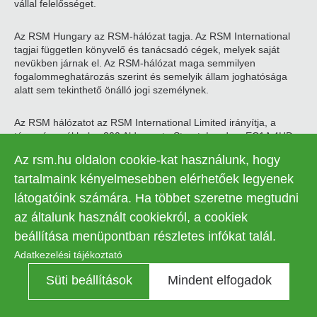
vállal felelősséget.
Az RSM Hungary az RSM-hálózat tagja. Az RSM International
tagjai független könyvelő és tanácsadó cégek, melyek saját
nevükben járnak el. Az RSM-hálózat maga semmilyen
fogalommeghatározás szerint és semelyik állam joghatósága
alatt sem tekinthető önálló jogi személynek.
Az RSM hálózatot az RSM International Limited irányítja, a
társaság székhelye 200 Aldersgate Street, London, EC1A 4HD
(cégjegyzékszám: 4040589). A hálózat tagjai által használt RSM
Az rsm.hu oldalon cookie-kat használunk, hogy
márkanév és védjegy, illetve az egyéb szellemi tulajdon, az RSM
International Associatiation tulajdona. Az RSM International
tartalmaink kényelmesebben elérhetőek legyenek
Association Svájcban, a svájci Ptk. §60 alapján működik,
látogatóink számára. Ha többet szeretne megtudni
székhelye Zugban található.
az általunk használt cookiekról, a cookiek
© 2026 RSM Hungary Zrt. | Minden jog fenntartva
beállítása menüpontban részletes infókat talál.
Adatkezelési tájékoztató
Adatkezelési tájékoztató
Legal
Süti beállítások
Mindent elfogadok
Kapcsolat
Süti beállítások
menu