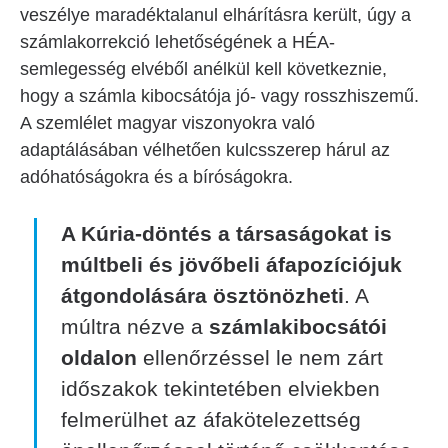
veszélye maradéktalanul elhárításra került, úgy a
számlakorrekció lehetőségének a HÉA-
semlegesség elvéből anélkül kell következnie,
hogy a számla kibocsátója jó- vagy rosszhiszemű.
A szemlélet magyar viszonyokra való
adaptálásában vélhetően kulcsszerep hárul az
adóhatóságokra és a bíróságokra.
A Kúria-döntés a társaságokat is
múltbeli és jövőbeli áfapozíciójuk
átgondolására ösztönözheti
. A
múltra nézve a
számlakibocsátói
oldalon
ellenőrzéssel le nem zárt
időszakok tekintetében elviekben
felmerülhet az áfakötelezettség