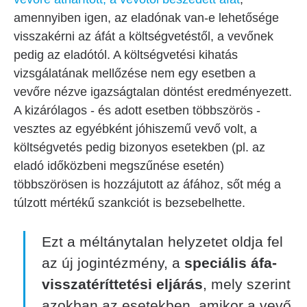
amennyiben igen, az eladónak van-e lehetősége
visszakérni az áfát a költségvetéstől, a vevőnek
pedig az eladótól. A költségvetési kihatás
vizsgálatának mellőzése nem egy esetben a
vevőre nézve igazságtalan döntést eredményezett.
A kizárólagos - és adott esetben többszörös -
vesztes az egyébként jóhiszemű vevő volt, a
költségvetés pedig bizonyos esetekben (pl. az
eladó időközbeni megszűnése esetén)
többszörösen is hozzájutott az áfához, sőt még a
túlzott mértékű szankciót is bezsebelhette.
Ezt a méltánytalan helyzetet oldja fel
az új jogintézmény, a
speciális áfa-
visszatéríttetési eljárás
, mely szerint
azokban az esetekben, amikor a vevő