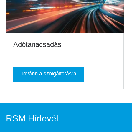
Adótanácsadás
Tovább a szolgáltatásra
RSM Hírlevél