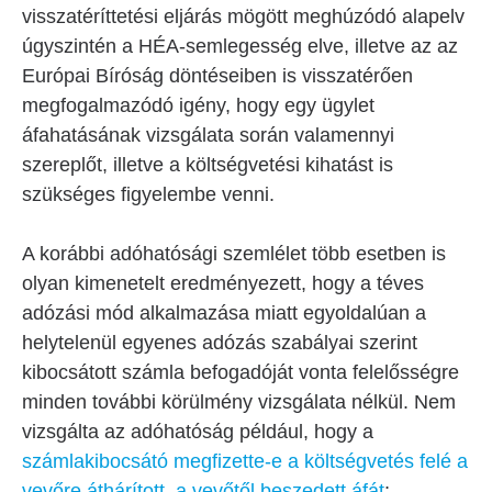
visszatéríttetési eljárás mögött meghúzódó alapelv
úgyszintén a HÉA-semlegesség elve, illetve az az
Európai Bíróság döntéseiben is visszatérően
megfogalmazódó igény, hogy egy ügylet
áfahatásának vizsgálata során valamennyi
szereplőt, illetve a költségvetési kihatást is
szükséges figyelembe venni.
A korábbi adóhatósági szemlélet több esetben is
olyan kimenetelt eredményezett, hogy a téves
adózási mód alkalmazása miatt egyoldalúan a
helytelenül egyenes adózás szabályai szerint
kibocsátott számla befogadóját vonta felelősségre
minden további körülmény vizsgálata nélkül. Nem
vizsgálta az adóhatóság például, hogy a
számlakibocsátó megfizette-e a költségvetés felé a
vevőre áthárított, a vevőtől beszedett áfát
;