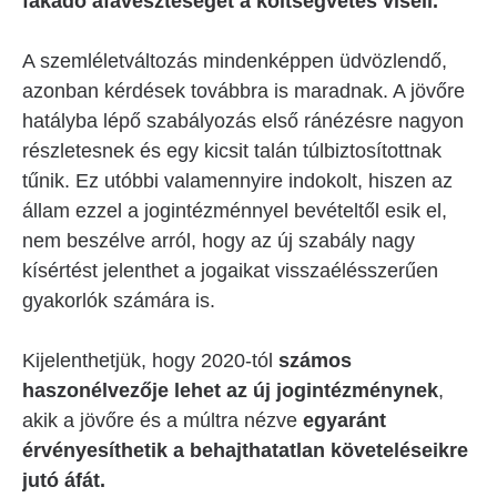
fakadó áfaveszteséget a költségvetés viseli.
A szemléletváltozás mindenképpen üdvözlendő,
azonban kérdések továbbra is maradnak. A jövőre
hatályba lépő szabályozás első ránézésre nagyon
részletesnek és egy kicsit talán túlbiztosítottnak
tűnik. Ez utóbbi valamennyire indokolt, hiszen az
állam ezzel a jogintézménnyel bevételtől esik el,
nem beszélve arról, hogy az új szabály nagy
kísértést jelenthet a jogaikat visszaélésszerűen
gyakorlók számára is.
Kijelenthetjük, hogy 2020-tól
számos
haszonélvezője lehet az új jogintézménynek
,
akik a jövőre és a múltra nézve
egyaránt
érvényesíthetik a behajthatatlan követeléseikre
jutó áfát.