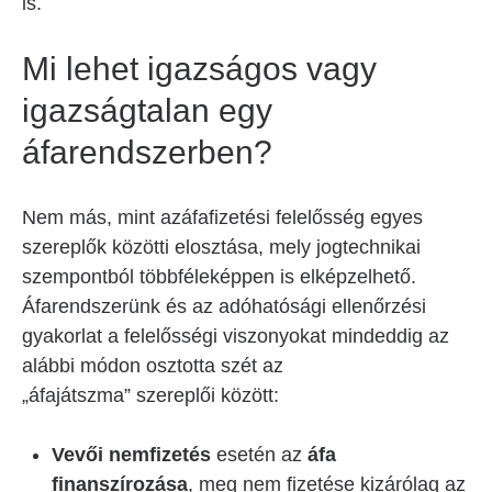
is.
Mi lehet igazságos vagy
igazságtalan egy
áfarendszerben?
Nem más, mint azáfafizetési felelősség egyes
szereplők közötti elosztása, mely jogtechnikai
szempontból többféleképpen is elképzelhető.
Áfarendszerünk és az adóhatósági ellenőrzési
gyakorlat a felelősségi viszonyokat mindeddig az
alábbi módon osztotta szét az
„áfajátszma” szereplői között:
Vevői nemfizetés
esetén az
áfa
finanszírozása
, meg nem fizetése kizárólag az