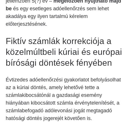
jellemzően 5(?) év –
megelőzően nyújtható majd
be
és egy esetleges adóellenőrzés sem lehet
akadálya egy ilyen tartalmú kérelem
előterjesztésének.
Fiktív számlák korrekciója a
közelmúltbeli kúriai és európai
bírósági döntések fényében
Évtizedes adóellenőrzési gyakorlatot befolyásolhat
az a kúriai döntés, amely lehetővé tette a
számlakibocsátónál a gazdasági esemény
hiányában kibocsátott számla érvénytelenítését, a
számlabefogadó adólevonási jogát megtagadó
hatósági döntés jogerejét követően is.