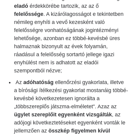
eladó
érdekkörébe tartozik, az az ő
felelőssége
. A kizárólagosságot e tekintetben
némileg enyhíti a vevő kezesként való
felelősségre vonhatóságának jogintézményi
lehetősége, azonban ez többé-kevésbé üres
halmaznak bizonyult az évek folyamán,
ráadásul a felelősség sortartó jellege igazi
enyhülést nem is adhatott az eladói
szempontból nézve;
Az
adóhatóság
ellenőrzési gyakorlata, illetve
a bírósági ítélkezési gyakorlat mostanáig többé-
kevésbé következetesen ignorálta a
„többszereplős játszma-elméletet”. Azaz az
ügylet szereplőit egyenként vizsgálták
, az
adójogi következtetéseket egyenként vonták le
jellemzően az
összkép figyelmen kívül