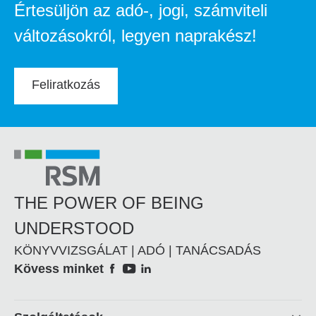
Értesüljön az adó-, jogi, számviteli
változásokról, legyen naprakész!
Feliratkozás
THE POWER OF BEING
UNDERSTOOD
KÖNYVVIZSGÁLAT | ADÓ | TANÁCSADÁS
Social
Kövess minket
Footer