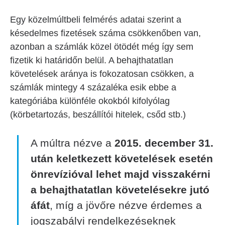
Egy közelmúltbeli felmérés adatai szerint a
késedelmes fizetések száma csökkenőben van,
azonban a számlák közel ötödét még így sem
fizetik ki határidőn belül. A behajthatatlan
követelések aránya is fokozatosan csökken, a
számlák mintegy 4 százaléka esik ebbe a
kategóriába különféle okokból kifolyólag
(körbetartozás, beszállítói hitelek, csőd stb.)
A múltra nézve a
2015. december 31.
után keletkezett követelések esetén
önrevízióval lehet majd visszakérni
a behajthatatlan követelésekre jutó
áfát
, míg a jövőre nézve érdemes a
jogszabályi rendelkezéseknek