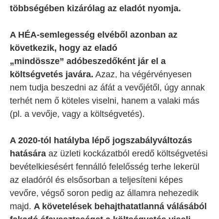
többségében kizárólag az eladót nyomja.
A HÉA-semlegesség elvéből azonban az
következik, hogy az eladó
„mindössze” adóbeszedőként jár el a
költségvetés javára.
Azaz, ha végérvényesen
nem tudja beszedni az áfát a vevőjétől, úgy annak
terhét nem ő köteles viselni, hanem a valaki más
(pl. a vevője, vagy a költségvetés).
A 2020-tól hatályba lépő jogszabályváltozás
hatására
az üzleti kockázatból eredő költségvetési
bevételkiesésért fennálló felelősség terhe lekerül
az eladóról és elsősorban a teljesíteni képes
vevőre, végső soron pedig az államra nehezedik
majd.
A követelések behajthatatlanná válásából