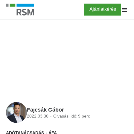
Ugrás
Highlighted
Ajánlatkérés
a
tartalomra
FŐOLDAL
BLOG
Költségátterhelések és
áfa
Fajcsák Gábor
2022.03.30
Olvasási idő:
9 perc
ADÓTANÁCSADÁS
ÁFA