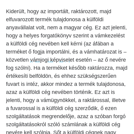
Kiderült, hogy az importált, raktározott, majd
elfuvarozott termék tulajdonosa a külföldi
anyavállalat volt, nem a magyar cég. Ez azt jelenti,
hogy a helyes forgatókönyv szerint a vámkezelést
a külföldi cég nevében kell kérni (az áfában a
terméket ő fogja importálni, és a vámhatározat is –
közvetlen
vámjogi képviselet
esetén – az ő nevére
fog szólni). Ha a terméket később raktározza, majd
értékesíti belföldön, és ehhez szükségszerűen
fuvart is intéz, akkor mindez a termék tulajdonosa,
azaz a külföldi cég nevében történik. Ez azt is
jelenti, hogy a vámügynökkel, a raktárossal, illetve
a fuvarossal is a külföldi cég szerződik, ő ezen
szolgáltatások megrendelője, azaz a szóban forgó
szolgáltatásokról szóló számlának a külföldi cég
nevére kell szólnia. Sőt a külföldi cégnek nagy