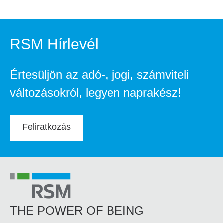
RSM Hírlevél
Értesüljön az adó-, jogi, számviteli
változásokról, legyen naprakész!
Feliratkozás
THE POWER OF BEING