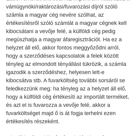
vámügynöki/raktározási/fuvarozási díjról szóló
számla a magyar cég nevére szólhat, az
értékesítésről szóló számlát a magyar cégnek kell
kibocsátani a vevője felé, a külföldi cég pedig
megúszhatja a magyar áfaregisztrációt. Ha ez a
helyzet áll elő, akkor fontos meggyőződni arról,
hogy a szerződéses kapcsolatok a felek között
tényleg az elmondott tényállást tükrözik, a számla
igazodik a szerződéshez, helyesen lett-e
kibocsátva stb. A fuvarköltség további sorsáról se
feledkezzünk meg: ha tényleg az a helyzet áll elő,
hogy a külföldi cég értékesíti az importált terméket,
és azt el is fuvarozza a vevője felé, akkor a
fuvarköltséget majd ő is át fogja terhelni ezen
értékesítés részeként.