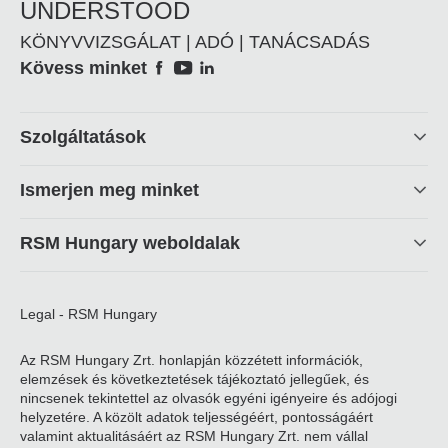
UNDERSTOOD
KÖNYVVIZSGÁLAT | ADÓ | TANÁCSADÁS
Social
Kövess minket
Footer
Szolgáltatások
linkek
Ismerjen meg minket
RSM Hungary weboldalak
Legal - RSM Hungary
Az RSM Hungary Zrt. honlapján közzétett információk,
elemzések és következtetések tájékoztató jellegűek, és
nincsenek tekintettel az olvasók egyéni igényeire és adójogi
helyzetére. A közölt adatok teljességéért, pontosságáért
valamint aktualitásáért az RSM Hungary Zrt. nem vállal