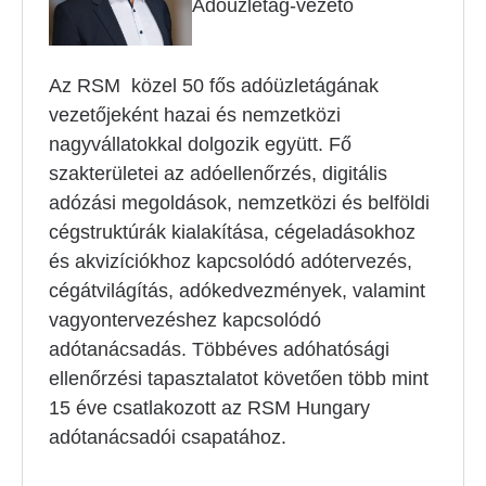
Adóüzletág-vezető
Az RSM közel 50 fős adóüzletágának
vezetőjeként hazai és nemzetközi
nagyvállatokkal dolgozik együtt. Fő
szakterületei az adóellenőrzés, digitális
adózási megoldások, nemzetközi és belföldi
cégstruktúrák kialakítása, cégeladásokhoz
és akvizíciókhoz kapcsolódó adótervezés,
cégátvilágítás, adókedvezmények, valamint
vagyontervezéshez kapcsolódó
adótanácsadás. Többéves adóhatósági
ellenőrzési tapasztalatot követően több mint
15 éve csatlakozott az RSM Hungary
adótanácsadói csapatához.