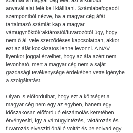
számlát a magyar cég felé, azt a külföldi
anyavállalat felé kell kiállítani. Számlabefogadói
szempontból nézve, ha a magyar cég áfát
tartalmazó számlát kap a magyar
vámügynöktől/raktárostól/fuvarozótól úgy, hogy
nem ő áll vele szerződéses kapcsolatban, akkor
ezt az áfát kockázatos lenne levonni. A NAV
ilyenkor joggal érvelhet, hogy az áfa azért nem
levonható, mert a magyar cég nem a saját
gazdasági tevékenysége érdekében vette igénybe
a szolgáltatást.
Olyan is előfordulhat, hogy ezt a költséget a
magyar cég nem egy az egyben, hanem egy
időszakosan előforduló elszámolás keretében
érvényesíti, így a vámügyintézés, raktározás és
fuvarozás elveszíti önálló voltát és beleolvad egy