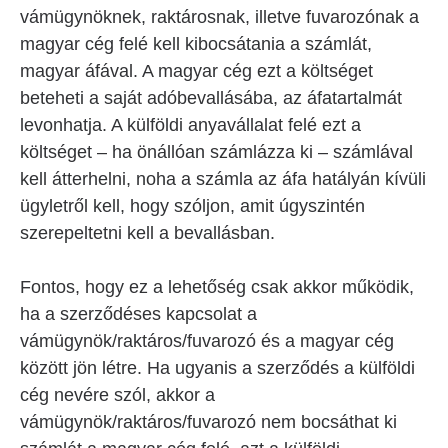
vámügynöknek, raktárosnak, illetve fuvarozónak a
magyar cég felé kell kibocsátania a számlát,
magyar áfával. A magyar cég ezt a költséget
beteheti a saját adóbevallásába, az áfatartalmát
levonhatja. A külföldi anyavállalat felé ezt a
költséget – ha önállóan számlázza ki – számlával
kell átterhelni, noha a számla az áfa hatályán kívüli
ügyletről kell, hogy szóljon, amit úgyszintén
szerepeltetni kell a bevallásban.
Fontos, hogy ez a lehetőség csak akkor működik,
ha a szerződéses kapcsolat a
vámügynök/raktáros/fuvarozó és a magyar cég
között jön létre. Ha ugyanis a szerződés a külföldi
cég nevére szól, akkor a
vámügynök/raktáros/fuvarozó nem bocsáthat ki