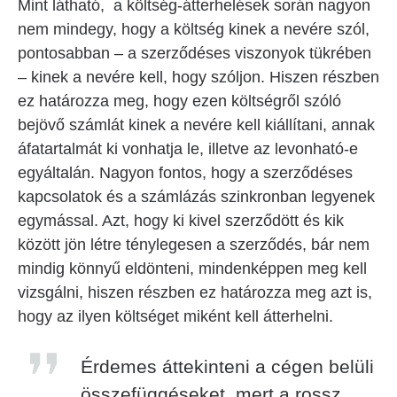
Mint látható, a költség-átterhelések során nagyon
nem mindegy, hogy a költség kinek a nevére szól,
pontosabban – a szerződéses viszonyok tükrében
– kinek a nevére kell, hogy szóljon. Hiszen részben
ez határozza meg, hogy ezen költségről szóló
bejövő számlát kinek a nevére kell kiállítani, annak
áfatartalmát ki vonhatja le, illetve az levonható-e
egyáltalán. Nagyon fontos, hogy a szerződéses
kapcsolatok és a számlázás szinkronban legyenek
egymással. Azt, hogy ki kivel szerződött és kik
között jön létre ténylegesen a szerződés, bár nem
mindig könnyű eldönteni, mindenképpen meg kell
vizsgálni, hiszen részben ez határozza meg azt is,
hogy az ilyen költséget miként kell átterhelni.
Érdemes áttekinteni a cégen belüli
összefüggéseket, mert a rossz