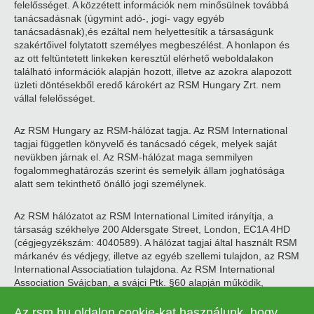
felelősséget. A közzétett információk nem minősülnek továbbá
tanácsadásnak (úgymint adó-, jogi- vagy egyéb
tanácsadásnak),és ezáltal nem helyettesítik a társaságunk
szakértőivel folytatott személyes megbeszélést. A honlapon és
az ott feltüntetett linkeken keresztül elérhető weboldalakon
található információk alapján hozott, illetve az azokra alapozott
üzleti döntésekből eredő károkért az RSM Hungary Zrt. nem
vállal felelősséget.
Az RSM Hungary az RSM-hálózat tagja. Az RSM International
tagjai független könyvelő és tanácsadó cégek, melyek saját
nevükben járnak el. Az RSM-hálózat maga semmilyen
fogalommeghatározás szerint és semelyik állam joghatósága
alatt sem tekinthető önálló jogi személynek.
Az RSM hálózatot az RSM International Limited irányítja, a
társaság székhelye 200 Aldersgate Street, London, EC1A 4HD
(cégjegyzékszám: 4040589). A hálózat tagjai által használt RSM
márkanév és védjegy, illetve az egyéb szellemi tulajdon, az RSM
International Associatiation tulajdona. Az RSM International
Association Svájcban, a svájci Ptk. §60 alapján működik,
székhelye Zugban található.
Az rsm.hu oldalon cookie-kat használunk, hogy