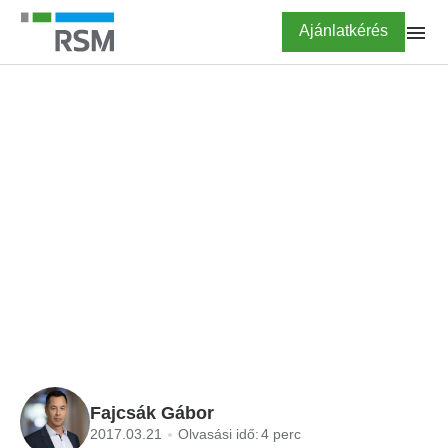
Ugrás
Highlighted
Ajánlatkérés
a
tartalomra
FŐOLDAL
BLOG
Bekerül a hazai jogba a
BEPS-szabályok újabb
eleme, a CbC-jelentés
Fajcsák Gábor
2017.03.21
Olvasási idő:
4 perc