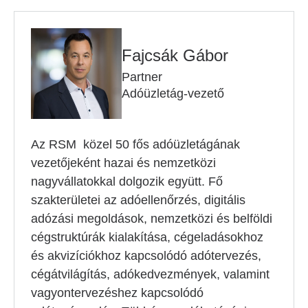
Fajcsák Gábor
Partner
Adóüzletág-vezető
Az RSM közel 50 fős adóüzletágának
vezetőjeként hazai és nemzetközi
nagyvállatokkal dolgozik együtt. Fő
szakterületei az adóellenőrzés, digitális
adózási megoldások, nemzetközi és belföldi
cégstruktúrák kialakítása, cégeladásokhoz
és akvizíciókhoz kapcsolódó adótervezés,
cégátvilágítás, adókedvezmények, valamint
vagyontervezéshez kapcsolódó