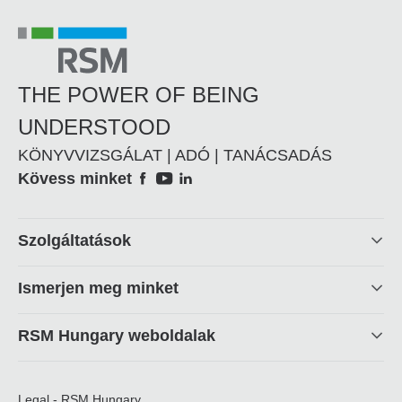
THE POWER OF BEING
UNDERSTOOD
KÖNYVVIZSGÁLAT | ADÓ | TANÁCSADÁS
Social
Kövess minket
Footer
Szolgáltatások
linkek
Ismerjen meg minket
RSM Hungary weboldalak
Legal - RSM Hungary