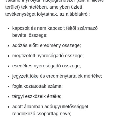
valamennyi olyan adójogrendszer (állam, illetve
terület) tekintetében, amelyben üzleti
tevékenységet folytatnak, az alábbiakról:
kapcsolt és nem kapcsolt féltől származó
bevétel összege;
adózás előtti eredmény összege;
megfizetett nyereségadó összege;
esedékes nyereségadó összege;
jegyzett tőke
és eredménytartalék mértéke;
foglalkoztatottak száma;
tárgyi eszközeik értéke;
adott államban adóügyi illetősséggel
rendelkező csoporttag neve;