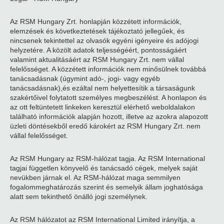
Az RSM Hungary Zrt. honlapján közzétett információk,
elemzések és következtetések tájékoztató jellegűek, és
nincsenek tekintettel az olvasók egyéni igényeire és adójogi
helyzetére. A közölt adatok teljességéért, pontosságáért
valamint aktualitásáért az RSM Hungary Zrt. nem vállal
felelősséget. A közzétett információk nem minősülnek továbbá
tanácsadásnak (úgymint adó-, jogi- vagy egyéb
tanácsadásnak),és ezáltal nem helyettesítik a társaságunk
szakértőivel folytatott személyes megbeszélést. A honlapon és
az ott feltüntetett linkeken keresztül elérhető weboldalakon
található információk alapján hozott, illetve az azokra alapozott
üzleti döntésekből eredő károkért az RSM Hungary Zrt. nem
vállal felelősséget.
Az RSM Hungary az RSM-hálózat tagja. Az RSM International
tagjai független könyvelő és tanácsadó cégek, melyek saját
nevükben járnak el. Az RSM-hálózat maga semmilyen
fogalommeghatározás szerint és semelyik állam joghatósága
alatt sem tekinthető önálló jogi személynek.
Az RSM hálózatot az RSM International Limited irányítja, a