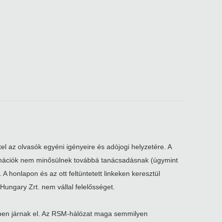
el az olvasók egyéni igényeire és adójogi helyzetére. A
nformációk nem minősülnek továbbá tanácsadásnak (úgymint
A honlapon és az ott feltüntetett linkeken keresztül
Hungary Zrt. nem vállal felelősséget.
kben járnak el. Az RSM-hálózat maga semmilyen