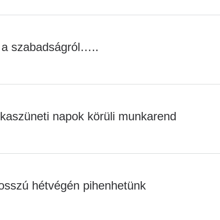
a szabadságról…..
kaszüneti napok körüli munkarend
hosszú hétvégén pihenhetünk