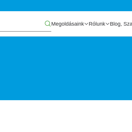
Főmenü
Megoldásaink
Rólunk
Blog, Sza