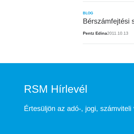
BLOG
Bérszámfejtési s
Pentz Edina
2011.10.13
RSM Hírlevél
Értesüljön az adó-, jogi, számvitel