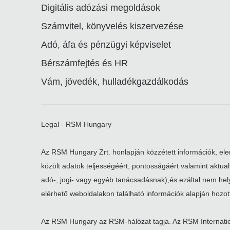
Digitális adózási megoldások
Számvitel, könyvelés kiszervezése
Adó, áfa és pénzügyi képviselet
Bérszámfejtés és HR
Vám, jövedék, hulladékgazdálkodás
Legal - RSM Hungary
Az RSM Hungary Zrt. honlapján közzétett információk, elem
közölt adatok teljességéért, pontosságáért valamint aktu
adó-, jogi- vagy egyéb tanácsadásnak),és ezáltal nem helye
elérhető weboldalakon található információk alapján hozott
Az RSM Hungary az RSM-hálózat tagja. Az RSM Internatio