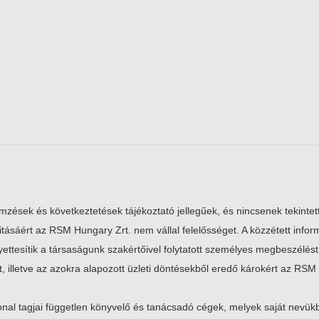
zések és következtetések tájékoztató jellegűek, és nincsenek tekintett
alitásáért az RSM Hungary Zrt. nem vállal felelősséget. A közzétett i
ttesítik a társaságunk szakértőivel folytatott személyes megbeszélést. 
, illetve az azokra alapozott üzleti döntésekből eredő károkért az RSM 
nal tagjai független könyvelő és tanácsadó cégek, melyek saját nevü