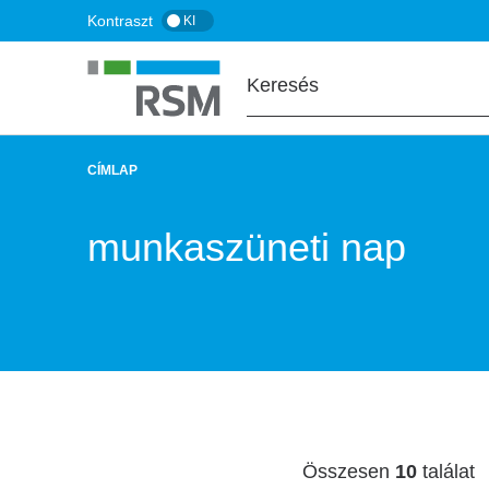
Ugrás
Kontraszt
KI
a
tartalomra
CÍMLAP
MORZSA
munkaszüneti nap
Összesen
10
találat