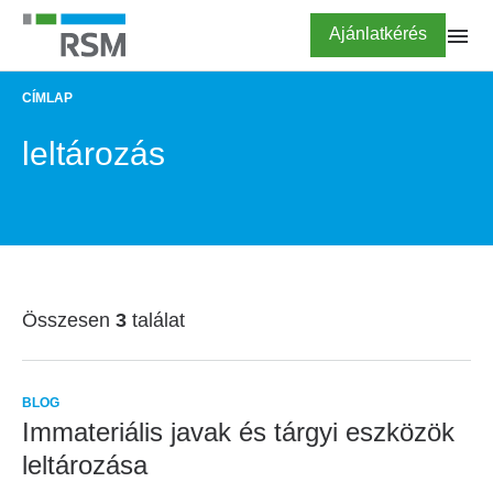
Ugrás
Highlighted
Ajánlatkérés
a
tartalomra
CÍMLAP
MORZSA
leltározás
Összesen
3
találat
BLOG
Immateriális javak és tárgyi eszközök
leltározása