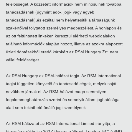
felelősséget. A közzétett információk nem minősülnek továbbá
tanácsadásnak (úgymint adó-, jogi- vagy egyéb
tanácsadásnak),és ezáltal nem helyettesítik a társaságunk
szakértőivel folytatott személyes megbeszélést. A honlapon és
az ott feltüntetett linkeken keresztül elérhető weboldalakon
található információk alapján hozott, illetve az azokra alapozott
üzleti döntésekből eredő károkért az RSM Hungary Zrt. nem
vállal felelősséget.
Az RSM Hungary az RSM-hálózat tagja. Az RSM International
tagjai független könyvelő és tanácsadó cégek, melyek saját
nevükben járnak el. Az RSM-hálózat maga semmilyen
fogalommeghatározás szerint és semelyik állam joghatósága
alatt sem tekinthető önálló jogi személynek.
Az RSM hálózatot az RSM International Limited irányítja, a
társaság székhelye 200 Aldersgate Street, London, EC1A 4HD