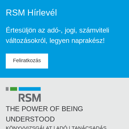
RSM Hírlevél
Értesüljön az adó-, jogi, számviteli
változásokról, legyen naprakész!
Feliratkozás
THE POWER OF BEING
UNDERSTOOD
KÖNYVVIZSGÁLAT | ADÓ | TANÁCSADÁS