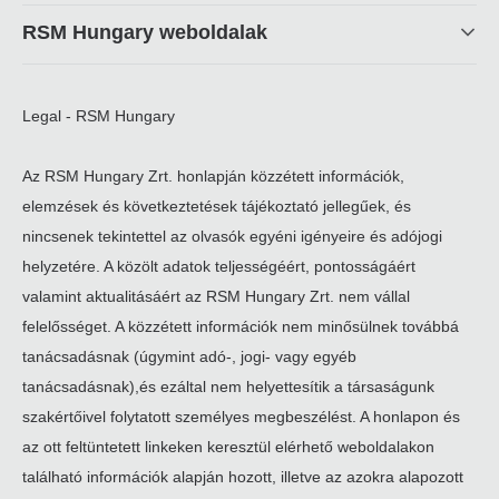
RSM Hungary weboldalak
Legal - RSM Hungary
Az RSM Hungary Zrt. honlapján közzétett információk,
elemzések és következtetések tájékoztató jellegűek, és
nincsenek tekintettel az olvasók egyéni igényeire és adójogi
helyzetére. A közölt adatok teljességéért, pontosságáért
valamint aktualitásáért az RSM Hungary Zrt. nem vállal
felelősséget. A közzétett információk nem minősülnek továbbá
tanácsadásnak (úgymint adó-, jogi- vagy egyéb
tanácsadásnak),és ezáltal nem helyettesítik a társaságunk
szakértőivel folytatott személyes megbeszélést. A honlapon és
az ott feltüntetett linkeken keresztül elérhető weboldalakon
található információk alapján hozott, illetve az azokra alapozott