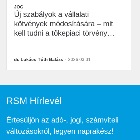
JOG
Új szabályok a vállalati
kötvények módosítására – mit
kell tudni a tőkepiaci törvény
legfrissebb változásairól?
dr. Lukács-Tóth Balázs
2026.03.31
RSM Hírlevél
Értesüljön az adó-, jogi, számviteli
változásokról, legyen naprakész!