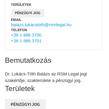
TERÜLETEK
PÉNZÜGYI JOG
EMAIL
balazs.lukacstoth@rsmlegal.hu
TELEFON
+36 1 886 3700
+36 1 886 3701
Bemutatkozás
Dr. Lukács-Tóth Balázs az RSM Legal jogi
szakértője, szakterülete a pénzügyi jog.
Területek
PÉNZÜGYI JOG