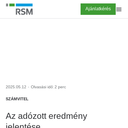
Ugrás
Highlighted
Ajánlatkérés
a
tartalomra
FŐOLDAL
KISOKOS
adózott eredmény
2025.05.12
Olvasási idő:
2 perc
SZÁMVITEL
Az adózott eredmény
jelentése