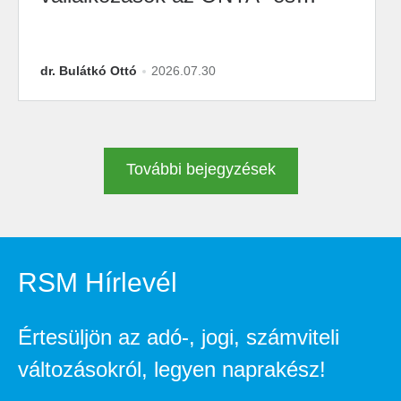
M2M-átállásra?
dr. Bulátkó Ottó
2026.07.30
További bejegyzések
RSM Hírlevél
Értesüljön az adó-, jogi, számviteli
változásokról, legyen naprakész!