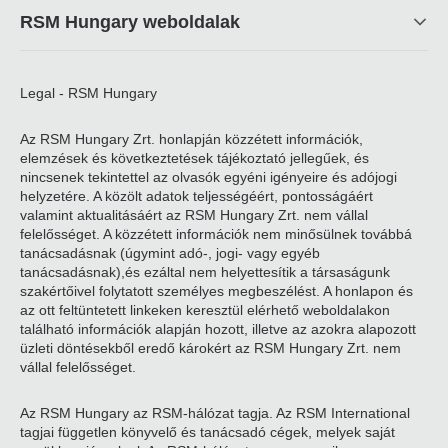
RSM Hungary weboldalak
Legal - RSM Hungary
Az RSM Hungary Zrt. honlapján közzétett információk,
elemzések és következtetések tájékoztató jellegűek, és
nincsenek tekintettel az olvasók egyéni igényeire és adójogi
helyzetére. A közölt adatok teljességéért, pontosságáért
valamint aktualitásáért az RSM Hungary Zrt. nem vállal
felelősséget. A közzétett információk nem minősülnek továbbá
tanácsadásnak (úgymint adó-, jogi- vagy egyéb
tanácsadásnak),és ezáltal nem helyettesítik a társaságunk
szakértőivel folytatott személyes megbeszélést. A honlapon és
az ott feltüntetett linkeken keresztül elérhető weboldalakon
található információk alapján hozott, illetve az azokra alapozott
üzleti döntésekből eredő károkért az RSM Hungary Zrt. nem
vállal felelősséget.
Az RSM Hungary az RSM-hálózat tagja. Az RSM International
tagjai független könyvelő és tanácsadó cégek, melyek saját