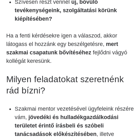
Szívesen részt vennél
új, bővülő
tevékenységeink, szolgáltatási körünk
kiépítésében?
Ha a fenti kérdésekre igen a válaszod, akkor
látogass el hozzánk egy beszélgetésre,
mert
szakmai csapatunk bővítéséhez
fejlődni vágyó
kollégát keresünk.
Milyen feladatokat szeretnénk
rád bízni?
Szakmai mentor vezetésével ügyfeleink részére
vám,
jövedéki és hulladékgazdálkodási
területet érintő írásbeli és szóbeli
tanácsadások előkészítésében
, illetve