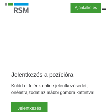
Ugrás
Highlighted
Ajánlatkérés
a
tartalomra
FŐOLDAL
KARRIER
Vám, jövedéki és
hulladékgazdálkodási
asszisztens
Jelentkezés a pozícióra
Küldd el felénk online jelentkezésedet,
önéletrajzodat az alábbi gombra kattintva!
Jelentkezés