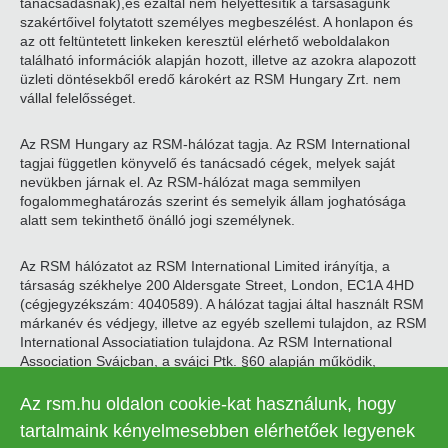
tanácsadásnak),és ezáltal nem helyettesítik a társaságunk
szakértőivel folytatott személyes megbeszélést. A honlapon és
az ott feltüntetett linkeken keresztül elérhető weboldalakon
található információk alapján hozott, illetve az azokra alapozott
üzleti döntésekből eredő károkért az RSM Hungary Zrt. nem
vállal felelősséget.
Az RSM Hungary az RSM-hálózat tagja. Az RSM International
tagjai független könyvelő és tanácsadó cégek, melyek saját
nevükben járnak el. Az RSM-hálózat maga semmilyen
fogalommeghatározás szerint és semelyik állam joghatósága
alatt sem tekinthető önálló jogi személynek.
Az RSM hálózatot az RSM International Limited irányítja, a
társaság székhelye 200 Aldersgate Street, London, EC1A 4HD
(cégjegyzékszám: 4040589). A hálózat tagjai által használt RSM
márkanév és védjegy, illetve az egyéb szellemi tulajdon, az RSM
International Associatiation tulajdona. Az RSM International
Association Svájcban, a svájci Ptk. §60 alapján működik,
székhelye Zugban található.
Az rsm.hu oldalon cookie-kat használunk, hogy
© 2026 RSM Hungary Zrt. | Minden jog fenntartva
tartalmaink kényelmesebben elérhetőek legyenek