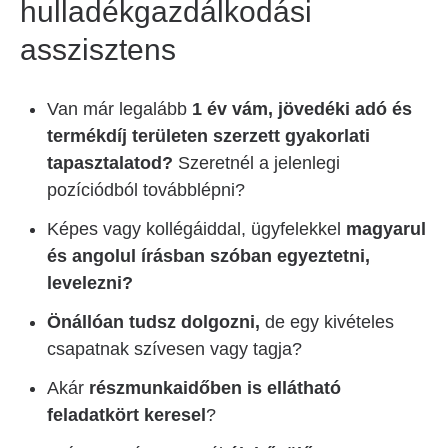
hulladékgazdálkodási
asszisztens
Van már legalább
1 év vám, jövedéki adó és
termékdíj területen szerzett gyakorlati
tapasztalatod?
Szeretnél a jelenlegi
pozíciódból továbblépni?
Képes vagy kollégáiddal, ügyfelekkel
magyarul
és angolul írásban szóban egyeztetni,
levelezni?
Önállóan tudsz dolgozni,
de egy kivételes
csapatnak szívesen vagy tagja?
Akár
részmunkaidőben is ellátható
feladatkört keresel
?