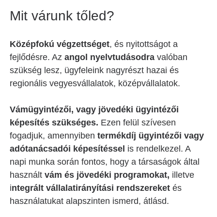
Mit várunk tőled?
Középfokú végzettséget
, és nyitottságot a
fejlődésre. Az
angol nyelvtudásodra
valóban
szükség lesz, ügyfeleink nagyrészt hazai és
regionális vegyesvállalatok, középvállalatok.
Vámügyintézői, vagy jövedéki ügyintézői
képesítés szükséges.
Ezen felül szívesen
fogadjuk, amennyiben
termékdíj ügyintézői vagy
adótanácsadói képesítéssel
is rendelkezel. A
napi munka során fontos, hogy a társaságok által
használt
vám és jövedéki programokat,
illetve
i
ntegrált vállalatirányítási rendszereket
és
használatukat alapszinten ismerd, átlásd.