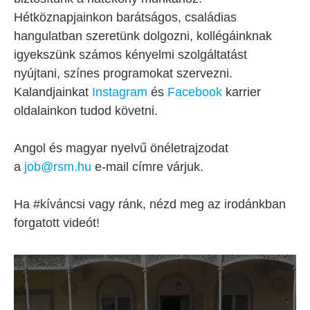
Hétköznapjainkon barátságos, családias
hangulatban szeretünk dolgozni, kollégáinknak
igyekszünk számos kényelmi szolgáltatást
nyújtani, színes programokat szervezni.
Kalandjainkat
Instagram
és
Facebook
karrier
oldalainkon tudod követni.
Angol és magyar nyelvű önéletrajzodat
a
job@rsm.hu
e-mail címre várjuk.
Ha #kíváncsi vagy ránk, nézd meg az irodánkban
forgatott videót!