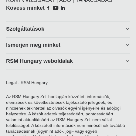
Social
Kövess minket
Footer
Szolgáltatások
linkek
Ismerjen meg minket
RSM Hungary weboldalak
Legal - RSM Hungary
Az RSM Hungary Zrt. honlapján közzétett információk,
elemzések és következtetések tájékoztató jellegűek, és
nincsenek tekintettel az olvasók egyéni igényeire és adójogi
helyzetére. A közölt adatok teljességéért, pontosságáért
valamint aktualitásáért az RSM Hungary Zrt. nem vállal
felelősséget. A közzétett információk nem minősülnek továbbá
tanácsadásnak (úgymint adó-, jogi- vagy egyéb