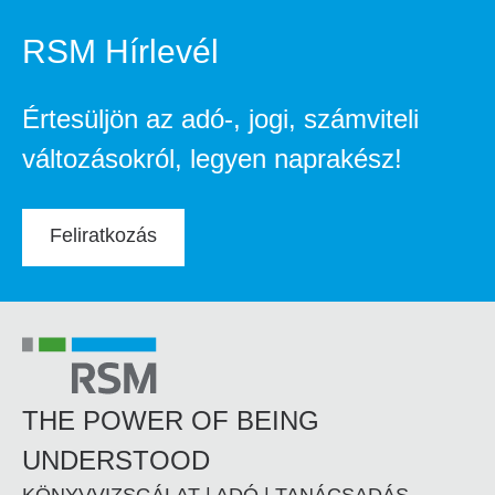
RSM Hírlevél
Értesüljön az adó-, jogi, számviteli
változásokról, legyen naprakész!
Feliratkozás
THE POWER OF BEING
UNDERSTOOD
KÖNYVVIZSGÁLAT | ADÓ | TANÁCSADÁS