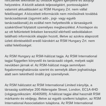
nincsenek tekintettel az olvasók egyéni igényeire és adójogi
helyzetére. A közölt adatok teljességéért, pontosságáért
valamint aktualitásáért az RSM Hungary Zrt. nem vállal
felelősséget. A közzétett információk nem minősülnek továbbá
tanácsadásnak (úgymint adó-, jogi- vagy egyéb
tanácsadásnak),és ezáltal nem helyettesítik a társaságunk
szakértőivel folytatott személyes megbeszélést. A honlapon és
az ott feltüntetett linkeken keresztül elérhető weboldalakon
található információk alapján hozott, illetve az azokra alapozott
üzleti döntésekből eredő károkért az RSM Hungary Zrt. nem
vállal felelősséget.
Az RSM Hungary az RSM-hálózat tagja. Az RSM International
tagjai független könyvelő és tanácsadó cégek, melyek saját
nevükben járnak el. Az RSM-hálózat maga semmilyen
fogalommeghatározás szerint és semelyik állam joghatósága
alatt sem tekinthető önálló jogi személynek.
Az RSM hálózatot az RSM International Limited irányítja, a
társaság székhelye 200 Aldersgate Street, London, EC1A 4HD
(cégjegyzékszám: 4040589). A hálózat tagjai által használt RSM
márkanév és védjegy, illetve az egyéb szellemi tulajdon, az RSM
International Associatiation tulajdona. Az RSM International