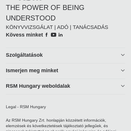
THE POWER OF BEING
UNDERSTOOD
KÖNYVVIZSGÁLAT | ADÓ | TANÁCSADÁS
Social
Kövess minket
Footer
Szolgáltatások
linkek
Ismerjen meg minket
RSM Hungary weboldalak
Legal - RSM Hungary
Az RSM Hungary Zrt. honlapján közzétett információk,
elemzések és következtetések tájékoztató jellegűek, és