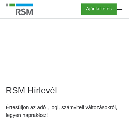
Ugrás
Highlighted
Ajánlatkérés
a
tartalomra
FŐOLDAL
Hírlevél feliratkozás
RSM Hírlevél
Értesüljön az adó-, jogi, számviteli változásokról,
legyen naprakész!