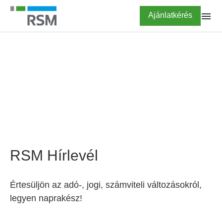
Ugrás
Highlighted
Ajánlatkérés
a
tartalomra
FŐOLDAL
Hírlevél feliratkozás
RSM Hírlevél
Értesüljön az adó-, jogi, számviteli változásokról,
legyen naprakész!