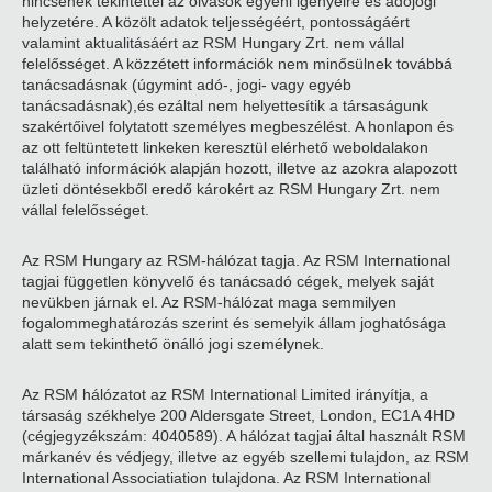
nincsenek tekintettel az olvasók egyéni igényeire és adójogi
helyzetére. A közölt adatok teljességéért, pontosságáért
valamint aktualitásáért az RSM Hungary Zrt. nem vállal
felelősséget. A közzétett információk nem minősülnek továbbá
tanácsadásnak (úgymint adó-, jogi- vagy egyéb
tanácsadásnak),és ezáltal nem helyettesítik a társaságunk
szakértőivel folytatott személyes megbeszélést. A honlapon és
az ott feltüntetett linkeken keresztül elérhető weboldalakon
található információk alapján hozott, illetve az azokra alapozott
üzleti döntésekből eredő károkért az RSM Hungary Zrt. nem
vállal felelősséget.
Az RSM Hungary az RSM-hálózat tagja. Az RSM International
tagjai független könyvelő és tanácsadó cégek, melyek saját
nevükben járnak el. Az RSM-hálózat maga semmilyen
fogalommeghatározás szerint és semelyik állam joghatósága
alatt sem tekinthető önálló jogi személynek.
Az RSM hálózatot az RSM International Limited irányítja, a
társaság székhelye 200 Aldersgate Street, London, EC1A 4HD
(cégjegyzékszám: 4040589). A hálózat tagjai által használt RSM
márkanév és védjegy, illetve az egyéb szellemi tulajdon, az RSM
International Associatiation tulajdona. Az RSM International