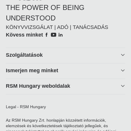
THE POWER OF BEING
UNDERSTOOD
KÖNYVVIZSGÁLAT | ADÓ | TANÁCSADÁS
Social
Kövess minket
Footer
Szolgáltatások
linkek
Ismerjen meg minket
RSM Hungary weboldalak
Legal - RSM Hungary
Az RSM Hungary Zrt. honlapján közzétett információk,
elemzések és következtetések tájékoztató jellegűek, és