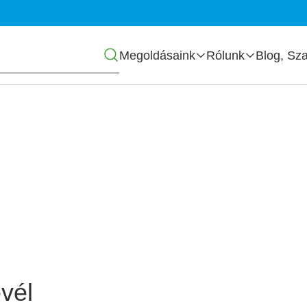
Főmenü
Megoldásaink
Rólunk
Blog, Sza
zás
vél