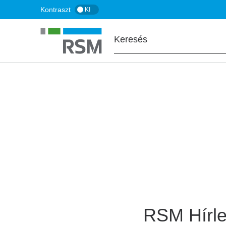
Ugrás
Kontraszt
KI
a
tartalomra
FŐOLDAL
Hírlevél feliratko
RSM Hírle