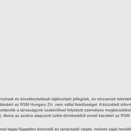
zések és következtetések tájékoztató jellegűek, és nincsenek tekintett
alitásáért az RSM Hungary Zrt. nem vállal felelősséget. A közzétett i
ttesítik a társaságunk szakértőivel folytatott személyes megbeszélést. 
, illetve az azokra alapozott üzleti döntésekből eredő károkért az RSM 
nal tagjai független könyvelő és tanácsadó cégek, melyek saját nevü