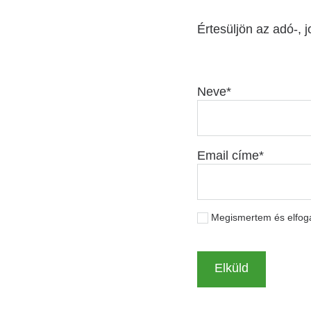
Értesüljön az adó-, j
Neve
Email címe
Megismertem és elfo