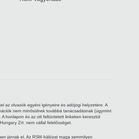
el az olvasók egyéni igényeire és adójogi helyzetére. A
nformációk nem minősülnek továbbá tanácsadásnak (úgymint
A honlapon és az ott feltüntetett linkeken keresztül
Hungary Zrt. nem vállal felelősséget.
kben járnak el. Az RSM-hálózat maga semmilyen