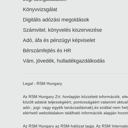
Könyvvizsgálat
Digitális adózási megoldások
Számvitel, könyvelés kiszervezése
Adó, áfa és pénzügyi képviselet
Bérszámfejtés és HR
Vám, jövedék, hulladékgazdálkodás
Legal - RSM Hungary
Az RSM Hungary Zrt. honlapján közzétett információk, elem
közölt adatok teljességéért, pontosságáért valamint aktu
adó-, jogi- vagy egyéb tanácsadásnak),és ezáltal nem helye
elérhető weboldalakon található információk alapján hozott
Az RSM Hungary az RSM-hálózat tagja. Az RSM Internatio