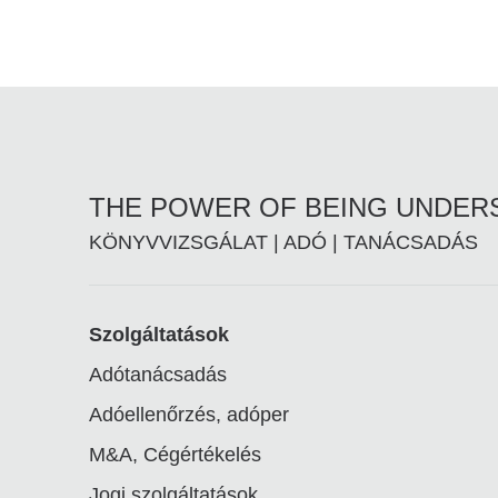
THE POWER OF BEING UNDE
KÖNYVVIZSGÁLAT | ADÓ | TANÁCSADÁS
Footer
Szolgáltatások
Adótanácsadás
linkek
Adóellenőrzés, adóper
M&A, Cégértékelés
Jogi szolgáltatások