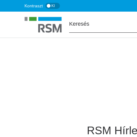
Ugrás
Kontraszt
KI
a
tartalomra
FŐOLDAL
Hírlevél feliratko
RSM Hírle