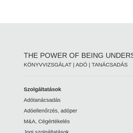
THE POWER OF BEING UNDE
KÖNYVVIZSGÁLAT | ADÓ | TANÁCSADÁS
Footer
Szolgáltatások
Adótanácsadás
linkek
Adóellenőrzés, adóper
M&A, Cégértékelés
Jogi szolgáltatások