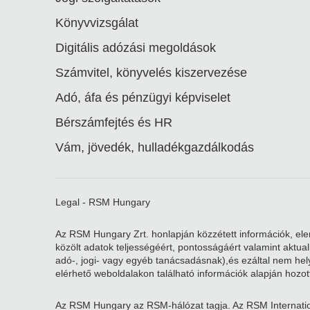
Könyvvizsgálat
Digitális adózási megoldások
Számvitel, könyvelés kiszervezése
Adó, áfa és pénzügyi képviselet
Bérszámfejtés és HR
Vám, jövedék, hulladékgazdálkodás
Legal - RSM Hungary
Az RSM Hungary Zrt. honlapján közzétett információk, elem
közölt adatok teljességéért, pontosságáért valamint aktu
adó-, jogi- vagy egyéb tanácsadásnak),és ezáltal nem helye
elérhető weboldalakon található információk alapján hozott
Az RSM Hungary az RSM-hálózat tagja. Az RSM Internatio