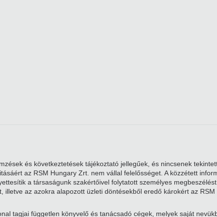
zések és következtetések tájékoztató jellegűek, és nincsenek tekintett
alitásáért az RSM Hungary Zrt. nem vállal felelősséget. A közzétett i
ttesítik a társaságunk szakértőivel folytatott személyes megbeszélést. 
, illetve az azokra alapozott üzleti döntésekből eredő károkért az RSM 
nal tagjai független könyvelő és tanácsadó cégek, melyek saját nevü