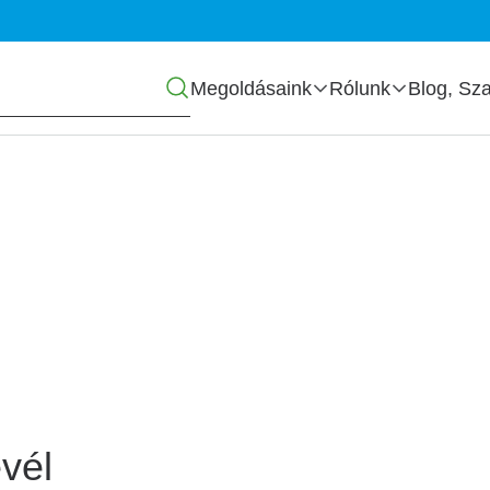
Főmenü
Megoldásaink
Rólunk
Blog, Sza
zás
vél