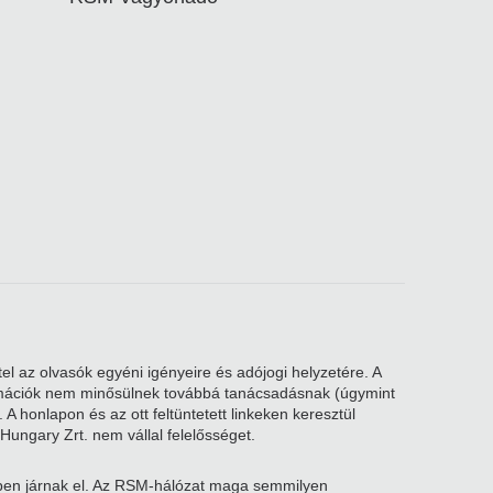
el az olvasók egyéni igényeire és adójogi helyzetére. A
nformációk nem minősülnek továbbá tanácsadásnak (úgymint
A honlapon és az ott feltüntetett linkeken keresztül
Hungary Zrt. nem vállal felelősséget.
kben járnak el. Az RSM-hálózat maga semmilyen