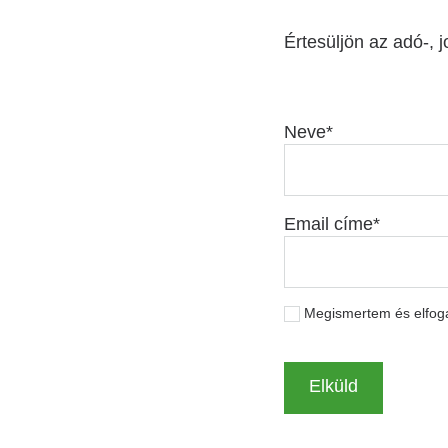
Értesüljön az adó-, j
Neve
Email címe
Megismertem és elfo