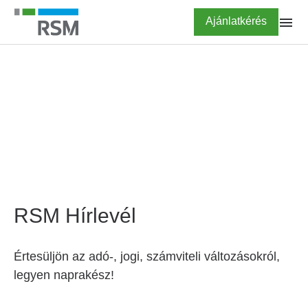
Ugrás
Highlighted
Ajánlatkérés
a
tartalomra
FŐOLDAL
Hírlevél feliratkozás
RSM Hírlevél
Értesüljön az adó-, jogi, számviteli változásokról,
legyen naprakész!