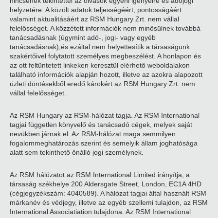
nincsenek tekintettel az olvasók egyéni igényeire és adójogi
helyzetére. A közölt adatok teljességéért, pontosságáért
valamint aktualitásáért az RSM Hungary Zrt. nem vállal
felelősséget. A közzétett információk nem minősülnek továbbá
tanácsadásnak (úgymint adó-, jogi- vagy egyéb
tanácsadásnak),és ezáltal nem helyettesítik a társaságunk
szakértőivel folytatott személyes megbeszélést. A honlapon és
az ott feltüntetett linkeken keresztül elérhető weboldalakon
található információk alapján hozott, illetve az azokra alapozott
üzleti döntésekből eredő károkért az RSM Hungary Zrt. nem
vállal felelősséget.
Az RSM Hungary az RSM-hálózat tagja. Az RSM International
tagjai független könyvelő és tanácsadó cégek, melyek saját
nevükben járnak el. Az RSM-hálózat maga semmilyen
fogalommeghatározás szerint és semelyik állam joghatósága
alatt sem tekinthető önálló jogi személynek.
Az RSM hálózatot az RSM International Limited irányítja, a
társaság székhelye 200 Aldersgate Street, London, EC1A 4HD
(cégjegyzékszám: 4040589). A hálózat tagjai által használt RSM
márkanév és védjegy, illetve az egyéb szellemi tulajdon, az RSM
International Associatiation tulajdona. Az RSM International