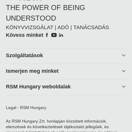
THE POWER OF BEING
UNDERSTOOD
KÖNYVVIZSGÁLAT | ADÓ | TANÁCSADÁS
Social
Kövess minket
Footer
Szolgáltatások
linkek
Ismerjen meg minket
RSM Hungary weboldalak
Legal - RSM Hungary
Az RSM Hungary Zrt. honlapján közzétett információk,
elemzések és következtetések tájékoztató jellegűek, és