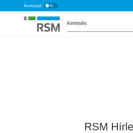
Ugrás
Kontraszt
KI
a
tartalomra
FŐOLDAL
Hírlevél feliratko
RSM Hírle