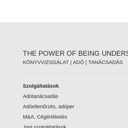
THE POWER OF BEING UNDE
KÖNYVVIZSGÁLAT | ADÓ | TANÁCSADÁS
Footer
Szolgáltatások
Adótanácsadás
linkek
Adóellenőrzés, adóper
M&A, Cégértékelés
Jogi szolgáltatások