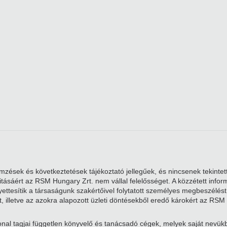
zések és következtetések tájékoztató jellegűek, és nincsenek tekintett
alitásáért az RSM Hungary Zrt. nem vállal felelősséget. A közzétett i
ttesítik a társaságunk szakértőivel folytatott személyes megbeszélést. 
, illetve az azokra alapozott üzleti döntésekből eredő károkért az RSM 
nal tagjai független könyvelő és tanácsadó cégek, melyek saját nevü