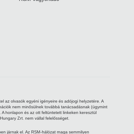
el az olvasók egyéni igényeire és adójogi helyzetére. A
nformációk nem minősülnek továbbá tanácsadásnak (úgymint
A honlapon és az ott feltüntetett linkeken keresztül
Hungary Zrt. nem vállal felelősséget.
kben járnak el. Az RSM-hálózat maga semmilyen