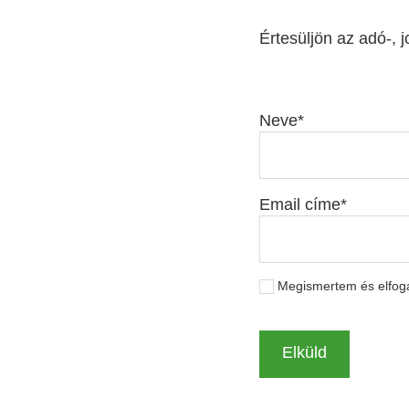
Értesüljön az adó-, j
Neve
Email címe
Megismertem és elfo