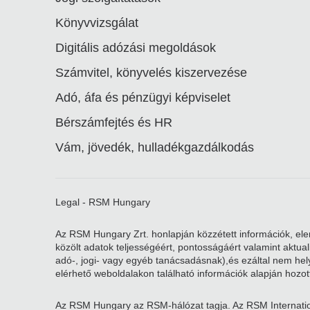
Könyvvizsgálat
Digitális adózási megoldások
Számvitel, könyvelés kiszervezése
Adó, áfa és pénzügyi képviselet
Bérszámfejtés és HR
Vám, jövedék, hulladékgazdálkodás
Legal - RSM Hungary
Az RSM Hungary Zrt. honlapján közzétett információk, elem
közölt adatok teljességéért, pontosságáért valamint aktu
adó-, jogi- vagy egyéb tanácsadásnak),és ezáltal nem helye
elérhető weboldalakon található információk alapján hozott
Az RSM Hungary az RSM-hálózat tagja. Az RSM Internatio