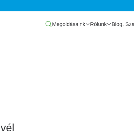
Főmenü
Megoldásaink
Rólunk
Blog, Sza
zás
vél