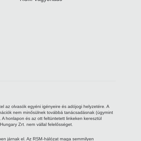
el az olvasók egyéni igényeire és adójogi helyzetére. A
nformációk nem minősülnek továbbá tanácsadásnak (úgymint
A honlapon és az ott feltüntetett linkeken keresztül
Hungary Zrt. nem vállal felelősséget.
kben járnak el. Az RSM-hálózat maga semmilyen