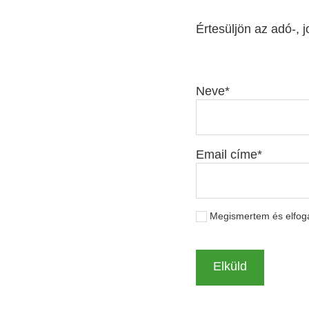
Értesüljön az adó-, j
Neve
Email címe
Megismertem és elfo