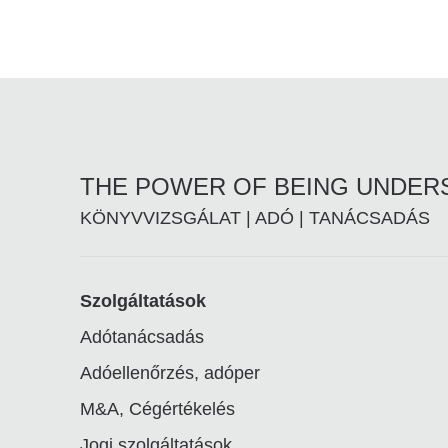
THE POWER OF BEING UNDE
KÖNYVVIZSGÁLAT | ADÓ | TANÁCSADÁS
Footer
Szolgáltatások
Adótanácsadás
linkek
Adóellenőrzés, adóper
M&A, Cégértékelés
Jogi szolgáltatások