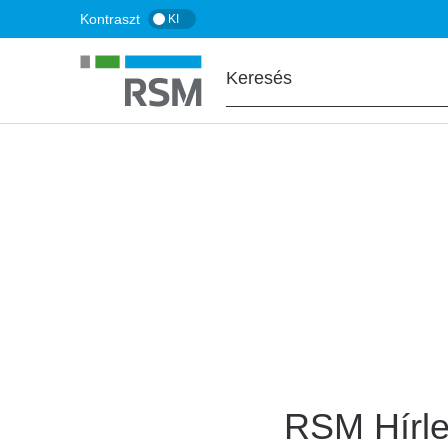
Ugrás
Kontraszt
KI
a
tartalomra
FŐOLDAL
Hírlevél feliratko
RSM Hírle