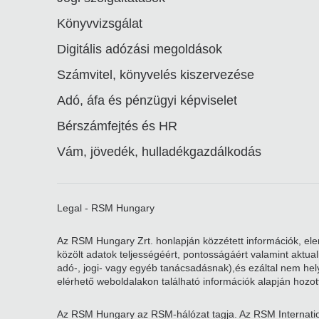
Könyvvizsgálat
Digitális adózási megoldások
Számvitel, könyvelés kiszervezése
Adó, áfa és pénzügyi képviselet
Bérszámfejtés és HR
Vám, jövedék, hulladékgazdálkodás
Legal - RSM Hungary
Az RSM Hungary Zrt. honlapján közzétett információk, elem
közölt adatok teljességéért, pontosságáért valamint aktu
adó-, jogi- vagy egyéb tanácsadásnak),és ezáltal nem helye
elérhető weboldalakon található információk alapján hozott
Az RSM Hungary az RSM-hálózat tagja. Az RSM Internatio