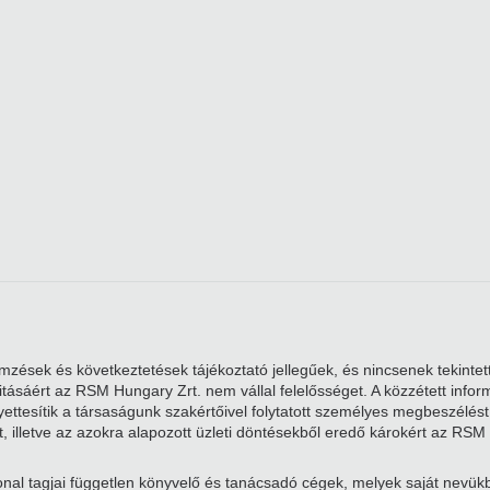
zések és következtetések tájékoztató jellegűek, és nincsenek tekintett
alitásáért az RSM Hungary Zrt. nem vállal felelősséget. A közzétett i
ttesítik a társaságunk szakértőivel folytatott személyes megbeszélést. 
, illetve az azokra alapozott üzleti döntésekből eredő károkért az RSM 
nal tagjai független könyvelő és tanácsadó cégek, melyek saját nevü