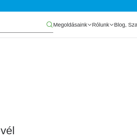
Főmenü
Megoldásaink
Rólunk
Blog, Sza
zás
vél