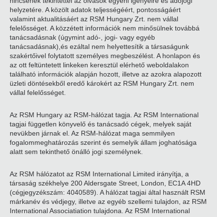
nincsenek tekintettel az olvasók egyéni igényeire és adójogi
helyzetére. A közölt adatok teljességéért, pontosságáért
valamint aktualitásáért az RSM Hungary Zrt. nem vállal
felelősséget. A közzétett információk nem minősülnek továbbá
tanácsadásnak (úgymint adó-, jogi- vagy egyéb
tanácsadásnak),és ezáltal nem helyettesítik a társaságunk
szakértőivel folytatott személyes megbeszélést. A honlapon és
az ott feltüntetett linkeken keresztül elérhető weboldalakon
található információk alapján hozott, illetve az azokra alapozott
üzleti döntésekből eredő károkért az RSM Hungary Zrt. nem
vállal felelősséget.
Az RSM Hungary az RSM-hálózat tagja. Az RSM International
tagjai független könyvelő és tanácsadó cégek, melyek saját
nevükben járnak el. Az RSM-hálózat maga semmilyen
fogalommeghatározás szerint és semelyik állam joghatósága
alatt sem tekinthető önálló jogi személynek.
Az RSM hálózatot az RSM International Limited irányítja, a
társaság székhelye 200 Aldersgate Street, London, EC1A 4HD
(cégjegyzékszám: 4040589). A hálózat tagjai által használt RSM
márkanév és védjegy, illetve az egyéb szellemi tulajdon, az RSM
International Associatiation tulajdona. Az RSM International