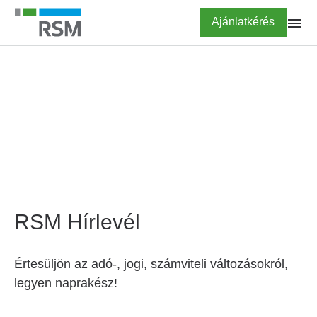
Ugrás
Highlighted
Ajánlatkérés
a
tartalomra
FŐOLDAL
Hírlevél feliratkozás
RSM Hírlevél
Értesüljön az adó-, jogi, számviteli változásokról,
legyen naprakész!