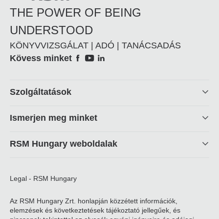
THE POWER OF BEING
UNDERSTOOD
KÖNYVVIZSGÁLAT | ADÓ | TANÁCSADÁS
Social
Kövess minket
Footer
Szolgáltatások
linkek
Ismerjen meg minket
RSM Hungary weboldalak
Legal - RSM Hungary
Az RSM Hungary Zrt. honlapján közzétett információk,
elemzések és következtetések tájékoztató jellegűek, és