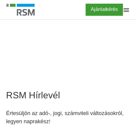
Ugrás
Highlighted
Ajánlatkérés
a
tartalomra
FŐOLDAL
Hírlevél feliratkozás
RSM Hírlevél
Értesüljön az adó-, jogi, számviteli változásokról,
legyen naprakész!