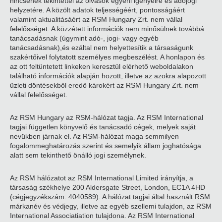
nincsenek tekintettel az olvasók egyéni igényeire és adójogi
helyzetére. A közölt adatok teljességéért, pontosságáért
valamint aktualitásáért az RSM Hungary Zrt. nem vállal
felelősséget. A közzétett információk nem minősülnek továbbá
tanácsadásnak (úgymint adó-, jogi- vagy egyéb
tanácsadásnak),és ezáltal nem helyettesítik a társaságunk
szakértőivel folytatott személyes megbeszélést. A honlapon és
az ott feltüntetett linkeken keresztül elérhető weboldalakon
található információk alapján hozott, illetve az azokra alapozott
üzleti döntésekből eredő károkért az RSM Hungary Zrt. nem
vállal felelősséget.
Az RSM Hungary az RSM-hálózat tagja. Az RSM International
tagjai független könyvelő és tanácsadó cégek, melyek saját
nevükben járnak el. Az RSM-hálózat maga semmilyen
fogalommeghatározás szerint és semelyik állam joghatósága
alatt sem tekinthető önálló jogi személynek.
Az RSM hálózatot az RSM International Limited irányítja, a
társaság székhelye 200 Aldersgate Street, London, EC1A 4HD
(cégjegyzékszám: 4040589). A hálózat tagjai által használt RSM
márkanév és védjegy, illetve az egyéb szellemi tulajdon, az RSM
International Associatiation tulajdona. Az RSM International