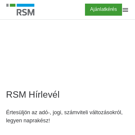
Ugrás
Highlighted
Ajánlatkérés
a
tartalomra
FŐOLDAL
Hírlevél feliratkozás
RSM Hírlevél
Értesüljön az adó-, jogi, számviteli változásokról,
legyen naprakész!