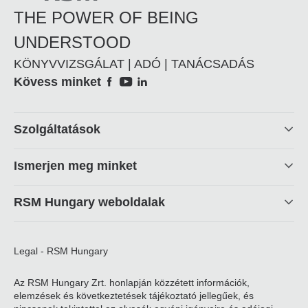
THE POWER OF BEING
UNDERSTOOD
KÖNYVVIZSGÁLAT | ADÓ | TANÁCSADÁS
Social
Kövess minket
Footer
Szolgáltatások
linkek
Ismerjen meg minket
RSM Hungary weboldalak
Legal - RSM Hungary
Az RSM Hungary Zrt. honlapján közzétett információk,
elemzések és következtetések tájékoztató jellegűek, és