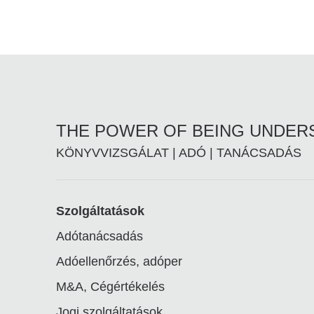
THE POWER OF BEING UNDE
KÖNYVVIZSGÁLAT | ADÓ | TANÁCSADÁS
Footer
Szolgáltatások
Adótanácsadás
linkek
Adóellenőrzés, adóper
M&A, Cégértékelés
Jogi szolgáltatások