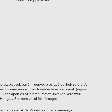
el az olvasók egyéni igényeire és adójogi helyzetére. A
nformációk nem minősülnek továbbá tanácsadásnak (úgymint
A honlapon és az ott feltüntetett linkeken keresztül
Hungary Zrt. nem vállal felelősséget.
kben járnak el. Az RSM-hálózat maga semmilyen