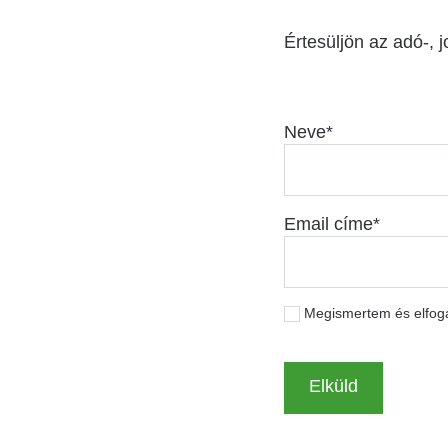
Értesüljön az adó-, j
Neve
Email címe
Megismertem és elfo