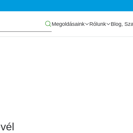
Főmenü
Megoldásaink
Rólunk
Blog, Sza
zás
vél