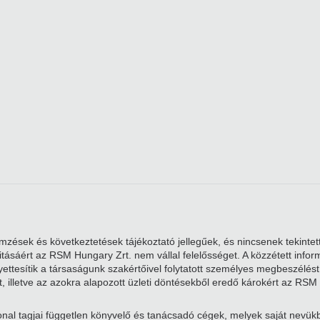
zések és következtetések tájékoztató jellegűek, és nincsenek tekintett
alitásáért az RSM Hungary Zrt. nem vállal felelősséget. A közzétett i
ttesítik a társaságunk szakértőivel folytatott személyes megbeszélést. 
, illetve az azokra alapozott üzleti döntésekből eredő károkért az RSM 
nal tagjai független könyvelő és tanácsadó cégek, melyek saját nevü