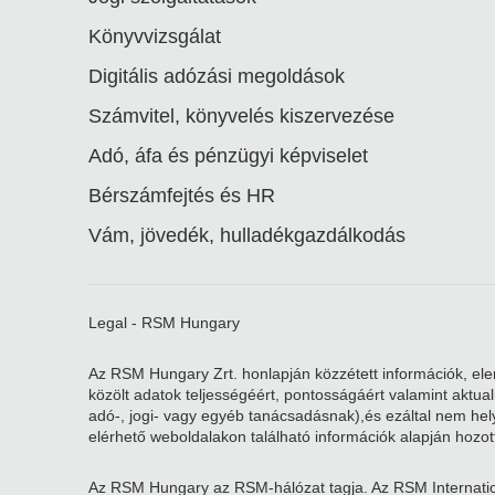
Könyvvizsgálat
Digitális adózási megoldások
Számvitel, könyvelés kiszervezése
Adó, áfa és pénzügyi képviselet
Bérszámfejtés és HR
Vám, jövedék, hulladékgazdálkodás
Legal - RSM Hungary
Az RSM Hungary Zrt. honlapján közzétett információk, elem
közölt adatok teljességéért, pontosságáért valamint aktu
adó-, jogi- vagy egyéb tanácsadásnak),és ezáltal nem helye
elérhető weboldalakon található információk alapján hozott
Az RSM Hungary az RSM-hálózat tagja. Az RSM Internatio