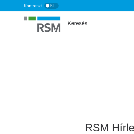
Ugrás
Kontraszt
KI
a
tartalomra
FŐOLDAL
Hírlevél feliratko
RSM Hírle