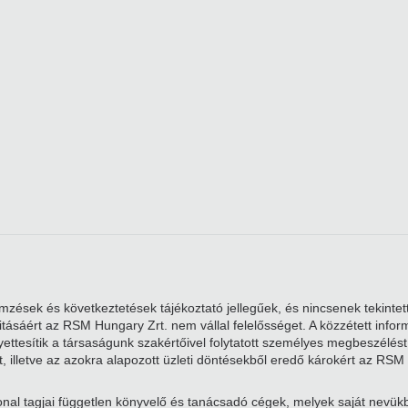
zések és következtetések tájékoztató jellegűek, és nincsenek tekintett
alitásáért az RSM Hungary Zrt. nem vállal felelősséget. A közzétett i
ttesítik a társaságunk szakértőivel folytatott személyes megbeszélést. 
, illetve az azokra alapozott üzleti döntésekből eredő károkért az RSM 
nal tagjai független könyvelő és tanácsadó cégek, melyek saját nevü