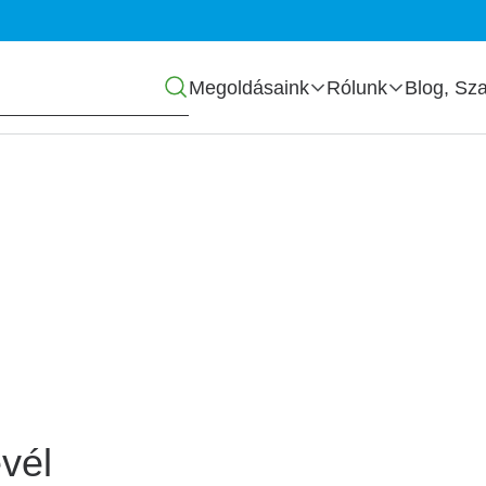
Főmenü
Megoldásaink
Rólunk
Blog, Sza
zás
vél