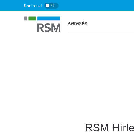
Ugrás
Kontraszt
KI
a
tartalomra
FŐOLDAL
Hírlevél feliratko
RSM Hírle