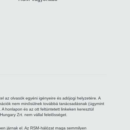
el az olvasók egyéni igényeire és adójogi helyzetére. A
nformációk nem minősülnek továbbá tanácsadásnak (úgymint
A honlapon és az ott feltüntetett linkeken keresztül
Hungary Zrt. nem vállal felelősséget.
kben járnak el. Az RSM-hálózat maga semmilyen