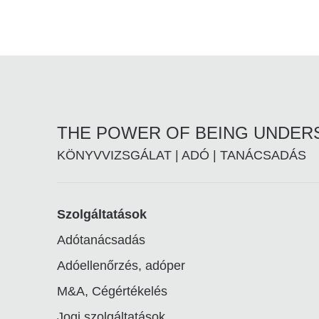
THE POWER OF BEING UNDE
KÖNYVVIZSGÁLAT | ADÓ | TANÁCSADÁS
Footer
Szolgáltatások
Adótanácsadás
linkek
Adóellenőrzés, adóper
M&A, Cégértékelés
Jogi szolgáltatások