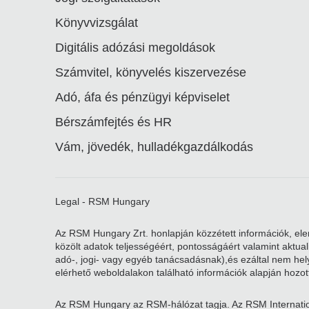
Könyvvizsgálat
Digitális adózási megoldások
Számvitel, könyvelés kiszervezése
Adó, áfa és pénzügyi képviselet
Bérszámfejtés és HR
Vám, jövedék, hulladékgazdálkodás
Legal - RSM Hungary
Az RSM Hungary Zrt. honlapján közzétett információk, elem
közölt adatok teljességéért, pontosságáért valamint aktu
adó-, jogi- vagy egyéb tanácsadásnak),és ezáltal nem helye
elérhető weboldalakon található információk alapján hozott
Az RSM Hungary az RSM-hálózat tagja. Az RSM Internatio