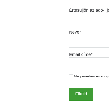
Értesüljön az adó-, j
Neve
Email címe
Megismertem és elfo