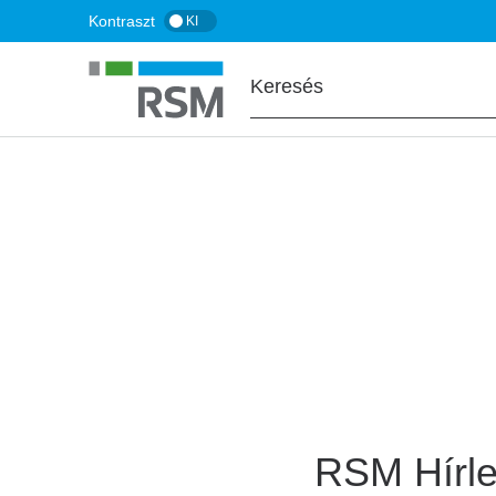
Ugrás
Kontraszt
KI
a
tartalomra
FŐOLDAL
Hírlevél feliratko
RSM Hírle