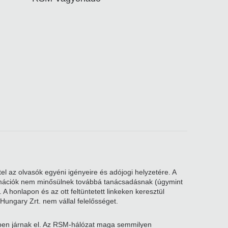
el az olvasók egyéni igényeire és adójogi helyzetére. A
nformációk nem minősülnek továbbá tanácsadásnak (úgymint
A honlapon és az ott feltüntetett linkeken keresztül
Hungary Zrt. nem vállal felelősséget.
kben járnak el. Az RSM-hálózat maga semmilyen