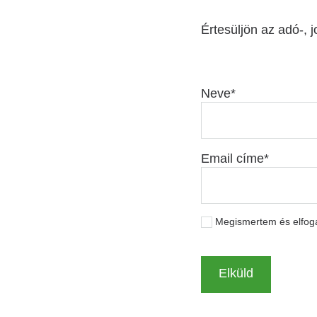
Értesüljön az adó-, j
Neve
Email címe
Megismertem és elfo