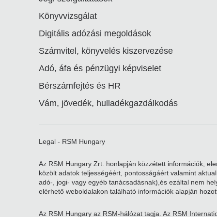
Könyvvizsgálat
Digitális adózási megoldások
Számvitel, könyvelés kiszervezése
Adó, áfa és pénzügyi képviselet
Bérszámfejtés és HR
Vám, jövedék, hulladékgazdálkodás
Legal - RSM Hungary
Az RSM Hungary Zrt. honlapján közzétett információk, elem
közölt adatok teljességéért, pontosságáért valamint aktu
adó-, jogi- vagy egyéb tanácsadásnak),és ezáltal nem helye
elérhető weboldalakon található információk alapján hozott
Az RSM Hungary az RSM-hálózat tagja. Az RSM Internatio