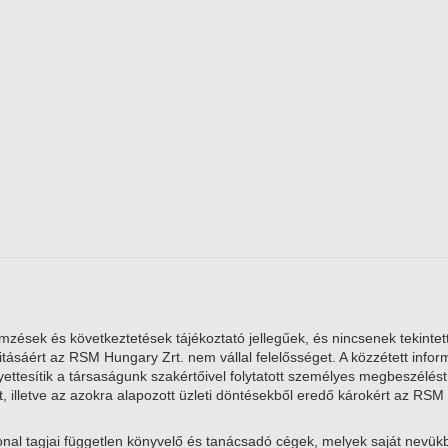
zések és következtetések tájékoztató jellegűek, és nincsenek tekintett
alitásáért az RSM Hungary Zrt. nem vállal felelősséget. A közzétett i
ttesítik a társaságunk szakértőivel folytatott személyes megbeszélést. 
, illetve az azokra alapozott üzleti döntésekből eredő károkért az RSM 
nal tagjai független könyvelő és tanácsadó cégek, melyek saját nevü