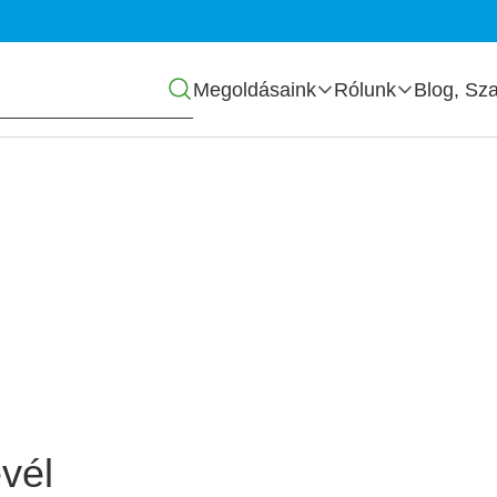
Főmenü
Megoldásaink
Rólunk
Blog, Sza
zás
vél