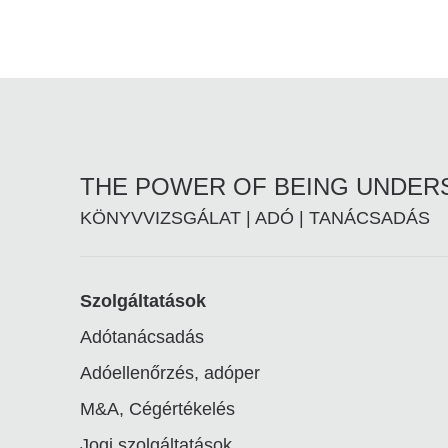
THE POWER OF BEING UNDE
KÖNYVVIZSGÁLAT | ADÓ | TANÁCSADÁS
Footer
Szolgáltatások
Adótanácsadás
linkek
Adóellenőrzés, adóper
M&A, Cégértékelés
Jogi szolgáltatások