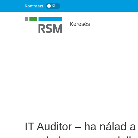
Ugrás
Kontraszt
KI
a
tartalomra
FŐOLDAL
KARRIER
IT Auditor, kiber
IT Auditor – ha nálad a