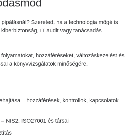
kodásmód
a pipálásnál? Szereted, ha a technológia mögé is
 kiberbiztonság, IT audit vagy tanácsadás
folyamatokat, hozzáféréseket, változáskezelést és
ssal a könyvvizsgálatok minőségére.
ehajtása – hozzáférések, kontrollok, kapcsolatok
l – NIS2, ISO27001 és társai
títás