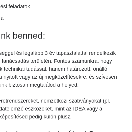
tési feladatok
sa
gunk benned:
séggel és legalább 3 év tapasztalattal rendelkezik
gy tanácsadás területén. Fontos számunkra, hogy
 technikai tudással, hanem határozott, önálló
nyitott vagy az új megközelítésekre, és szívesen
unk biztosan megtalálod a helyed.
etrendszereket, nemzetközi szabványokat (pl.
datelemző eszközöket, mint az IDEA vagy a
épesítésed pedig külön plusz.