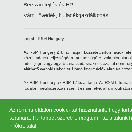
Bérszámfejtés és HR
Vám, jövedék, hulladékgazdálkodás
Legal - RSM Hungary
Az RSM Hungary Zrt. honlapján közzétett információk, elem
közölt adatok teljességéért, pontosságáért valamint aktu
adó-, jogi- vagy egyéb tanácsadásnak),és ezáltal nem helye
elérhető weboldalakon található információk alapján hozott
Az RSM Hungary az RSM-hálózat tagja. Az RSM Internatio
fogalommeghatározás szerint és semelyik állam joghatóság
Az RSM hálózatot az RSM International Limited irányítja,
márkanév és védjegy, illetve az egyéb szellemi tulajdon, a
Az rsm.hu oldalon cookie-kat használunk, hogy tar
székhelye Zugban található.
számára. Ha többet szeretne megtudni az általunk h
infókat talál.
© 2026 RSM Hungary Zrt. | Minden jog fenntartva