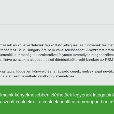
zések és következtetések tájékoztató jellegűek, és nincsenek tekintett
alitásáért az RSM Hungary Zrt. nem vállal felelősséget. A közzétett i
ttesítik a társaságunk szakértőivel folytatott személyes megbeszélést. 
, illetve az azokra alapozott üzleti döntésekből eredő károkért az RSM 
nal tagjai független könyvelő és tanácsadó cégek, melyek saját nevü
a alatt sem tekinthető önálló jogi személynek.
 a társaság székhelye 200 Aldersgate Street, London, EC1A 4HD (cégje
z RSM International Associatiation tulajdona. Az RSM International Asso
talmaink kényelmesebben elérhetőek legyenek látogatóin
asznált cookiekról, a cookiek beállítása menüpontban ré