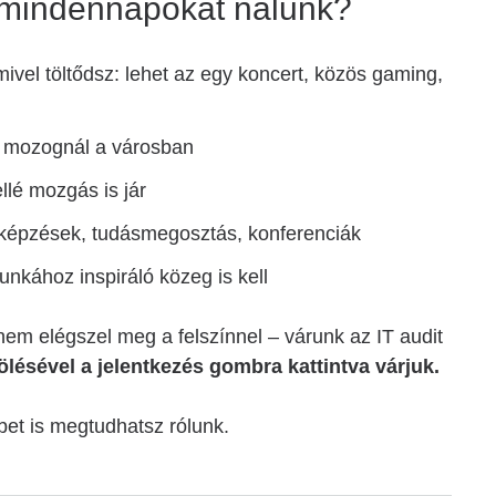
a mindennapokat nálunk?
vel töltődsz: lehet az egy koncert, közös gaming,
n mozognál a városban
llé mozgás is jár
 képzések, tudásmegosztás, konferenciák
nkához inspiráló közeg is kell
em elégszel meg a felszínnel – várunk az IT audit
ölésével a jelentkezés gombra kattintva várjuk.
bet is megtudhatsz rólunk.