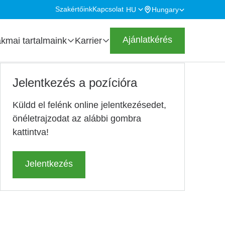
Szakértőink
Kapcsolat
HU
Hungary
Secondary
Highlighted
navigation
Ajánlatkérés
kmai tartalmaink
Karrier
Jelentkezés a pozícióra
Küldd el felénk online jelentkezésedet,
önéletrajzodat az alábbi gombra
kattintva!
Jelentkezés