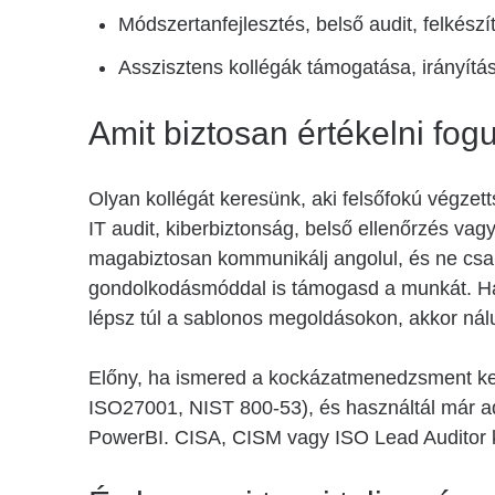
Módszertanfejlesztés, belső audit, felkészí
Asszisztens kollégák támogatása, irányítá
Amit biztosan értékelni fo
Olyan kollégát keresünk, aki felsőfokú végzett
IT audit, kiberbiztonság, belső ellenőrzés va
magabiztosan kommunikálj angolul, és ne csak
gondolkodásmóddal is támogasd a munkát. Ha 
lépsz túl a sablonos megoldásokon, akkor nál
Előny, ha ismered a kockázatmenedzsment ker
ISO27001, NIST 800-53), és használtál már a
PowerBI. CISA, CISM vagy ISO Lead Auditor k