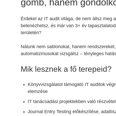
gomb, hanem gondol
Érdekel az IT audit világa, de nem állsz meg 
belenézhetsz, és már van 3+ év tapasztalatod
területén?
Nálunk nem sablonokat, hanem rendszereket, 
automatizmusokat vizsgálsz – tényleges hatá
Mik lesznek a fő terepeid?
Könyvvizsgálatot támogató IT auditok végr
elemzése
IT tanácsadási projektekben való részvéte
Journal Entry Testing előkészítése, adattisz