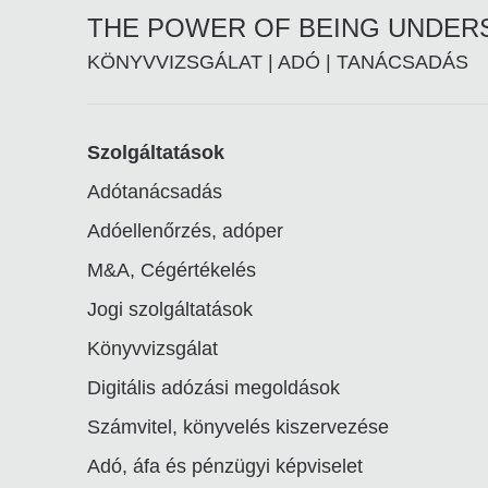
THE POWER OF BEING UNDE
KÖNYVVIZSGÁLAT | ADÓ | TANÁCSADÁS
Footer
Szolgáltatások
Adótanácsadás
linkek
Adóellenőrzés, adóper
M&A, Cégértékelés
Jogi szolgáltatások
Könyvvizsgálat
Digitális adózási megoldások
Számvitel, könyvelés kiszervezése
Adó, áfa és pénzügyi képviselet