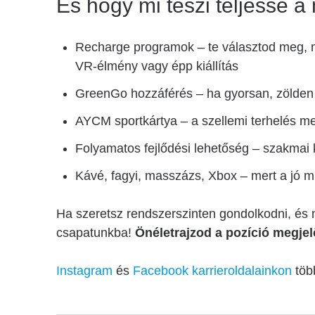
És hogy mi teszi teljessé 
Recharge programok – te választod meg, mi
VR-élmény vagy épp kiállítás
GreenGo hozzáférés – ha gyorsan, zölde
AYCM sportkártya – a szellemi terhelés me
Folyamatos fejlődési lehetőség – szakmai
Kávé, fagyi, masszázs, Xbox – mert a jó mu
Ha szeretsz rendszerszinten gondolkodni, és n
csapatunkba!
Önéletrajzod a pozíció megjel
Instagram
és
Facebook karrieroldalainkon
töb