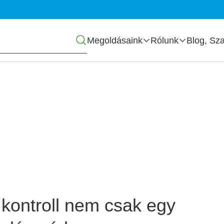
Főmenü
Megoldásaink
Rólunk
Blog, Sza
biztonsági szakértő
 kontroll nem csak egy