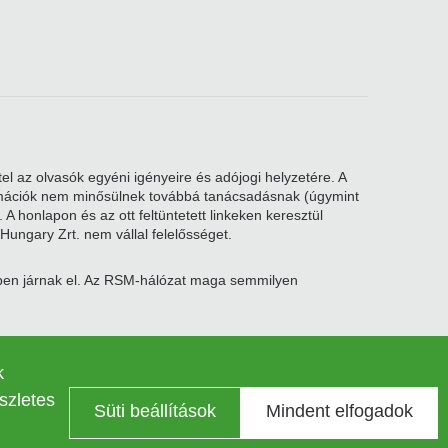
el az olvasók egyéni igényeire és adójogi helyzetére. A
nformációk nem minősülnek továbbá tanácsadásnak (úgymint
A honlapon és az ott feltüntetett linkeken keresztül
Hungary Zrt. nem vállal felelősséget.
kben járnak el. Az RSM-hálózat maga semmilyen
gyzékszám: 4040589). A hálózat tagjai által használt RSM
ciation Svájcban, a svájci Ptk. §60 alapján működik,
k
szletes
Süti beállítások
Mindent elfogadok
Adatkezelési tájékoztató
Kapcsolat
Süti beállítások
Legal