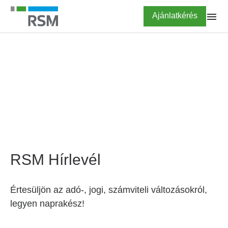
Ugrás
Highlighted
Ajánlatkérés
a
tartalomra
FŐOLDAL
Hírlevél feliratkozás
RSM Hírlevél
Értesüljön az adó-, jogi, számviteli változásokról,
legyen naprakész!