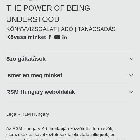
THE POWER OF BEING
UNDERSTOOD
KÖNYVVIZSGÁLAT | ADÓ | TANÁCSADÁS
Social
Kövess minket
Footer
Szolgáltatások
linkek
Ismerjen meg minket
RSM Hungary weboldalak
Legal - RSM Hungary
Az RSM Hungary Zrt. honlapján közzétett információk,
elemzések és következtetések tájékoztató jellegűek, és