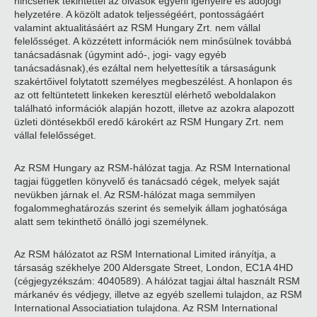
nincsenek tekintettel az olvasók egyéni igényeire és adójogi
helyzetére. A közölt adatok teljességéért, pontosságáért
valamint aktualitásáért az RSM Hungary Zrt. nem vállal
felelősséget. A közzétett információk nem minősülnek továbbá
tanácsadásnak (úgymint adó-, jogi- vagy egyéb
tanácsadásnak),és ezáltal nem helyettesítik a társaságunk
szakértőivel folytatott személyes megbeszélést. A honlapon és
az ott feltüntetett linkeken keresztül elérhető weboldalakon
található információk alapján hozott, illetve az azokra alapozott
üzleti döntésekből eredő károkért az RSM Hungary Zrt. nem
vállal felelősséget.
Az RSM Hungary az RSM-hálózat tagja. Az RSM International
tagjai független könyvelő és tanácsadó cégek, melyek saját
nevükben járnak el. Az RSM-hálózat maga semmilyen
fogalommeghatározás szerint és semelyik állam joghatósága
alatt sem tekinthető önálló jogi személynek.
Az RSM hálózatot az RSM International Limited irányítja, a
társaság székhelye 200 Aldersgate Street, London, EC1A 4HD
(cégjegyzékszám: 4040589). A hálózat tagjai által használt RSM
márkanév és védjegy, illetve az egyéb szellemi tulajdon, az RSM
International Associatiation tulajdona. Az RSM International