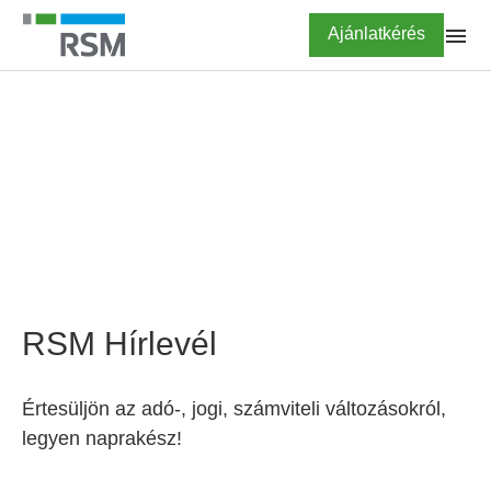
Ugrás
Highlighted
Ajánlatkérés
a
tartalomra
FŐOLDAL
Hírlevél feliratkozás
RSM Hírlevél
Értesüljön az adó-, jogi, számviteli változásokról,
legyen naprakész!