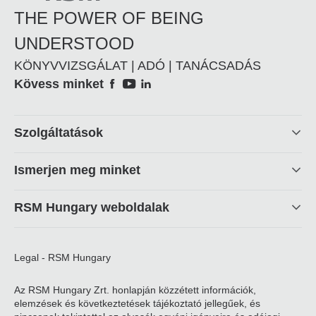
THE POWER OF BEING
UNDERSTOOD
KÖNYVVIZSGÁLAT | ADÓ | TANÁCSADÁS
Social
Kövess minket
Footer
Szolgáltatások
linkek
Ismerjen meg minket
RSM Hungary weboldalak
Legal - RSM Hungary
Az RSM Hungary Zrt. honlapján közzétett információk,
elemzések és következtetések tájékoztató jellegűek, és