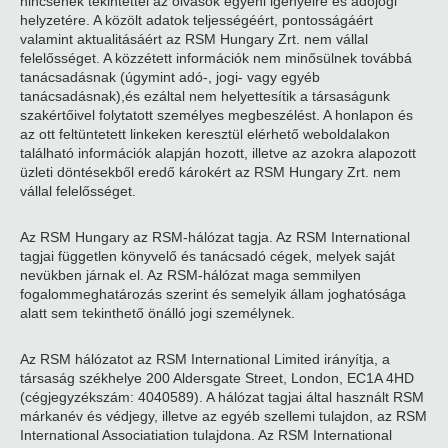
nincsenek tekintettel az olvasók egyéni igényeire és adójogi
helyzetére. A közölt adatok teljességéért, pontosságáért
valamint aktualitásáért az RSM Hungary Zrt. nem vállal
felelősséget. A közzétett információk nem minősülnek továbbá
tanácsadásnak (úgymint adó-, jogi- vagy egyéb
tanácsadásnak),és ezáltal nem helyettesítik a társaságunk
szakértőivel folytatott személyes megbeszélést. A honlapon és
az ott feltüntetett linkeken keresztül elérhető weboldalakon
található információk alapján hozott, illetve az azokra alapozott
üzleti döntésekből eredő károkért az RSM Hungary Zrt. nem
vállal felelősséget.
Az RSM Hungary az RSM-hálózat tagja. Az RSM International
tagjai független könyvelő és tanácsadó cégek, melyek saját
nevükben járnak el. Az RSM-hálózat maga semmilyen
fogalommeghatározás szerint és semelyik állam joghatósága
alatt sem tekinthető önálló jogi személynek.
Az RSM hálózatot az RSM International Limited irányítja, a
társaság székhelye 200 Aldersgate Street, London, EC1A 4HD
(cégjegyzékszám: 4040589). A hálózat tagjai által használt RSM
márkanév és védjegy, illetve az egyéb szellemi tulajdon, az RSM
International Associatiation tulajdona. Az RSM International